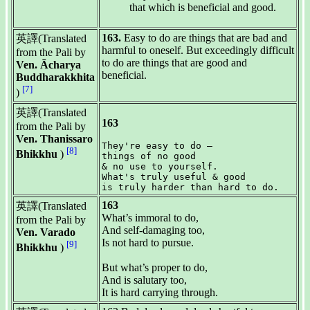
that which is beneficial and good.
163.
Easy to do are things that are bad and
英譯(Translated
harmful to oneself. But exceedingly difficult
from the Pali by
to do are things that are good and
Ven. Ācharya
beneficial.
Buddharakkhita
[7]
)
英譯(Translated
163
from the Pali by
Ven. Thanissaro
They're easy to do —

[8]
Bhikkhu
)
things of no good

& no use to yourself.

What's truly useful & good

163
英譯(Translated
What’s immoral to do,
from the Pali by
And self-damaging too,
Ven. Varado
Is not hard to pursue.
[9]
Bhikkhu
)
But what’s proper to do,
And is salutary too,
It is hard carrying through.