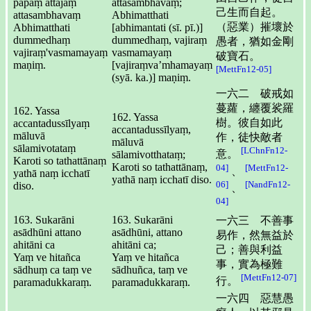
pāpaṃ attajaṃ
attasambhavaṃ;
己生而自起。
attasambhavaṃ
Abhimatthati
（惡業）摧壞於
Abhimatthati
[abhimantati (sī. pī.)]
dummedhaṃ
dummedhaṃ, vajiraṃ
愚者，猶如金剛
vajiraṃ'vasmamayaṃ
vasmamayaṃ
破寶石。
maṇiṃ.
[vajiraṃva’mhamayaṃ
[MettFn12-05]
(syā. ka.)] maṇiṃ.
一六二 破戒如
蔓蘿，纏覆裟羅
162. Yassa
162. Yassa
樹。彼自如此
accantadussīlyaṃ
accantadussīlyaṃ,
māluvā
作，徒快敵者
māluvā
sālamivotataṃ
[LChnFn12-
意。
sālamivotthataṃ;
Karoti so tathattānaṃ
Karoti so tathattānaṃ,
04]
[MettFn12-
、
yathā naṃ icchatī
yathā naṃ icchatī diso.
06]
[NandFn12-
diso.
、
04]
163. Sukarāni
163. Sukarāni
一六三 不善事
asādhūni attano
asādhūni, attano
易作，然無益於
ahitāni ca
ahitāni ca;
己；善與利益
Yaṃ ve hitañca
Yaṃ ve hitañca
事，實為極難
sādhuṃ ca taṃ ve
sādhuñca, taṃ ve
[MettFn12-07]
行。
paramadukkaraṃ.
paramadukkaraṃ.
一六四 惡慧愚