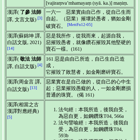
[vajiraṃva’mhamayaṃ (syā. ka.)] maṇiṃ.
漢譯(
了參 法師
一六一 惡業實由自己作，從自己生而
[3]
自起。（惡業）摧壞於愚者，猶如金剛
譯, 文言文版)
[MettFn12-05]
破寶石。
漢譯(蘇錦坤 譯,
惡是我所作，從我而來，起源自我，
白話文版, 2021)
惡摧毀愚者，就像鑽石摧毀其他堅硬的
[14]
寶石一樣。(161)
漢譯(
敬法 法師
161 惡是由自己所造，自己生自己造
[4]
成，
譯, 白話文版)
它摧毀了敗慧者，如金剛磨碎寶石。
漢譯(周金言 譯,
惡業實在是自己做的，從自己的心中生
[13]
起；惡業摧毀愚癡的人，一如金剛磨損
白話文版)
普通的珠寶。 (偈 161)
漢譯(相當之古
法句經：本我所造，後我自受，
漢譯對應經典)
為惡自更，如鋼鑽珠T04, 566a
[5]
法句譬喻經：本我所造，後我自
受，為惡自更，如鋼鑽珠T04,
593b