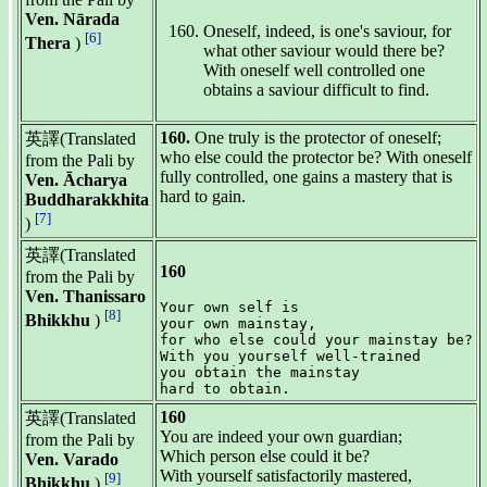
Ven. Nārada
Oneself, indeed, is one's saviour, for
[6]
Thera
)
what other saviour would there be?
With oneself well controlled one
obtains a saviour difficult to find.
160.
One truly is the protector of oneself;
英譯(Translated
who else could the protector be? With oneself
from the Pali by
fully controlled, one gains a mastery that is
Ven. Ācharya
hard to gain.
Buddharakkhita
[7]
)
英譯(Translated
160
from the Pali by
Ven. Thanissaro
Your own self is

[8]
Bhikkhu
)
your own mainstay,

for who else could your mainstay be?

With you yourself well-trained

you obtain the mainstay

160
英譯(Translated
You are indeed your own guardian;
from the Pali by
Which person else could it be?
Ven. Varado
With yourself satisfactorily mastered,
[9]
Bhikkhu
)