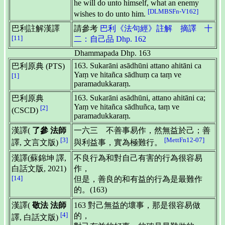
he will do unto himself, what an enemy
[DLMBSFn-V162]
wishes to do unto him.
巴利註解漢譯
請參考
巴利《法句經》註解 摘譯 十
[11]
二：自己品 Dhp. 162
Dhammapada Dhp. 163
163. Sukarāni asādhūni attano ahitāni ca
巴利原典 (PTS)
Yaṃ ve hitañca sādhuṃ ca taṃ ve
[1]
paramadukkaraṃ.
163. Sukarāni asādhūni, attano ahitāni ca;
巴利原典
Yaṃ ve hitañca sādhuñca, taṃ ve
[2]
(CSCD)
paramadukkaraṃ.
漢譯(
了參 法師
一六三 不善事易作，然無益於己；善
[3]
[MettFn12-07]
譯, 文言文版)
與利益事，實為極難行。
漢譯(蘇錦坤 譯,
不良行為和對自己有害的行為很容易
白話文版, 2021)
作，
[14]
但是，善良的和有益的行為是最難作
的。(163)
漢譯(
敬法 法師
163 對己無益的壞事，那是很容易做
[4]
的，
譯, 白話文版)