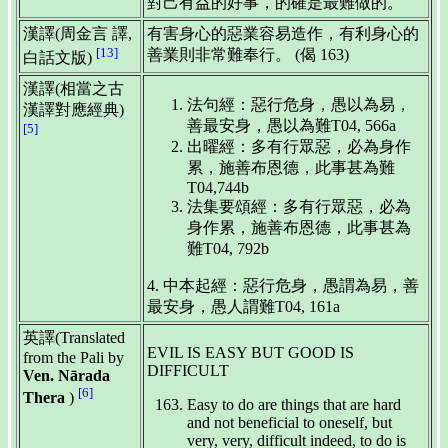
對己有益的好事，的確是最難做的。
漢譯(周金言 譯,
有害身心的惡業容易造作，有利身心的
[13]
善業則非常難奉行。 (偈 163)
白話文版)
漢譯(相當之古
法句經：惡行危身，愚以為易，
漢譯對應經典)
善最安身，愚以為難T04, 566a
[5]
出曜經：多有行眾惡，必為身作
累，施善布恩德，此事甚為難
T04,744b
法集要頌經：多有行眾惡，必為
身作累，施善布恩德，此事甚為
難T04, 792b
4. 中本起經：惡行危身，愚謂為易，善
最安身，愚人謂難T04, 161a
英譯(Translated
EVIL IS EASY BUT GOOD IS
from the Pali by
DIFFICULT
Ven. Nārada
[6]
Thera
)
Easy to do are things that are hard
and not beneficial to oneself, but
very, very, difficult indeed, to do is