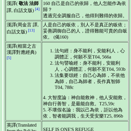
漢譯(
敬法 法師
160 自己是自己的依歸，他人怎能作為依
[4]
歸？
譯, 白話文版)
透過完全調服自己，他得到難得的依歸。
漢譯(周金言 譯,
人是自己的皈依，別人不是真正的皈依；
[13]
妥善調御自己的人，證得難能可貴的自皈
白話文版)
依。 (偈160)
漢譯(相當之古
法句經：身不能利，安能利人，心
漢譯對應經典)
調體正，何願不至T04, 566a
[5]
法句譬喻經：身不能利，安能利
人，心調體正，何願不至T04, 593b
法集要頌經：自己心為師，不依他
為師，自己為師者，長作真智師
T04, 788c
4. 大智度論：神自能救神，他人安能救，
神自行善智，是最能自救。T25,59c
5. 不壞假名論：我以己為依，詎以他為
依，智者能調我，生天受安樂T25, 896b
英譯(Translated
SELF IS ONE'S REFUGE
from the Pali by