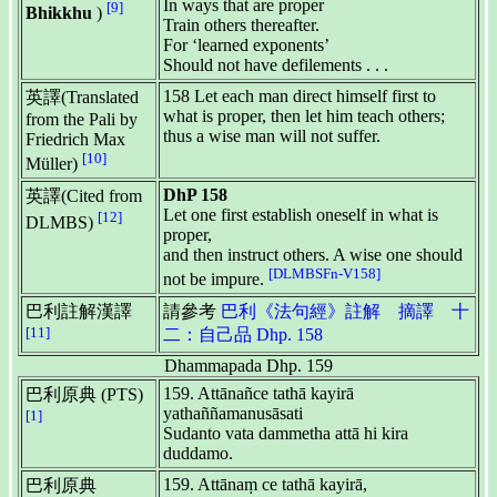
In ways that are proper
[9]
Bhikkhu
)
Train others thereafter.
For ‘learned exponents’
Should not have defilements . . .
158 Let each man direct himself first to
英譯(Translated
what is proper, then let him teach others;
from the Pali by
thus a wise man will not suffer.
Friedrich Max
[10]
Müller)
DhP 158
英譯(Cited from
Let one first establish oneself in what is
[12]
DLMBS)
proper,
and then instruct others. A wise one should
[DLMBSFn-V158]
not be impure.
巴利註解漢譯
請參考
巴利《法句經》註解 摘譯 十
[11]
二：自己品 Dhp. 158
Dhammapada Dhp. 159
159. Attānañce tathā kayirā
巴利原典 (PTS)
yathaññamanusāsati
[1]
Sudanto vata dammetha attā hi kira
duddamo.
159. Attānaṃ ce tathā kayirā,
巴利原典