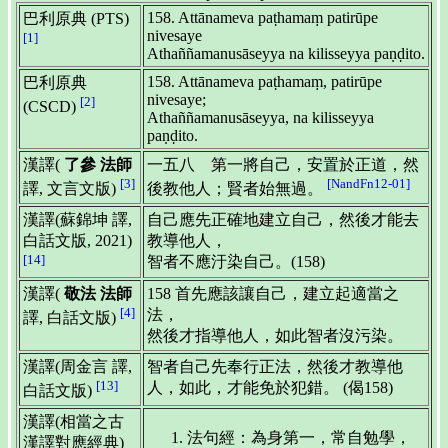
158. Attānameva paṭhamaṃ patirūpe
巴利原典 (PTS)
nivesaye
[1]
Athaññamanusāseyya na kilisseyya paṇḍito.
158. Attānameva paṭhamaṃ, patirūpe
巴利原典
nivesaye;
[2]
(CSCD)
Athaññamanusāseyya, na kilisseyya
paṇḍito.
漢譯(
了參 法師
一五八 第一將自己，安置於正道，然
[3]
[NandFn12-01]
譯, 文言文版)
後教他人；賢者始無過。
漢譯(蘇錦坤 譯,
自己應先正確地建立自己，然後才能去
白話文版, 2021)
教導他人，
[14]
智者不應汙染自己。(158)
漢譯(
敬法 法師
158 首先應該讓自己，建立起適當之
[4]
法，
譯, 白話文版)
然後才指導他人，如此智者沒污染。
漢譯(周金言 譯,
智者自己先奉行正法，然後才教導他
[13]
人，如此，才能免於犯錯。 (偈158)
白話文版)
漢譯(相當之古
法句經：為身第一，常自勉學，
漢譯對應經典)