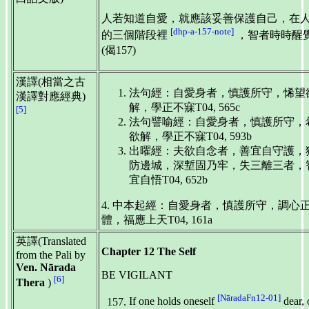
人若知道自愛，就應該妥善保護自己，在
[dhp-a-157-note]
的三個階段裡
，智者時時醒
(偈157)
漢譯(相當之古
法句經：自愛身者，慎護所守，悕望
漢譯對應經典)
解，學正不寐T04, 565c
[5]
法句譬喻經：自愛身者，慎護所守，
欲解，學正不寐T04, 593b
出曜經：夫欲自念者，善宜自守護，
防邊城，深塹固乃牢，失三離三者，
宜自悟T04, 652b
4. 中本起經：自愛身者，慎護所守，調心
體，福應上天T04, 161a
英譯(Translated
Chapter 12 The Self
from the Pali by
Ven. Nārada
BE VIGILANT
[6]
Thera
)
[NāradaFn12-01]
If one holds oneself
dear, 