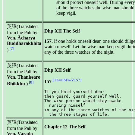
should protect oneself well. During ever
of the three watches the wise man should
keep vigil.
英譯(Translated
Dhp XII The Self
from the Pali by
Ven. Ācharya
157.
If one holds oneself dear, one should dilig
Buddharakkhita
watch oneself. Let the wise man keep vigil dur
[7]
)
any of the three watches of the night.
英譯(Translated
Dhp XII Self
from the Pali by
Ven. Thanissaro
[ThaniSFn-V157]
157
[8]
Bhikkhu
)
If you hold yourself dear

then guard, guard yourself well.

The wise person would stay awake

  nursing himself

in any of the three watches of the nig
英譯(Translated
Chapter 12 The Self
from the Pali by
Ven. Varado