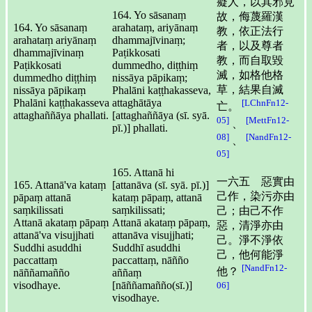
癡人，以其邪見
164. Yo sāsanaṃ
故，侮蔑羅漢
164. Yo sāsanaṃ
arahataṃ, ariyānaṃ
教，依正法行
arahataṃ ariyānaṃ
dhammajīvinaṃ;
者，以及尊者
dhammajīvinaṃ
Paṭikkosati
教，而自取毀
Paṭikkosati
dummedho, diṭṭhiṃ
滅，如格他格
dummedho diṭṭhiṃ
nissāya pāpikaṃ;
草，結果自滅
nissāya pāpikaṃ
Phalāni kaṭṭhakasseva,
Phalāni kaṭṭhakasseva
attaghātāya
[LChnFn12-
亡。
attaghaññāya phallati.
[attaghaññāya (sī. syā.
05]
[MettFn12-
、
pī.)] phallati.
08]
[NandFn12-
、
05]
165. Attanā hi
一六五 惡實由
165. Attanā'va kataṃ
[attanāva (sī. syā. pī.)]
己作，染污亦由
pāpaṃ attanā
kataṃ pāpaṃ, attanā
saṃkilissati
saṃkilissati;
己；由己不作
Attanā akataṃ pāpaṃ
Attanā akataṃ pāpaṃ,
惡，清淨亦由
attanā'va visujjhati
attanāva visujjhati;
己。淨不淨依
Suddhi asuddhi
Suddhī asuddhi
己，他何能淨
paccattaṃ
paccattaṃ, nāñño
[NandFn12-
他？
nāññamañño
aññaṃ
visodhaye.
[nāññamañño(sī.)]
06]
visodhaye.