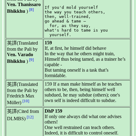
Ven. Thanissaro
If you'd mold yourself

[8]
Bhikkhu
)
the way you teach others,

then, well-trained,

go ahead & tame —

  for, as they say,

what's hard to tame is you

159
英譯(Translated
If, at first, he himself did behave
from the Pali by
In the way that he others might train,
Ven. Varado
Himself thus being tamed, as a trainer he’s
[9]
Bhikkhu
)
capable -
But taming oneself is a task that’s
formidable.
159 If a man make himself as he teaches
英譯(Translated
others to be, then, being himself well
from the Pali by
subdued, he may subdue (others); one's
Friedrich Max
own self is indeed difficult to subdue.
[10]
Müller)
DhP 159
英譯(Cited from
If only one always did what one advises
[12]
DLMBS)
others!
One well restrained can teach others.
Indeed, it is difficult to control oneself.