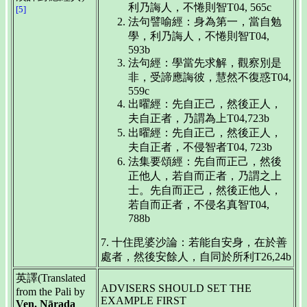
利乃誨人，不惓則智T04, 565c
[5]
法句譬喻經：身為第一，當自勉
學，利乃誨人，不惓則智T04,
593b
法句經：學當先求解，觀察別是
非，受諦應誨彼，慧然不復惑T04,
559c
出曜經：先自正己，然後正人，
夫自正者，乃謂為上T04,723b
出曜經：先自正己，然後正人，
夫自正者，不侵智者T04, 723b
法集要頌經：先自而正己，然後
正他人，若自而正者，乃謂之上
士。先自而正己，然後正他人，
若自而正者，不侵名真智T04,
788b
7. 十住毘婆沙論：若能自安身，在於善
處者，然後安餘人，自同於所利T26,24b
英譯(Translated
ADVISERS SHOULD SET THE
from the Pali by
EXAMPLE FIRST
Ven. Nārada