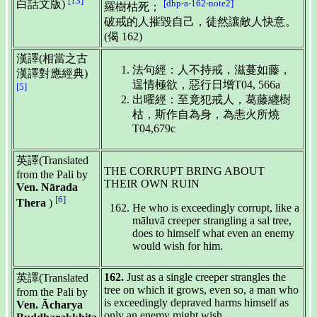
[13]
[dhp-a-162-note2]
白話文版)
羅樹枯死；
破戒的人摧毀自己，徒然讓敵人快意。
(偈 162)
漢譯(相當之古
法句經：人不持戒，滋蔓如藤，
漢譯對應經典)
逞情極欲，惡行日增T04, 566a
[5]
出曜經：至竟犯戒人，葛藤纏樹
枯，斯作自為身，為恚火所燒
T04,679c
英譯(Translated
THE CORRUPT BRING ABOUT
from the Pali by
THEIR OWN RUIN
Ven. Nārada
[6]
Thera
)
He who is exceedingly corrupt, like a
māluvā creeper strangling a sal tree,
does to himself what even an enemy
would wish for him.
162.
Just as a single creeper strangles the
英譯(Translated
tree on which it grows, even so, a man who
from the Pali by
is exceedingly depraved harms himself as
Ven. Ācharya
only an enemy might wish.