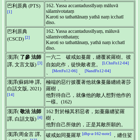
162. Yassa accantadussīlyaṃ māluvā
巴利原典 (PTS)
sālamivotataṃ
[1]
Karoti so tathattānaṃ yathā naṃ icchatī
diso.
162. Yassa accantadussīlyaṃ, māluvā
巴利原典
sālamivotthataṃ;
[2]
(CSCD)
Karoti so tathattānaṃ, yathā naṃ icchatī
diso.
漢譯(
了參 法師
一六二 破戒如蔓蘿，纏覆裟羅樹。彼
[3]
[LChnFn12-04]
譯, 文言文版)
自如此作，徒快敵者意。
[MettFn12-06]
[NandFn12-04]
、
、
漢譯(蘇錦坤 譯,
極端的惡行披覆著他就像蔓藤纏繞著莎
白話文版, 2021)
羅樹，
[14]
他對待自己，就像他的敵人想對他作的
一樣。(162)
漢譯(
敬法 法師
162 對於極其邪惡者，如蔓藤纏娑羅
[4]
樹，
譯, 白話文版)
他對自己所做的，正是其敵所願的。
[dhp-a-162-note]
漢譯(周金言 譯,
破戒如同蔓羅草
，纏住娑