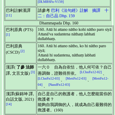
[DLMBSFn-V159]
巴利註解漢譯
請參考
巴利《法句經》註解 摘譯 十
[11]
二：自己品 Dhp. 159
Dhammapada Dhp. 160
160. Attā hi attano nātho kohi nātho paro siyā
巴利原典 (PTS)
Attanā'va sudantena nāthaṃ labhati
[1]
dullabhaṃ.
160. Attā hi attano nātho, ko hi nātho paro
巴利原典
siyā;
[2]
(CSCD)
Attanā hi sudantena, nāthaṃ labhati
dullabhaṃ.
漢譯(
了參 法師
一六０ 自為自依怙，他人何可依？自己
[3]
[LChnFn12-02]
譯, 文言文版)
善調御，證難得所依。
、
[LChnFn12-03]
[MettFn12-03]
[MettFn12-
、
、
04]
[NandFn12-03]
、
漢譯(蘇錦坤 譯,
自己是自己的救護者，他人怎麼能當你的
白話文版, 2021)
救護者？
[14]
能夠自我調御的人，就成為自己最難得的
救護者。(160)