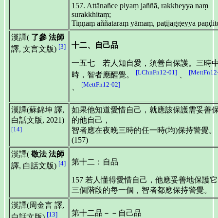
157. Attānañce piyaṃ jaññā, rakkheyya naṃ
surakkhitaṃ;
Tiṇṇaṃ aññataraṃ yāmaṃ, paṭijaggeyya paṇḍit
漢譯(
了參 法師
十二、自己品
[3]
譯, 文言文版)
一五七 若人知自愛，須善自保護。三時
[LChnFn12-01]
[MettFn12
時，智者應醒覺。
、
[MettFn12-02]
、
漢譯(蘇錦坤 譯,
如果他知道愛惜自己，就應該保護需妥善
白話文版, 2021)
的他自己，
[14]
智者應在夜晚三時的任一時(均)保持警覺。
(157)
漢譯(
敬法 法師
第十二：自品
[4]
譯, 白話文版)
157 若人懂得愛惜自己，他應妥善地保護
三個階段的每一個，智者都應保持警覺。
漢譯(周金言 譯,
第十二品－－自己品
[13]
白話文版)