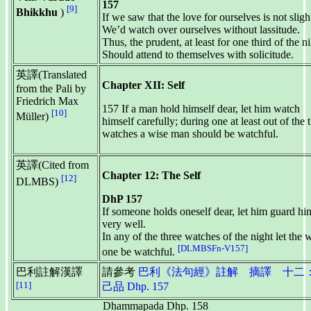
157
[9]
Bhikkhu
)
If we saw that the love for ourselves is not sligh
We’d watch over ourselves without lassitude.
Thus, the prudent, at least for one third of the ni
Should attend to themselves with solicitude.
英譯(Translated
Chapter XII: Self
from the Pali by
Friedrich Max
157 If a man hold himself dear, let him watch
[10]
Müller)
himself carefully; during one at least out of the 
watches a wise man should be watchful.
英譯(Cited from
Chapter 12: The Self
[12]
DLMBS)
DhP 157
If someone holds oneself dear, let him guard hi
very well.
In any of the three watches of the night let the 
[DLMBSFn-V157]
one be watchful.
巴利註解漢譯
請參考
巴利《法句經》註解 摘譯 十二
[11]
己品 Dhp. 157
Dhammapada Dhp. 158