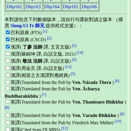
Dhp162
Dhp163
Dhp164
Dhp165
Dhp166
本對讀包含下列數個版本，請自行勾選欲對讀之版本 （感
恩
Siong-Ui Te 師兄
提供程式支援）：
[1]
巴利原典 (PTS)
[2]
巴利原典 (CSCD)
[3]
漢譯(
了參 法師
譯, 文言文版)
[14]
漢譯(蘇錦坤 譯, 白話文版, 2021)
[4]
漢譯(
敬法 法師
譯, 白話文版)
[13]
漢譯(周金言 譯, 白話文版)
[5]
漢譯(相當之古漢譯對應經典)
[6]
英譯(Translated from the Pali by
Ven. Nārada Thera
)
英譯(Translated from the Pali by
Ven. Ācharya
[7]
Buddharakkhita
)
英譯(Translated from the Pali by
Ven. Thanissaro Bhikkhu
)
[8]
[9]
英譯(Translated from the Pali by
Ven. Varado Bhikkhu
)
[10]
英譯(Translated from the Pali by Friedrich Max Müller)
[12]
英譯(Cited from DLMBS)