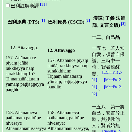
[11]
巴利註解漢譯
漢譯(
了參 法師
[1]
[2]
巴利原典 (PTS)
巴利原典 (CSCD)
[3]
譯, 文言文版)
十二、自己品
Attavaggo.
一五七 若人知
12. Attavaggo
自愛，須善自保
157. Attānaṃ ce
157. Attānañce piyaṃ
護。三時中一
piyaṃ jaññā
jaññā, rakkheyya naṃ
時，智者應醒
rakkheyya naṃ
surakkhitaṃ;
[LChnFn12-
surakkhitaṃ157
覺。
Tiṇṇaṃ aññataraṃ
Tiṇṇamaññataraṃ
01]
[MettFn12-
、
yāmaṃ, paṭijaggeyya
yāmaṃ paṭijaggeyya
paṇḍito.
01]
[MettFn12-
、
paṇḍito.
02]
一五八 第一將
158. Attānameva
158. Attānameva
自己，安置於正
paṭhamaṃ patirūpe
paṭhamaṃ, patirūpe
道，然後教他
nivesaye
nivesaye;
人；賢者始無
Athaññamanusāseyya
Athaññamanusāseyya,
[NandFn12-