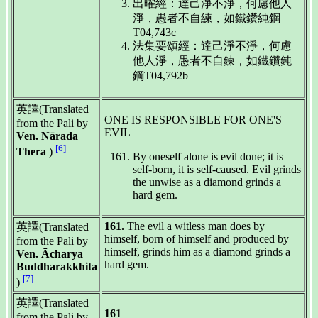
出曜經：達己淨不淨，何慮他人
淨，愚者不自練，如鐵鑽純鋼
T04,743c
法集要頌經：達己淨不淨，何慮
他人淨，愚者不自鍊，如鐵鑽鈍
鋼T04,792b
英譯(Translated
ONE IS RESPONSIBLE FOR ONE'S
from the Pali by
EVIL
Ven. Nārada
[6]
Thera
)
By oneself alone is evil done; it is
self-born, it is self-caused. Evil grinds
the unwise as a diamond grinds a
hard gem.
161.
The evil a witless man does by
英譯(Translated
himself, born of himself and produced by
from the Pali by
himself, grinds him as a diamond grinds a
Ven. Ācharya
hard gem.
Buddharakkhita
[7]
)
英譯(Translated
161
from the Pali by