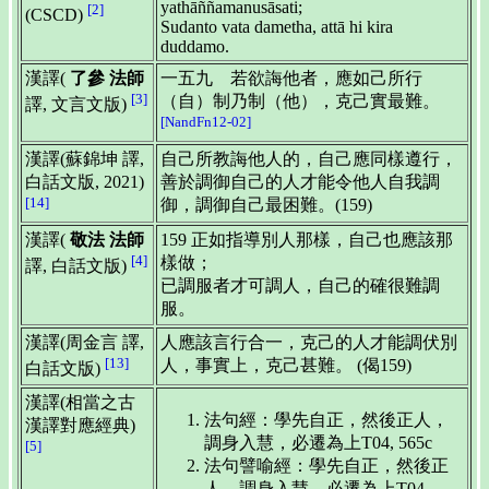
yathāññamanusāsati;
[2]
(CSCD)
Sudanto vata dametha, attā hi kira
duddamo.
漢譯(
了參 法師
一五九 若欲誨他者，應如己所行
[3]
（自）制乃制（他），克己實最難。
譯, 文言文版)
[NandFn12-02]
漢譯(蘇錦坤 譯,
自己所教誨他人的，自己應同樣遵行，
白話文版, 2021)
善於調御自己的人才能令他人自我調
[14]
御，調御自己最困難。(159)
漢譯(
敬法 法師
159 正如指導別人那樣，自己也應該那
[4]
樣做；
譯, 白話文版)
已調服者才可調人，自己的確很難調
服。
漢譯(周金言 譯,
人應該言行合一，克己的人才能調伏別
[13]
人，事實上，克己甚難。 (偈159)
白話文版)
漢譯(相當之古
法句經：學先自正，然後正人，
漢譯對應經典)
調身入慧，必遷為上T04, 565c
[5]
法句譬喻經：學先自正，然後正
人，調身入慧，必遷為上T04,