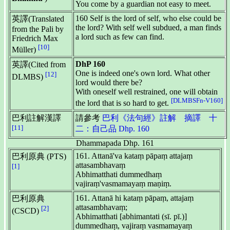
You come by a guardian not easy to meet.
160 Self is the lord of self, who else could be
英譯(Translated
the lord? With self well subdued, a man finds
from the Pali by
a lord such as few can find.
Friedrich Max
[10]
Müller)
DhP 160
英譯(Cited from
One is indeed one's own lord. What other
[12]
DLMBS)
lord would there be?
With oneself well restrained, one will obtain
[DLMBSFn-V160]
the lord that is so hard to get.
巴利註解漢譯
請參考
巴利《法句經》註解 摘譯 十
[11]
二：自己品 Dhp. 160
Dhammapada Dhp. 161
161. Attanā'va kataṃ pāpaṃ attajaṃ
巴利原典 (PTS)
attasambhavaṃ
[1]
Abhimatthati dummedhaṃ
vajiraṃ'vasmamayaṃ maṇiṃ.
161. Attanā hi kataṃ pāpaṃ, attajaṃ
巴利原典
attasambhavaṃ;
[2]
(CSCD)
Abhimatthati [abhimantati (sī. pī.)]
dummedhaṃ, vajiraṃ vasmamayaṃ