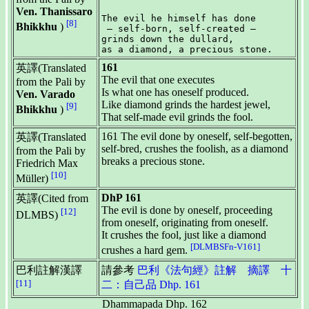
Ven. Thanissaro
The evil he himself has done

[8]
Bhikkhu
)
 — self-born, self-created —

grinds down the dullard,

161
英譯(Translated
The evil that one executes
from the Pali by
Is what one has oneself produced.
Ven. Varado
Like diamond grinds the hardest jewel,
[9]
Bhikkhu
)
That self-made evil grinds the fool.
161 The evil done by oneself, self-begotten,
英譯(Translated
self-bred, crushes the foolish, as a diamond
from the Pali by
breaks a precious stone.
Friedrich Max
[10]
Müller)
DhP 161
英譯(Cited from
The evil is done by oneself, proceeding
[12]
DLMBS)
from oneself, originating from oneself.
It crushes the fool, just like a diamond
[DLMBSFn-V161]
crushes a hard gem.
巴利註解漢譯
請參考
巴利《法句經》註解 摘譯 十
[11]
二：自己品 Dhp. 161
Dhammapada Dhp. 162