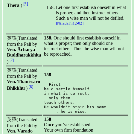
[6]
Thera
)
Let one first establish oneself in what
is proper, and then instruct others.
Such a wise man will not be defiled.
[NāradaFn12-02]
158.
One should first establish oneself in
英譯(Translated
what is proper; then only should one
from the Pali by
instruct others. Thus the wise man will not
Ven. Ācharya
be reproached.
Buddharakkhita
[7]
)
英譯(Translated
158
from the Pali by
Ven. Thanissaro
  First

[8]
Bhikkhu
)
he'd settle himself

in what is correct,

  only then

teach others.

He wouldn't stain his name

158
英譯(Translated
Once you’ve established
from the Pali by
Your own firm foundation
Ven. Varado