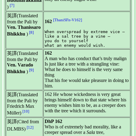
Buddharakkhita
[7]
)
英譯(Translated
[ThaniSFn-V162]
162
from the Pali by
Ven. Thanissaro
When overspread by extreme vice —

[8]
Bhikkhu
)
like a sal tree by a vine —

you do to yourself

162
英譯(Translated
A man who has conduct that’s truly malign
from the Pali by
Is just like a tree with a strangling vine:
Ven. Varado
What he does to himself is the very same
[9]
Bhikkhu
)
thing
That his foe would take pleasure in doing to
him.
162 He whose wickedness is very great
英譯(Translated
brings himself down to that state where his
from the Pali by
enemy wishes him to be, as a creeper does
Friedrich Max
with the tree which it surrounds.
[10]
Müller)
DhP 162
英譯(Cited from
Who is of extremely bad morality, like a
[12]
DLMBS)
creeper spread over a
Sala
tree,