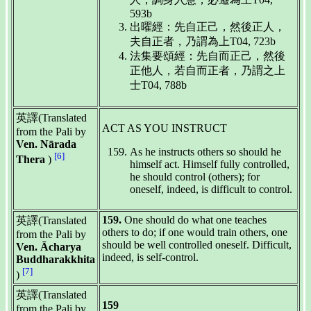
593b
出曜經：先自正己，然後正人，
夫自正者，乃謂為上T04, 723b
法集要頌經：先自而正己，然後
正他人，若自而正者，乃謂之上
士T04, 788b
英譯(Translated
ACT AS YOU INSTRUCT
from the Pali by
Ven. Nārada
As he instructs others so should he
[6]
Thera
)
himself act. Himself fully controlled,
he should control (others); for
oneself, indeed, is difficult to control.
159.
One should do what one teaches
英譯(Translated
others to do; if one would train others, one
from the Pali by
should be well controlled oneself. Difficult,
Ven. Ācharya
indeed, is self-control.
Buddharakkhita
[7]
)
英譯(Translated
159
from the Pali by