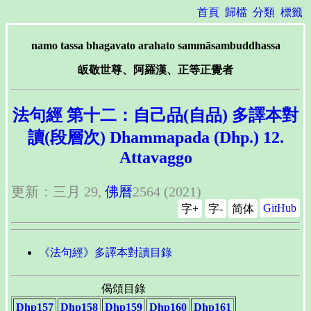
首頁
歸檔
分類
標籤
namo tassa bhagavato arahato sammāsambuddhassa
皈敬世尊、阿羅漢、正等正覺者
法句經 第十二：自己品(自品) 多譯本對
讀(段層次) Dhammapada (Dhp.) 12.
Attavaggo
更新：三月 29,
佛曆
2564 (2021)
GitHub
字+
字-
简体
《法句經》多譯本對讀目錄
偈頌目錄
Dhp157
Dhp158
Dhp159
Dhp160
Dhp161