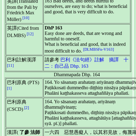
163 Bad deeds, and deeds hurtful to
英譯(Translated
ourselves, are easy to do; what is beneficial
from the Pali by
and good, that is very difficult to do.
Friedrich Max
[10]
Müller)
DhP 163
英譯(Cited from
Easy done are deeds, that are wrong and
[12]
DLMBS)
harmful to oneself.
What is beneficial and good, that is indeed
[DLMBSFn-V163]
most difficult to do.
巴利註解漢譯
請參考
巴利《法句經》註解 摘譯 十
[11]
二：自己品 Dhp. 163
Dhammapada Dhp. 164
164. Yo sāsanaṃ arahataṃ ariyānaṃ dhammajī
巴利原典 (PTS)
Paṭikkosati dummedho diṭṭhiṃ nissāya pāpikaṃ
[1]
Phalāni kaṭṭhakasseva attaghaññāya phallati.
164. Yo sāsanaṃ arahataṃ, ariyānaṃ
巴利原典
dhammajīvinaṃ;
[2]
(CSCD)
Paṭikkosati dummedho, diṭṭhiṃ nissāya pāpika
Phalāni kaṭṭhakasseva, attaghātāya [attaghaññāya
syā. pī.)] phallati.
漢譯(
了參 法師
一六四 惡慧愚癡人，以其邪見故，侮蔑