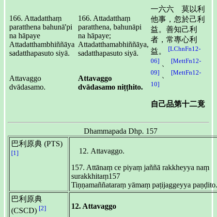
一六六 莫以利
166. Attadatthaṃ
166. Attadatthaṃ
他事，忽於己利
paratthena bahunā'pi
paratthena, bahunāpi
益。善知己利
na hāpaye
na hāpaye;
者，常專心利
Attadatthambhiññāya
Attadatthamabhiññāya,
[LChnFn12-
益。
sadatthapasuto siyā.
sadatthapasuto siyā.
06]
[MettFn12-
、
09]
[MettFn12-
、
Attavaggo
Attavaggo
10]
dvādasamo.
dvādasamo niṭṭhito.
自己品第十二竟
Dhammapada Dhp. 157
巴利原典 (PTS)
Attavaggo.
[1]
157. Attānaṃ ce piyaṃ jaññā rakkheyya naṃ
surakkhitaṃ157
Tiṇṇamaññataraṃ yāmaṃ paṭijaggeyya paṇḍito
巴利原典
12. Attavaggo
[2]
(CSCD)