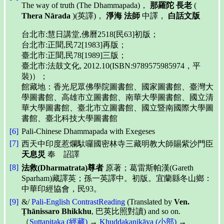
The way of truth (The Dhammapada)，
那羅陀 長老
(
Thera Nārada
)(英譯)，
淨海 法師
中譯，
白話文版
台北市:慧日講堂,佛曆2518[民63]初版；
台北市:正聞,民72[1983]再版；
臺北市:正聞,民78[1989]三版；
臺北市:法鼓文化, 2012.10(ISBN:9789575985974，平
裝)）；
館藏地：香光尼眾佛學院圖書館、國家圖書館、臺灣大
學圖書館、高雄市立圖書館、南華大學圖書館、國立清
華大學圖書館、臺北市立圖書館、國立暨南國際大學圖
書館、臺北科技大學圖書館
[6]
Pali-Chinese Dhammapada with Exegeses
[7]
西天中印度惹爛馱囉國密林寺三藏明教大師賜紫沙門臣
天息災
奉 詔譯
[8]
法救(Dharmatrata)尊者
原著；葛雷斯帕漢(Gareth
Sparham)藏譯英；孫一英譯中。初版。宜蘭縣冬山鄉：
中華印經協會，民93。
[9]
&/
Pali-English ContrastReading
(Translated by
Ven.
Ṭhānissaro Bhikkhu
, 巴英比照對讀) and so on.
（
Suttapiṭaka (經藏)
→
Khuddakanikāya (小部)
→