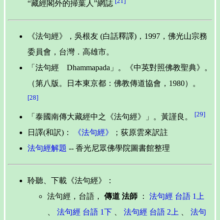
[21]
“藏經閣外的掃葉人”網誌
《法句經》，吳根友 (白話釋譯)，1997，佛光山宗務
委員會，台灣．高雄市。
「法句經 Dhammapada」。《中英對照佛教聖典》。
（第八版。日本東京都：佛教傳道協會，1980）。
[28]
[29]
「泰國南傳大藏經中之《法句經》」。黃謹良。
日譯(和訳)：
《法句經》
；荻原雲來訳註
法句經解題
-- 香光尼眾佛學院圖書館整理
聆聽、下載《法句經》：
法句經，台語，
傳道 法師
：
法句經 台語 1上
、
法句經 台語 1下
、
法句經 台語 2上
、
法句