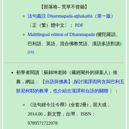
【部落格-- 荒草不曾鋤】
法句義注 Dhammapada-aṭṭhakathā（第一版）
〔正（繁）體中文〕；
PDF
Multilingual edition of Dhammapada
(犍陀羅語、
巴利語、英語、混合佛教梵語、漢語多語對讀)
[10]
初學者閱讀〔蘇錦坤老師（藏經閣外的掃葉人）推
薦，網誌：
【台語與佛典】,探討漢譯四阿含與巴利五
部尼柯耶的教導，也介紹古漢譯和台語的關聯
〕：
《法句經今注今釋》(全套2冊)，屈大成，
2014.06，新文豐，台灣． ISBN：
9789571722078