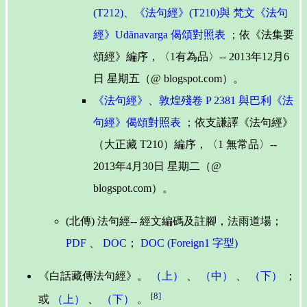
(T212)、《法句經》(T210)與 梵文《法句
經》Udānavarga 偈頌對照表
；依《法集要
頌經》編序，〈1有為品〉-- 2013年12月6
日 星期五（@ blogspot.com）。
《法句經》、敦煌殘卷 P 2381 與巴利《法
句經》偈頌對照表
；依支謙譯《法句經》
（大正藏 T210）編序，〈1 無常品〉--
2013年4月30日 星期二（@
blogspot.com）。
(北傳) 法句經-- 經文編碼及註腳，法雨道場；
PDF
、
DOC
；
DOC (Foreign1 字型)
《白話藏傳法句經》。
（上）
、
（中）
、
（下）
；
[8]
或
（上）
、
（下）
。