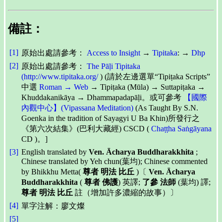
備註：
[1]
原始出處請參考：
Access to Insight
→
Tipitaka
: →
Dhp
[2]
原始出處請參考：
The Pāḷi Tipitaka
(http://www.tipitaka.org/
) (請於左邊選單“Tipiṭaka Scripts”
中選
Roman → Web
→ Tipiṭaka (Mūla) → Suttapiṭaka →
Khuddakanikāya → Dhammapadapāḷi。或可參考
【國際
內觀中心】(Vipassana Meditation)
(As Taught By S.N.
Goenka in the tradition of Sayagyi U Ba Khin)所發行之
《第六次結集》(巴利大藏經) CSCD (
Chaṭṭha Saṅgāyana
CD )。]
[3]
English translated by
Ven. Ācharya Buddharakkhita
;
Chinese translated by Yeh chun(葉均); Chinese commented
by Bhikkhu Metta(
尊者 明法 比丘
)〔
Ven. Ācharya
Buddharakkhita
(
尊者 佛護
) 英譯;
了參 法師
(葉均) 譯;
尊者 明法 比丘
註（增加許多濃縮的故事）〕
[4]
單字注解：廖文燦
[5]