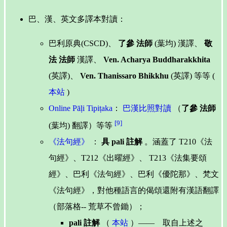
巴、漢、英文多譯本對讀：
巴利原典(CSCD)、
了參 法師
(葉均) 漢譯、
敬
法 法師
漢譯、
Ven. Acharya Buddharakkhita
(英譯)、
Ven. Thanissaro Bhikkhu
(英譯) 等等 (
本站
)
Online Pāḷi Tipiṭaka
：
巴漢比照對讀
（
了參 法師
[9]
(葉均) 翻譯）等等
《法句經》
：
具 pali 註解
。涵蓋了 T210《法
句經》、T212《出曜經》、 T213《法集要頌
經》、巴利《法句經》、巴利《優陀那》、梵文
《法句經》，對他種語言的偈頌還附有漢語翻譯
（部落格-- 荒草不曾鋤）；
pali 註解
（
本站
）—— 取自上述之