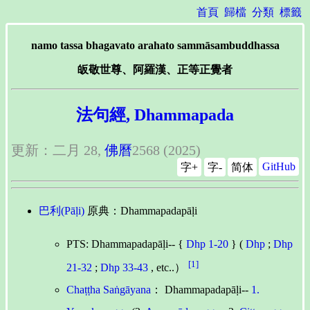
首頁
歸檔
分類
標籤
namo tassa bhagavato arahato sammāsambuddhassa
皈敬世尊、阿羅漢、正等正覺者
法句經, Dhammapada
更新：二月 28,
佛曆
2568 (2025)
GitHub
字+
字-
简体
巴利(Pāḷi)
原典：Dhammapadapāḷi
PTS: Dhammapadapāḷi-- {
Dhp 1-20
} (
Dhp
;
Dhp
[1]
21-32
;
Dhp 33-43
, etc..）
Chaṭṭha Saṅgāyana
： Dhammapadapāḷi--
1.