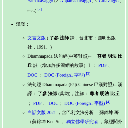
Yamakavaggo
(2.
Appamādavaggo
, 3.
Cittavaggo
,
[2]
etc..)
漢譯：
文言文版
(
了參 法師
譯，台北市：圓明出版
社，1991。)
Dhammapada 法句經(中英對照)--
尊者 明法 比
丘
註（增加許多濃縮的故事）〕：
PDF
、
[3]
DOC
；
DOC (Foreign1 字型)
法句經 Dhammapada (Pāḷi-Chinese 巴漢對照)-- 漢
譯：
了參 法師
(葉均)，注解：
尊者 明法 比丘
[4]
；
PDF
、
DOC
；
DOC (Foreign1 字型)
白話文版 2021
，含巴利文法分析， 蘇錦坤 著
（蘇錦坤 Ken Su，
獨立佛學研究者
，藏經閣外