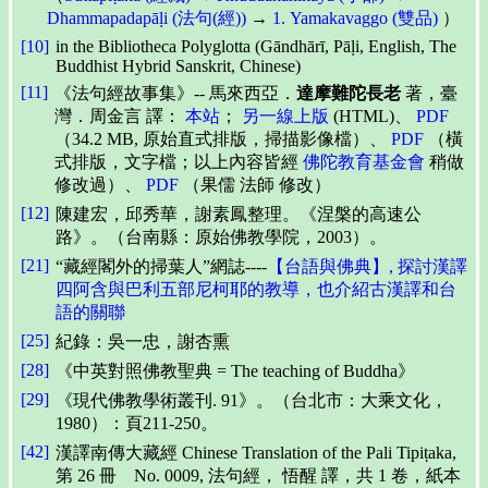
Dhammapadapāḷi (法句(經))
→
1. Yamakavaggo (雙品)
）
[10]
in the Bibliotheca Polyglotta (Gāndhārī, Pāḷi, English, The
Buddhist Hybrid Sanskrit, Chinese)
[11]
《法句經故事集》-- 馬來西亞．
達摩難陀長老
著，臺
灣．周金言 譯：
本站
；
另一線上版
(HTML)、
PDF
（34.2 MB, 原始直式排版，掃描影像檔）、
PDF
（橫
式排版，文字檔；以上內容皆經
佛陀教育基金會
稍做
修改過）、
PDF
（果儒 法師 修改）
[12]
陳建宏，邱秀華，謝素鳳整理。《涅槃的高速公
路》。（台南縣：原始佛教學院，2003）。
[21]
“藏經閣外的掃葉人”網誌----
【台語與佛典】, 探討漢譯
四阿含與巴利五部尼柯耶的教導，也介紹古漢譯和台
語的關聯
[25]
紀錄：吳一忠，謝杏熏
[28]
《中英對照佛教聖典 = The teaching of Buddha》
[29]
《現代佛教學術叢刊. 91》。（台北市：大乘文化，
1980）：頁211-250。
[42]
漢譯南傳大藏經 Chinese Translation of the Pali Tipiṭaka,
第 26 冊 No. 0009, 法句經， 悟醒 譯，共 1 卷，紙本