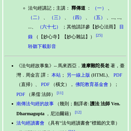
法句經講記；主講：
釋傳道
：
（一）
、
（二）
、
（三）
、
（四）
、
（五）
、..., ...,
...、
（六十七）
；其他請詳參【妙心法雨】
目
[25]
錄
（【妙心寺】【妙心雜誌】）
聆聽下載影音
《法句經故事集》-- 馬來西亞．
達摩難陀長老
著，臺
灣．周金言 譯：
本站
；
另一線上版
(HTML)、
PDF
（直掃）、
PDF
（橫文），
佛陀教育基金會
）；
[11]
PDF
（果儒 法師）
南傳法句經的故事
（幾則；翻譯者:
護法 法師 Ven.
[12]
Dharmagupta
，尼泊爾籍）
法句經讀書會
（具有“法句經讀書會”標籤的文章）