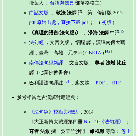
掃葉人，
台語與佛典
部落格格主）
白話文版
，
敬法 法師
譯，第二修訂版 2015，
pdf
原始出處，直接下載 pdf
； (
初版
)
[5]
《真理的語言(法句經)》
，
淨海 法師
中譯
法句經
，文言文版， 悟醒 譯，漢譯南傳大藏
[42]
經，臺灣．高雄．元亨寺(
CBETA
)
南傳法句經新譯
，文言文版，
尊者 法增 比丘
譯（七葉佛教書舍）
[6]
巴利語法句譯註
，廖文燦；
PDF
、
RTF
參考相當之古漢譯對應經典：
《法句經》校勘與標點
，2014。
〔大正新脩大藏經第四冊
No. 210《法句經》
；
尊者 法救
撰 吳天竺沙門
維祇難
等譯：
卷上