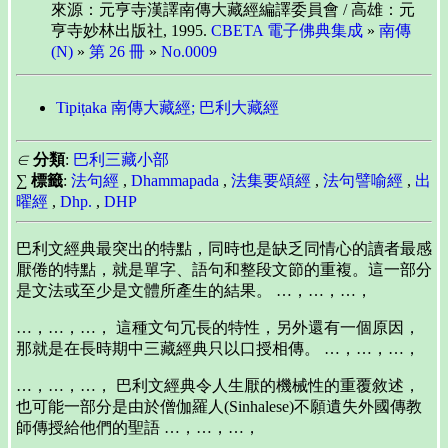
來源：元亨寺漢譯南傳大藏經編譯委員會 / 高雄：元
亨寺妙林出版社, 1995.
CBETA 電子佛典集成
»
南傳
(N)
»
第 26 冊
»
No.0009
Tipiṭaka 南傳大藏經; 巴利大藏經
∈
分類
:
巴利三藏小部
∑
標籤
:
法句經
,
Dhammapada
,
法集要頌經
,
法句譬喻經
,
出
曜經
,
Dhp.
,
DHP
巴利文經典最突出的特點，同時也是缺乏同情心的讀者最感
厭倦的特點，就是單字、語句和整段文節的重複。這一部分
是文法或至少是文體所產生的結果。 …，…，…，
…，…，…， 這種文句冗長的特性，另外還有一個原因，
那就是在長時期中三藏經典只以口授相傳。 …，…，…，
…，…，…， 巴利文經典令人生厭的機械性的重覆敘述，
也可能一部分是由於僧伽羅人(Sinhalese)不願遺失外國傳教
師傳授給他們的聖語 …，…，…，