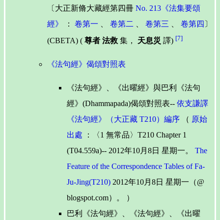
〔大正新脩大藏經第四冊
No. 213《法集要頌
經》
：
卷第一
、
卷第二
、
卷第三
、
卷第四
〕
[7]
(CBETA) (
尊者 法救
集，
天息災
譯)
《法句經》偈頌對照表
《法句經》、《出曜經》與巴利《法句
經》(Dhammapada)偈頌對照表--
依支謙譯
《法句經》（大正藏 T210）編序
（
原始
出處
：〈1 無常品〉T210 Chapter 1
(T04.559a)-- 2012年10月8日 星期一。
The
Feature of the Correspondence Tables of Fa-
Ju-Jing(T210)
2012年10月8日 星期一（@
blogspot.com）。 ）
巴利《法句經》、《法句經》、《出曜