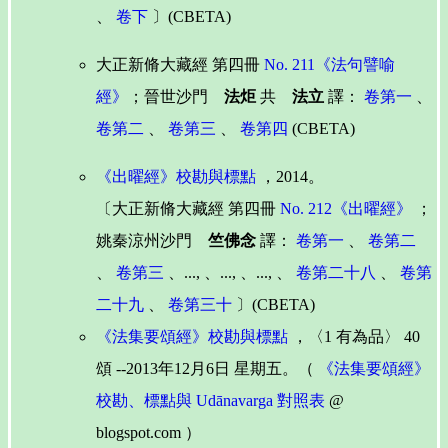
、
卷下
〕(CBETA)
大正新脩大藏經 第四冊
No. 211《法句譬喻
經》
；晉世沙門
法炬
共
法立
譯：
卷第一
、
卷第二
、
卷第三
、
卷第四
(CBETA)
《出曜經》校勘與標點
，2014。
〔大正新脩大藏經 第四冊
No. 212《出曜經》
；
姚秦涼州沙門
竺佛念
譯：
卷第一
、
卷第二
、
卷第三
、..., 、..., 、..., 、
卷第二十八
、
卷第
二十九
、
卷第三十
〕(CBETA)
《法集要頌經》校勘與標點
，〈1 有為品〉 40
頌 --2013年12月6日 星期五。（
《法集要頌經》
校勘、標點與 Udānavarga 對照表
@
blogspot.com ）