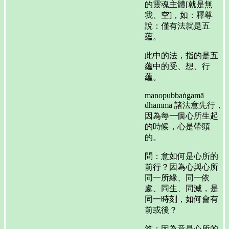
的靈魂主體[就是無
我、空]，如：釋尊
說：僅有法就是五
蘊。
此中的法，指的是五
蘊中的受、想、行
蘊。
manopubbaṅgamā
dhammā 諸法意先行，
因為每一個心所生起
的時候，心是帶頭
的。
問：意如何是心所的
前行？因為心與心所
同一所緣、同一依
處、同生、同滅，是
同一時刻，如何會有
前或後？
答：因為意是心所的