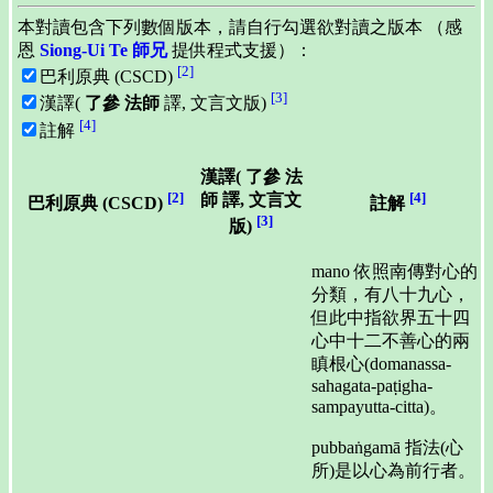
本對讀包含下列數個版本，請自行勾選欲對讀之版本 （感
恩
Siong-Ui Te 師兄
提供程式支援）：
[2]
巴利原典 (CSCD)
[3]
漢譯(
了參 法師
譯, 文言文版)
[4]
註解
漢譯(
了參 法
[2]
[4]
師
譯, 文言文
巴利原典 (CSCD)
註解
[3]
版)
mano 依照南傳對心的
分類，有八十九心，
但此中指欲界五十四
心中十二不善心的兩
瞋根心(domanassa-
sahagata-paṭigha-
sampayutta-citta)。
pubbaṅgamā 指法(心
所)是以心為前行者。