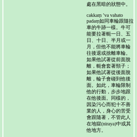
處在黑暗的狀態中。
cakkaṃ ’va vahato
padaṃ如同車輪跟隨拉
車的牛跡一樣。牛可
能要拉著軛一日、五
日、十日、半月或一
月，但他不能將車輪
往後退或捨離車輪。
如果他試著從前面脫
離，軛會套著頸子；
如果他試著從後面脫
離，輪子會碰到他後
面。如此，車輪限制
他的行動，步步地跟
在他後面。同樣的，
因染污心而犯十不善
業的人，身心的苦受
會跟隨著，不管此人
在地獄(niraya)中或其
他地方。