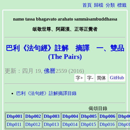
首頁
歸檔
分類
標籤
namo tassa bhagavato arahato sammāsambuddhassa
皈敬世尊、阿羅漢、正等正覺者
巴利《法句經》註解 摘譯 一、雙品
(The Pairs)
更新：四月 19,
佛曆
2559 (2016)
GitHub
字+
字-
简体
巴利《法句經》註解摘譯目錄
偈頌目錄
Dhp001
Dhp002
Dhp003
Dhp004
Dhp005
Dhp006
Dhp0
Dhp011
Dhp012
Dhp013
Dhp014
Dhp015
Dhp016
Dhp0