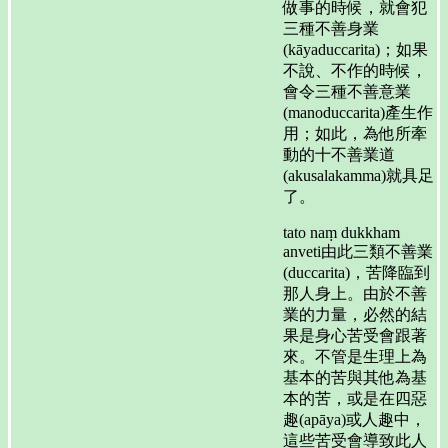
做事的時候，就會犯
三種不善身業
(kāyaduccarita)；如果
不說、不作的時候，
會令三種不善意業
(manoduccarita)產生作
用；如此，為他所牽
動的十不善業道
(akusalakamma)就具足
了。
tato naṃ dukkham
anveti由此三類不善業
(duccarita)，苦降臨到
那人身上。由於不善
業的力量，必然的結
果是身心苦受會跟著
來。不管是生理上為
基本的苦與其他為基
本的苦，或是在四惡
趣(apāya)或人趣中，
這些苦受會導致此人