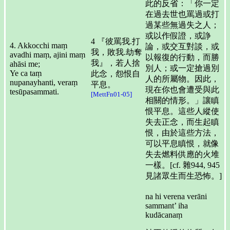
此的反省：「你一定
在過去世也罵過或打
過某些無過失之人；
或以作假證，或諍
4 『彼罵我.打
4. Akkocchi maṃ
論，或交互對談，或
我，敗我.劫奪
avadhi maṃ, ajini maṃ
以報復的行動，而勝
我』，若人捨
ahāsi me;
別人；或一定搶過別
Ye ca taṃ
此念，怨恨自
人的所屬物。因此，
nupanayhanti, veraṃ
平息。
現在你也會遭受與此
tesūpasammati.
[MettFn01-05]
相關的情形。」讓瞋
恨平息。這些人縱使
失去正念，而生起瞋
恨，由於這些方法，
可以平息瞋恨，就像
失去燃料供應的火堆
一樣。[cf. 雜944, 945
見諸眾生而生恐怖。]
na hi verena verāni
sammant’ iha
kudācanaṃ