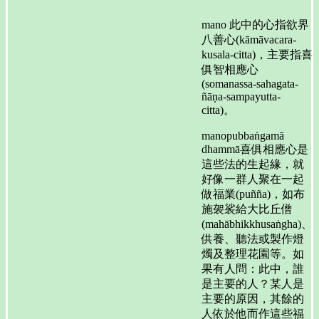
mano 此中的心指欲界
八善心(kāmāvacara-
kusala-citta)，主要指喜
俱智相應心
(somanassa-sahagata-
ñāṇa-sampayutta-
citta)。
manopubbaṅgamā
dhammā喜俱相應心是
這些法的生起緣，就
好像一群人聚在一起
做福業(puñña)，如布
施袈裟給大比丘僧
(mahābhikkhusaṅgha)、
供養、聽法或製作燈
燭及整理花園等。如
果有人問：此中，誰
是主要的人？某人是
主要的原因，其餘的
人依於他而作這些福