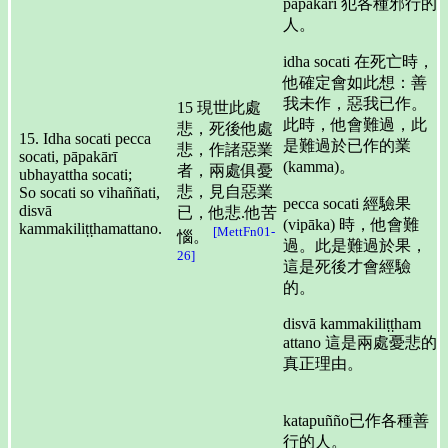
pāpakārī 犯各種邪行的
人。
idha socati 在死亡時，
他確定會如此想：善
我未作，惡我已作。
15 現世此處
此時，他會難過，此
悲，死後他處
15. Idha socati pecca
是難過於已作的業
悲，作諸惡業
socati, pāpakārī
(kamma)。
者，兩處俱憂
ubhayattha socati;
悲，見自惡業
So socati so vihaññati,
pecca socati 經驗果
disvā
已，他悲.他苦
(vipāka) 時，他會難
kammakiliṭṭhamattano.
[MettFn01-
惱。
過。此是難過於果，
26]
這是死後才會經驗
的。
disvā kammakiliṭṭham
attano 這是兩處憂悲的
真正理由。
katapuñño已作各種善
行的人。