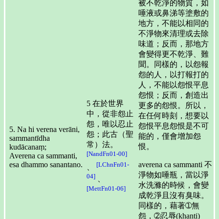
被不乾淨的物質，如
唾液或鼻涕等塗敷的
地方，不能以相同的
不淨物來清理或去除
味道；反而，那地方
會變得更不乾淨、難
聞。同樣的，以怨報
怨的人，以打報打的
人，不能以怨恨平息
怨恨；反而，創造出
5 在於世界
更多的怨恨。所以，
中，從非怨止
在任何時刻，想要以
怨，唯以忍止
怨恨平息怨恨是不可
5. Na hi verena verāni,
怨；此古（聖
能的，僅會增加怨
sammantīdha
常）法。
恨。
kudācanaṃ;
[NandFn01-00]
Averena ca sammanti,
esa dhammo sanantano.
averena ca sammanti 不
[LChnFn01-
、
淨物如唾瓶，當以淨
04]
、
水洗滌的時候，會變
[MettFn01-06]
成乾淨且沒有臭味。
同樣的，藉著➀無
怨，➁忍辱(khanti)