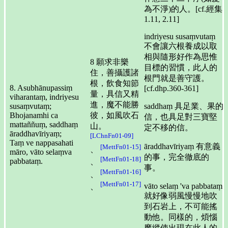
為不淨)的人。[cf.經集
1.11, 2.11]
indriyesu susaṃvutaṃ
不會讓六根養成以取
相與隨形好作為思惟
8 願求非樂
目標的習慣，此人的
住，善攝護諸
根門就是善守護。
根，飲食知節
8. Asubhānupassiṃ
[cf.dhp.360-361]
量，具信又精
viharantaṃ, indriyesu
進，魔不能勝
susaṃvutaṃ;
saddhaṃ 具足業、果的
Bhojanamhi ca
彼，如風吹石
信，也具足對三寶堅
mattaññuṃ, saddhaṃ
山。
定不移的信。
āraddhavīriyaṃ;
[LChnFn01-09]
Taṃ ve nappasahati
āraddhavīriyaṃ 有意義
[MettFn01-15]
、
māro, vāto selaṃva
的事，完全徹底的
[MettFn01-18]
pabbataṃ.
、
事。
[MettFn01-16]
、
[MettFn01-17]
vāto selaṃ 'va pabbataṃ
、
就好像弱風慢慢地吹
到石岩上，不可能搖
動他。同樣的，煩惱
魔縱使出現在此人的