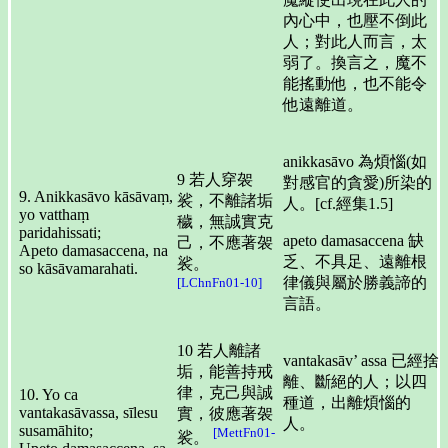
內心中，也壓不倒此
人；對此人而言，太
弱了。換言之，魔不
能搖動他，也不能令
他遠離道。
anikkasāvo 為煩惱(如
9 若人穿袈
對感官的貪愛)所染的
9. Anikkasāvo kāsāvaṃ,
裟，不離諸垢
人。[cf.經集1.5]
yo vatthaṃ
穢，無誠實克
paridahissati;
apeto damasaccena 缺
己，不應著袈
Apeto damasaccena, na
乏、不具足、遠離根
裟。
so kāsāvamarahati.
律儀與屬於勝義諦的
[LChnFn01-10]
言語。
10 若人離諸
vantakasāv’ assa 已經捨
垢，能善持戒
離、斷絕的人；以四
律，克己與誠
10. Yo ca
種道，出離煩惱的
vantakasāvassa, sīlesu
實，彼應著袈
人。
susamāhito;
[MettFn01-
裟。