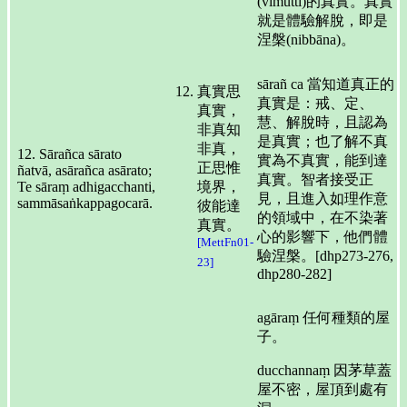
(vimutti)的真實。真實
就是體驗解脫，即是
涅槃(nibbāna)。
sārañ ca 當知道真正的
真實思
真實是：戒、定、
真實，
慧、解脫時，且認為
非真知
是真實；也了解不真
非真，
12. Sārañca sārato
實為不真實，能到達
正思惟
ñatvā, asārañca asārato;
真實。智者接受正
Te sāraṃ adhigacchanti,
境界，
見，且進入如理作意
sammāsaṅkappagocarā.
彼能達
的領域中，在不染著
真實。
心的影響下，他們體
[MettFn01-
驗涅槃。[dhp273-276,
23]
dhp280-282]
agāraṃ 任何種類的屋
子。
ducchannaṃ 因茅草蓋
屋不密，屋頂到處有