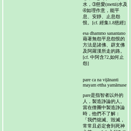
水，➂慈愛(mettā)水及
➃如理作意，能平
息、安靜、止息怨
恨。[cf. 經集1.8慈經]
esa dhammo sanantano
藉著無怨平息怨恨的
方法是諸佛、辟支佛
及阿羅漢所走的路。
[cf. 中阿含72,如何止
怨]
pare ca na vijānanti
mayam ettha yamāmase
pare是指智者以外的
人，製造諍論的人。
當在僧團中製造諍論
時，他們不了解：
「我們熄滅、毀滅，
常常且必定會到死神