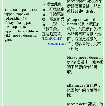
pecca tappati 死後為果
17 現世此處
所折磨而苦惱，那是
苦，死後他處
17. Idha tappati pecca
處於惡趣中的苦。
tappati, pāpakārī
苦，作諸惡業
[pāpakāri (?)]
者，兩處俱受
pāpaṃ me kataṃ ti
ubhayattha tappati;
苦，（現）悲
tappati 想到：我已作
‘‘Pāpaṃ me kata’’nti
『我作惡』，
惡時，為已所作的行
tappati, bhiyyo
[bhīyo
墮惡趣更苦。
為所折磨而苦惱；然
(sī.)]
tappati duggatiṃ
[LChnFn01-13]
而，這僅是輕微的
gato.
苦，經驗果時，則不
[MettFn01-28]
、
止如此。
bhiyyo tappati duggatiṃ
gato在惡趣中，他為極
端不舒服的苦所折
磨。
idha nandati 於此世，
他因善行的喜悅而喜
悅。
pecca nandati 死後，他