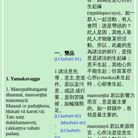
生起緣
(uppādapaccaya)。如一
群人一起活動，有人
會問：誰是帶頭的？
此人是因，其他人靠
此人才能做某些活
動。所以，此處的意
為諸法的前行，是指
一、雙品
意是諸法的生起緣；
[LChnFn01-01]
意不生起，其他心所
不能生起；但當某些
1 諸法意先
心所(cetasika)未生起
導，意主.意造
1. Yamakavaggo
時，心卻會生起。
作。若以染污
1. Manopubbaṅgamā
意，或語.或行
dhammā, manoseṭṭhā
manoseṭṭhā 若以影響力
業，是則苦隨
manomayā;
而言，意是最主要
彼，如輪隨獸
Manasā ce paduṭṭhena,
的。如一群賊中，首
足。
bhāsati vā karoti vā;
領是最主要的。
[LChnFn01-02]
Tato naṃ
dukkhamanveti,
[MettFn01-01]
、
manomayā 若以來源而
cakkaṃva vahato
[LChnFn01-
、
言，心所法是從意生
padaṃ.
03]