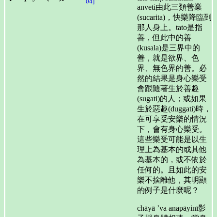
04]
anveti由此三類善業
(sucarita)，快樂降臨到
那人身上。tato是指
善，但此中的善
(kusala)是三界中的
善，就是欲界、色
界、無色界的善。必
然的結果是身心樂受
會跟隨著生於善趣
(sugati)的人；或如果
生於惡趣(duggati)時，
在可享受安樂的情況
下，會有身心樂受。
這些樂受可能是以生
理上為基本的或其他
為基本的，或不依於
任何的。且如此的安
樂不捨離他，其明顯
的例子是什麼呢？
chāyā ’va anapāyinī影