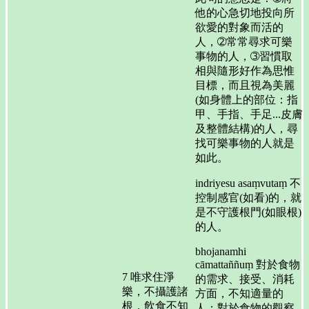
他的心急切地投向所
欲愛的對象而活的
人，➁常常尋求可樂
事物的人，➂習慣取
相與隨形好作為思惟
目標，而且視為美麗
(如身體上的部位：指
甲、手指、手足...皮膚
及整體結構)的人，尋
找可樂事物的人就是
如此。
indriyesu asaṃvutaṃ 不
控制感官(如看)的，就
是不守護根門(如眼根)
的人。
bhojanamhi
cāmattaññuṃ 對於食物
7 唯求住淨
的需求、接受、消耗
樂，不攝護諸
方面，不知適量的
根，飲食不知
人；對於食物的觀察