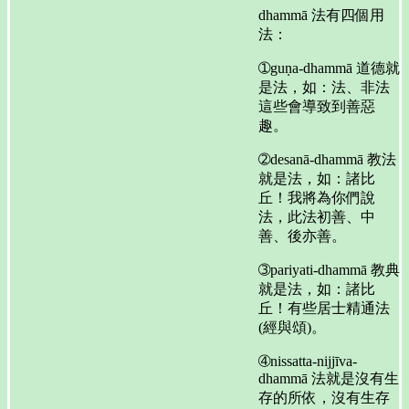
dhammā 法有四個用
法：
➀guṇa-dhammā 道德就
是法，如：法、非法
這些會導致到善惡
趣。
➁desanā-dhammā 教法
就是法，如：諸比
丘！我將為你們說
法，此法初善、中
善、後亦善。
➂pariyati-dhammā 教典
就是法，如：諸比
丘！有些居士精通法
(經與頌)。
➃nissatta-nijjīva-
dhammā 法就是沒有生
存的所依，沒有生存