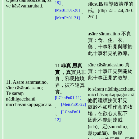
Upeto damasaccena, sa
19]
sīlesu四種導致清淨的
、
ve kāsāvamarahati.
戒。[dhp141-144,260-
[MettFn01-20]
、
261]
[MettFn01-21]
asāre sāramatino 不真
實：食、住、衣、
藥，十事邪見與關於
此十事邪見的教導。
sāre cāsāradassino 真
11
非真
思真
實：十事正見與關於
實
，真實見非
此十事正見的教導。
真，邪思惟境
11. Asāre sāramatino,
界，彼不達真
sāre cāsāradassino;
te sāraṃ nādhigacchanti
實。
Te sāraṃ
micchāsaṃkappagocarā
[LChnFn01-11]
nādhigacchanti,
他們繼續接受邪見，
micchāsaṅkappagocarā.
[MettFn01-22]
、
處於不如理作意的牧
[LChnFn01-
場，在欲心支配下，
、
12]
因此不能到達戒
(sīla)、定(samādhi)、
慧(paññā)、解脫