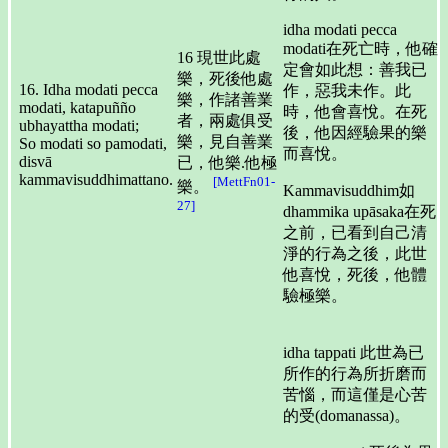
idha modati pecca
modati在死亡時，他確
16 現世此處
定會如此想：善我已
樂，死後他處
16. Idha modati pecca
作，惡我未作。此
樂，作諸善業
modati, katapuñño
時，他會喜悅。在死
者，兩處俱受
ubhayattha modati;
後，他因經驗果的樂
樂，見自善業
So modati so pamodati,
而喜悅。
disvā
已，他樂.他極
kammavisuddhimattano.
[MettFn01-
樂。
Kammavisuddhim如
27]
dhammika upāsaka在死
之前，已看到自己清
淨的行為之後，此世
他喜悅，死後，他體
驗極樂。
idha tappati 此世為已
所作的行為所折磨而
苦惱，而這僅是心苦
的受(domanassa)。