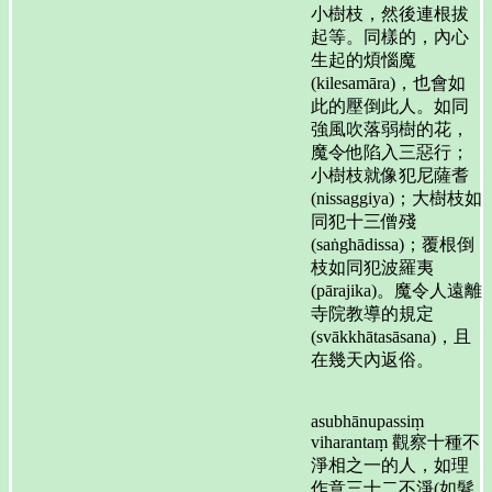
小樹枝，然後連根拔
起等。同樣的，內心
生起的煩惱魔
(kilesamāra)，也會如
此的壓倒此人。如同
強風吹落弱樹的花，
魔令他陷入三惡行；
小樹枝就像犯尼薩耆
(nissaggiya)；大樹枝如
同犯十三僧殘
(saṅghādissa)；覆根倒
枝如同犯波羅夷
(pārajika)。魔令人遠離
寺院教導的規定
(svākkhātasāsana)，且
在幾天內返俗。
asubhānupassiṃ
viharantaṃ 觀察十種不
淨相之一的人，如理
作意三十二不淨(如髮