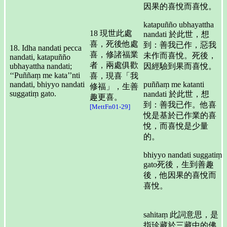
因果的喜悅而喜悅。
katapuñño ubhayattha
18 現世此處
nandati 於此世，想
喜，死後他處
到：善我已作，惡我
18. Idha nandati pecca
喜，修諸福業
未作而喜悅。死後，
nandati, katapuñño
者，兩處俱歡
ubhayattha nandati;
因經驗到果而喜悅。
‘‘Puññaṃ me kata’’nti
喜，現喜「我
nandati, bhiyyo nandati
puññaṃ me katanti
修福」，生善
suggatiṃ gato.
nandati 於此世，想
趣更喜。
到：善我已作。他喜
[MettFn01-29]
悅是基於已作業的喜
悅，而喜悅是少量
的。
bhiyyo nandati suggatiṃ
gato死後，生到善趣
後，他因果的喜悅而
喜悅。
sahitaṃ 此詞意思，是
指珍藏於三藏中的佛