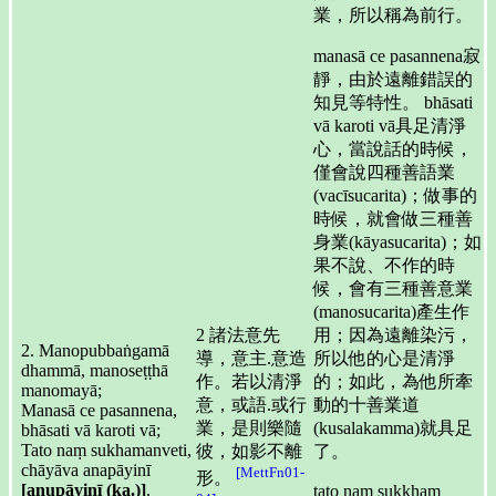
業，所以稱為前行。
manasā ce pasannena寂
靜，由於遠離錯誤的
知見等特性。 bhāsati
vā karoti vā具足清淨
心，當說話的時候，
僅會說四種善語業
(vacīsucarita)；做事的
時候，就會做三種善
身業(kāyasucarita)；如
果不說、不作的時
候，會有三種善意業
(manosucarita)產生作
2 諸法意先
用；因為遠離染污，
2. Manopubbaṅgamā
導，意主.意造
所以他的心是清淨
dhammā, manoseṭṭhā
作。若以清淨
的；如此，為他所牽
manomayā;
意，或語.或行
動的十善業道
Manasā ce pasannena,
業，是則樂隨
(kusalakamma)就具足
bhāsati vā karoti vā;
Tato naṃ sukhamanveti,
彼，如影不離
了。
chāyāva anapāyinī
[MettFn01-
形。
[anupāyinī (ka.)]
.
tato naṃ sukkham