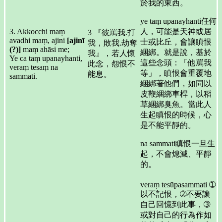
於我的東西。
ye taṃ upanayhanti任何
3. Akkocchi maṃ
人，可能是天神或居
3 『彼罵我.打
avadhi maṃ, ajini
[ajinī
士或比丘，會讓瞋恨
我，敗我.劫奪
(?)]
maṃ ahāsi me;
綑綁。就是說，基於
我』，若人懷
Ye ca taṃ upanayhanti,
這些念頭：「他罵我
此念，怨恨不
veraṃ tesaṃ na
等」，瞋恨會重覆地
能息。
sammati.
綑綁著他們，如同以
皮鞭綑綁車桿，以稻
草綑綁臭魚。當此人
生起瞋恨的時候，心
是不能平靜的。
na sammati瞋恨一旦生
起，不會熄滅、平靜
的。
veraṃ tesūpasammati ➀
以不記恨，➁不要讓
自己回憶到此事，➂
或對自己的行為作如