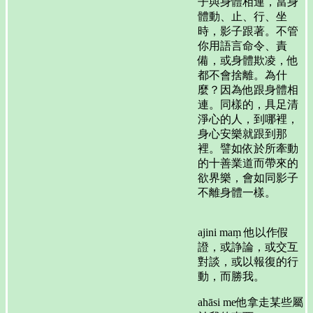
子與身體相連，當身
體動、止、行、坐
時，影子跟著。不管
你用語言命令、責
備，或身體欺凌，他
都不會捨離。為什
麼？因為他跟身體相
連。同樣的，具足清
淨心的人，到哪裡，
身心安樂就跟到那
裡。譬如依於所牽動
的十善業道而帶來的
欲界樂，會如同影子
不離身體一樣。
ajini maṃ 他以作假
證，或諍論，或交互
對談，或以報復的行
動，而勝我。
ahāsi me他拿走某些屬