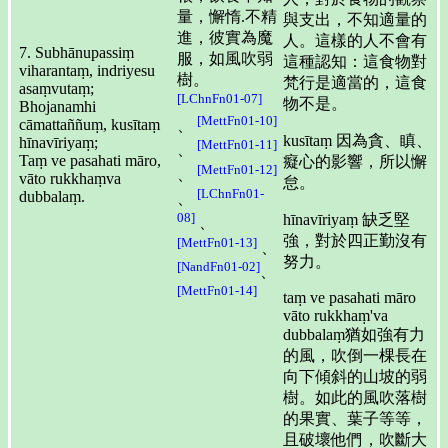
量，懈惰.不精
與支出，不知適量的
進，彼實為魔
人。這樣的人不會有
7. Subhānupassiṃ
服，如風吹弱
這種認知：這食物對
viharantaṃ, indriyesu
樹。
梵行是適當的，這食
asaṃvutaṃ;
[LChnFn01-07]
物不是。
Bhojanamhi
[MettFn01-10]
cāmattaññuṃ, kusītaṃ
、
kusītaṃ 因為貪、瞋、
hīnavīriyaṃ;
[MettFn01-11]
、
Taṃ ve pasahati māro,
癡心的影響，所以懈
[MettFn01-12]
、
vāto rukkhaṃva
怠。
[LChnFn01-
dubbalaṃ.
、
08]
hīnavīriyaṃ 缺乏堅
、
強，對於四正勤沒有
[MettFn01-13]
、
努力。
[NandFn01-02]
、
[MettFn01-14]
taṃ ve pasahati māro
vāto rukkhaṃ'va
dubbalaṃ猶如強有力
的風，吹倒一棵長在
向下傾斜的山坡的弱
樹。如此的風吹落樹
的果實、葉子等等，
且破壞他們，吹斷大