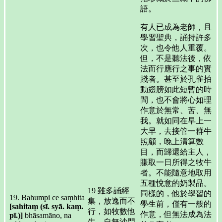
語。
有人已成為老師，且
學習聖典，誦持許多
次，也令他人重覆。
但，不是聽法後，依
法而行應行之事的實
踐者。甚至於孔雀拍
動翅膀如此短暫的時
間，也不會將心如理
作意於無常、苦、無
我。就如同在早上一
大早，去接管一群牛
照顧，晚上清算數
目，而歸還給主人，
賺取一日所得之牧牛
者。不能隨意地取用
五種悅意的奶製品。
19 雖多誦經
同樣的，他於學習的
19. Bahumpi ce saṃhita
集，放逸而不
學生前，僅有一般的
[sahitaṃ (sī. syā. kaṃ.
行，如牧數他
作意，但無法成為法
pī.)]
bhāsamāno, na
牛，自無沙門