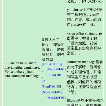
之前」。[cf. 入行7.4]
yamāmase 此中巴利語
有二種解讀：yam自
制、約束。或此詞源
自yama死神、死。
ye ca tattha vijānanti 在
僧團中，智者了解：
6 彼人不了
「我們熄滅、毀滅，
悟：『我等將
常常且必定會到死神
毀滅』。若彼
之前。」
等如此，則諍
論自息。
sammanti medhagā當有
6. Pare ca na vijānanti,
[LChnFn01-05]
如此了解時，智者會
mayamettha yamāmase;
[MettFn01-07]
、
Ye ca tattha vijānanti,
生起如理作意，且達
[LChnFn01-
tato sammanti medhagā.
、
到諍論平息的狀態。
06]
然後，因他們的這種
、
行為，這些諍論會被
[MettFn01-08]
、
平息。
[NandFn01-01]
[MettFn01-09]
、
或pare是指不接受佛陀
建議的人，縱使事先