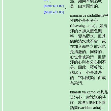
起。如同木製品就
、
是：由木頭作的。
[MettFn01-02]
、
[MettFn01-03]
manasā ce paduṭṭhena中
性的心是有分心
(bhavaṅga-citta)。如清
淨的水加入藍色顏
料，變為藍水。但其
餘的清水就不會，或
在加入顏料之前水也
是清澈的。同樣的，
心也會被染污，但清
淨的心與有分心則不
是。因此，釋尊說：
諸比丘！心是清淨
的，它因被染污而成
為染污。
bhāsati vā karoti vā具足
染污心，當說話的時
候，就會犯四種不善
語業(vacīduccarita)；