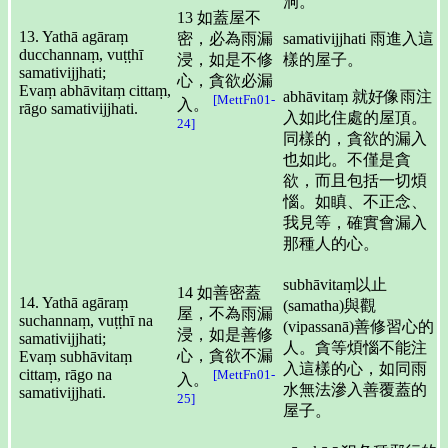
洞。
13 如蓋屋不
13. Yathā agāraṃ
密，必為雨漏
samativijjhati 雨進入這
ducchannaṃ, vuṭṭhī
浸，如是不修
樣的屋子。
samativijjhati;
心，貪欲必漏
Evaṃ abhāvitaṃ cittaṃ,
abhāvitaṃ 就好像雨注
[MettFn01-
入。
rāgo samativijjhati.
入如此住處的屋頂。
24]
同樣的，貪欲的漏入
也如此。不僅是貪
欲，而且包括一切煩
惱。如瞋、不正念、
我見等，確實會漏入
那種人的心。
subhāvitaṃ以止
14 如善密蓋
14. Yathā agāraṃ
(samatha)與觀
屋，不為雨漏
suchannaṃ, vuṭṭhī na
(vipassanā)善修習心的
浸，如是善修
samativijjhati;
人。貪等煩惱不能注
心，貪欲不漏
Evaṃ subhāvitaṃ
入這樣的心，如同雨
cittaṃ, rāgo na
[MettFn01-
入。
水無法滲入善覆蓋的
samativijjhati.
25]
屋子。