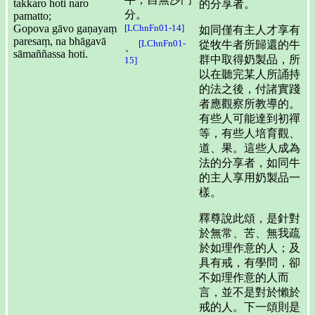
takkaro hoti naro
的分享者。
分。
pamatto;
Gopova gāvo gaṇayaṃ
[LChnFn01-14]
如同僅有主人才享有
paresaṃ, na bhāgavā
[LChnFn01-
從牧牛者所歸還的牛
、
sāmaññassa hoti.
群中取得奶製品，所
15]
以在聽完某人所誦持
的法之後，付諸實踐
者應觀察所教導的。
有些人可能達到初禪
等，有些人培育觀、
道、果。這些人成為
法的分享者，如同牛
的主人享用奶製品一
樣。
釋尊說此頌，是針對
於無常、苦、無我疏
於如理作意的人；及
具有戒，有學問，卻
不如理作意的人而
言，並不是對於懶於
戒的人。下一頌則是