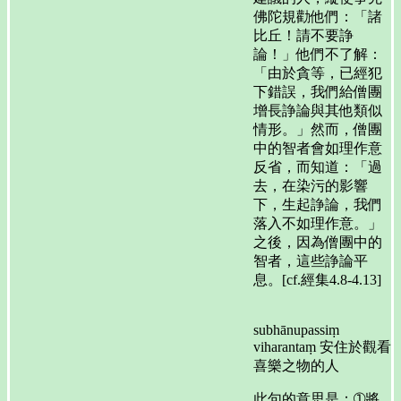
佛陀規勸他們：「諸
比丘！請不要諍
論！」他們不了解：
「由於貪等，已經犯
下錯誤，我們給僧團
增長諍論與其他類似
情形。」然而，僧團
中的智者會如理作意
反省，而知道：「過
去，在染污的影響
下，生起諍論，我們
落入不如理作意。」
之後，因為僧團中的
智者，這些諍論平
息。[cf.經集4.8-4.13]
subhānupassiṃ
viharantaṃ 安住於觀看
喜樂之物的人
此句的意思是：➀將