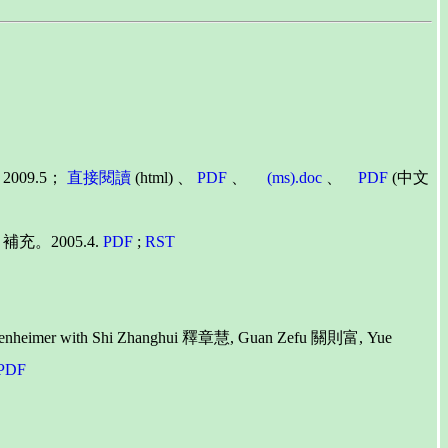
 2009.5；
直接閱讀
(html) 、
PDF
、
(ms).doc
、
PDF
(中文
充。2005.4.
PDF
;
RST
ingenheimer with Shi Zhanghui 釋章慧, Guan Zefu 關則富, Yue
PDF