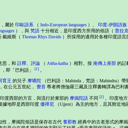
言，屬於
印歐語系
（
Indo-European languages
）、
印度-伊朗語族
anguages
），與
梵語
十分相近，是印度西方所用的俗語（
普拉
·戴維斯（
Thomas Rhys Davids
）所採用的適用於各種印度語言
的意思，和
註釋、評論
（
Attha-katha
）相對。按
南傳上座部
的記
[1]
）語」，即「巴利語」
。
阿育王
的兒子
摩哂陀
（巴利語：Mahinda，梵語：Mahind
，在公元五世紀，
覺音
尊者將僧伽羅三藏及注釋書轉譯為巴利
[2]
古印度西部的方言，與流行於東部的
摩揭陀語
不同
。印度地方
其根據地即是西部印度
優禪尼
（Ujjeni）為主的地方，且其附
似性，摩揭陀俗語是保存在古代
耆那教
經典中的古老形式的摩揭
格中至少在很多押韻的地方顯示了結尾-o而非東部俗語的-e。