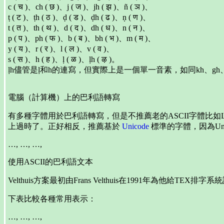
c ( च )、ch ( छ )、j ( ज )、jh ( झ )、ñ ( ञ )、
ṭ ( ट )、ṭh ( ठ )、ḍ ( ड )、ḍh ( ढ )、ṇ ( ण )、
t ( त )、th ( थ )、d ( द )、dh ( ध )、n ( न )、
p ( प )、ph ( फ )、b ( ब )、bh ( भ )、m ( म )、
y ( य )、r ( र )、l ( ल )、v ( व )、
s ( स )、h ( ह )、ḷ ( ळ )、ḷh ( ऴ )。
ḷh儘管是ḷ和h的連寫，但實際上是一個單一音素，如同kh、gh、c
電腦（計算機）上的巴利語轉寫
有多種字體用於巴利語轉寫，但是不推薦老的ASCII字體比如Leedsbit PaliTr
上過時了。正好相反，推薦基於
Unicode
標準的字體，因為Un
…, …, …,
使用ASCII的巴利語文本
Velthuis方案最初由Frans Velthuis在1991年為
下表比較各種常用表示：
…, …, …,