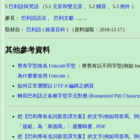
5
巴利語與梵語
（5.1
元音和雙元音
、5.2
輔音
、5.3
例外
）
參見：
巴利語語法
、
巴利文獻
…, …
取材自：
巴利語
(
維基百科
) （資料擷取：2018-12-17）
其他參考資料
舊有字型換為 Unicode字型
：將舊有以不同字型(例如 foreig
為什麼要改用 Unicode
）
如何正常瀏覽以 UTF-8 編碼之網頁
轉寫巴利語之各種字型字元對應 (Romanized Pāḷi Character 
把【巴利專有名詞新音譯方案】的文字(例如苟答馬、阿拉漢
「規範」為「果德瑪」〉迴響輯要
,
PDF
把【巴利專有名詞新音譯方案】的文字(例如苟答馬、阿拉漢、