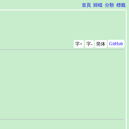
首頁
歸檔
分類
標籤
GitHub
字+
字-
简体