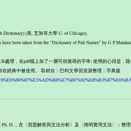
glish Dictionary) (美, 芝加哥大學 U. of Chicago).
es have been taken from the "Dictionary of Pali Names" by G P Malalas
75, 簡單的OCR處理，在pdf檔上加了一層可供搜尋的字串; 使用
何在經典中被使用。 取材自：巴利文學習資源整理：字典篇
E5%88%A9%E6%96%87%E5%AD%B8%E7%BF%92%E8%B3%87%E6%
a, M. A, Ph. D.，含〈習題解答與文法分析〉及〈簡明實用文法〉；整理者