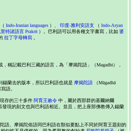
（
Indo-Iranian languages
）、
印度-雅利安語支
（
Indo-Aryan
克里特諸語言
Prakrit
）。巴利語可以用各種文字書寫，比如
婆
的
拉丁字母轉寫
。
載，稱記載巴利三藏的語言，為「摩揭陀語」（Magadhi），
ra）帶到錫蘭去的版本，所以巴利語也就是
摩揭陀語
（Māgadhā
書寫語。
現存的三十多件
阿育王敕令
中，屬於西部群的基爾納爾
近地區發現的刻文也與巴利語相近。並且，把上座部佛教傳入錫蘭
陀語。摩揭陀俗語同巴利語在類似要點上不同於阿育王題刻的
這種相似性不是偶然的，因為耆那教的創始者
尼乾陀若提子
（被