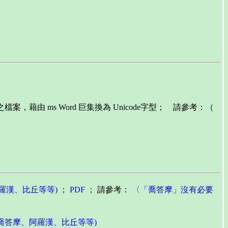
寫巴利語之檔案，藉由 ms Word 巨集換為 Unicode字型； 請參考：（
阿羅漢、比丘等等)
；
PDF
； 請參考：
〈「喬答摩」沒有必要
名(喬答摩、阿羅漢、比丘等等)