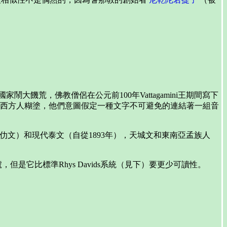
於國家鬧大饑荒，佛教僧侶在公元前100年Vattagamini王期間寫下
西方人糊塗，他們意圖假定一種文字不可避免的連結著一組音
仂文）和現代泰文（自從1893年），天城文和東南亞孟族人
，但是它比標準Rhys Davids系統（見下）要更少可讀性。