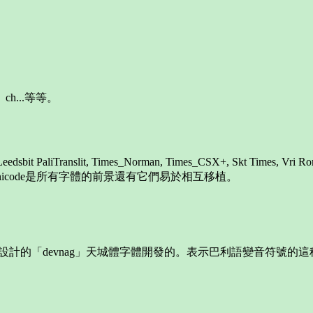
h...等等。
anslit, Times_Norman, Times_CSX+, Skt Times, Vr
icode是所有字體的前景還有它們易於相互移植。
他給TEX排字系統設計的「devnag」天城體字體開發的。表示巴利語變音