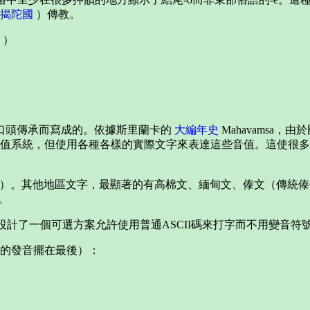
揭陀國
）傳教。
）
口頭傳承而寫成的。依據斯里蘭卡的
大編年史
Mahavamsa，由
值系統，但使用各種各樣的實際文字來表達這些音值。這使很多
羅文）。其他地區文字，最顯著的有高棉文、緬甸文、傣文（傳統傣
。
uis設計了一個可選方案允許使用普通ASCII碼來打字而不用變音符號
的發音擺在最後）：