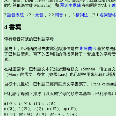
教徒尊稱為大雄 Mahāvīra） 和
釋迦牟尼佛
在相同的地域（
摩
2
語音系統
（2.1
元音
、2.2
輔音
）、3
構詞法
（3.1
名詞變格
4 書寫
帶有變音符號的巴利語字母
歷史上，巴利語的最先書寫記錄據信是在
斯里蘭卡
基於早先
了巴利語聖典。寫下的巴利語的傳播保持了一套通用的字母音
素。
在斯里蘭卡，巴利語文本記錄於新哈勒文（Sinhala，僧伽
（Mon）的孟文、寮文（寮國Laos）也已經被用來記錄巴利語
自從十九世紀，巴利語已經用羅馬文字書寫了。Frans Velth
巴利語字母如下排序（以天城字母的順序為基準，巴利語專用
a ( अ )、ā ( आ )、i ( इ )、ī ( ई )、
u ( उ )、ū ( ऊ )、e ( ए )、o ( ओ )、-ṃ ( अं )、
k ( क )、kh ( ख )、g ( ग )、gh ( घ )、ṅ ( ङ )、