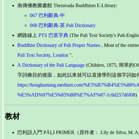
南傳佛教圖書館 Theravada Buddhism E-Library:
067 巴利辭典-中
068 巴利辭典-英 Pali Dictionary
網路線上
PTS 巴英字典
(The Pali Text Society's Pali-En
Buddhist Dictionary of Pali Proper Names
, Most of the entri
Pali Text Society, London
".
A Dictionary of the Pali Language
(Childers, 18
字詞條目的後面，如此以來就可以直接學到這個字詞如
https://honghantang.medium.com/%E5%B7%B4%
%E5%AD%97%E5%85%B8%E7%AF%87-1c6d257d6f08
)
教材
巴利語入門 PĀḶI PRIMER（原作者： Lily de Silv