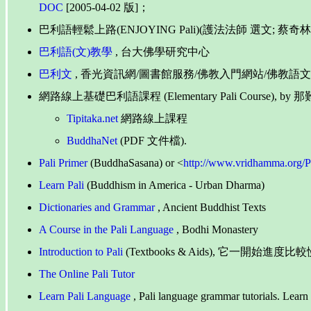
DOC
[2005-04-02 版]；
巴利語輕鬆上路(ENJOYING Pali)(護法法師 選文; 蔡奇
巴利語(文)教學
, 台大佛學研究中心
巴利文
, 香光資訊網/圖書館服務/佛教入門網站/佛教語文
網路線上基礎巴利語課程 (Elementary Pali Course), by 那難陀
Tipitaka.net
網路線上課程
BuddhaNet
(PDF 文件檔).
Pali Primer
(BuddhaSasana) or <
http://www.vridhamma.org/P
Learn Pali
(Buddhism in America - Urban Dharma)
Dictionaries and Grammar
, Ancient Buddhist Texts
A Course in the Pali Language
, Bodhi Monastery
Introduction to Pali
(Textbooks & Aids), 
The Online Pali Tutor
Learn Pali Language
, Pali language grammar tutorials. Learn 