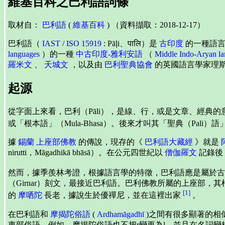
維基百科之巴利語詞條
取材自：
巴利語
(
維基百科
) （資料擷取：2018-12-17）
巴利語（
IAST
/
ISO 15919
: Pāḷi、पालि）是
古印度
的一種語
languages
）的一種
中古印度-雅利安語
（
Middle Indo-Aryan l
羅米文
、
天城文
，以及由
巴利聖典協會
的英國語言學家理斯
起源
從字面上來看，巴利（Pāli），是線、行，或是文章、經典
或「根本語」（Mula-Bhasa）。後來才叫其「聖典（Pali
據
錫蘭
上座部佛教
的傳說，現存的《
巴利語大藏經
》就是
nirutti，Māgadhikā bhāsā）。在公元四世紀以
僧伽羅文
記錄後
然而，據季羨林考證，根據語言學的特徵，巴利語應是屬於
（Girnar）刻文，最接近巴利語。巴利佛教所屬的上座部，
[1]
的
摩哂陀
長老，據說生於優禪尼，並在這裡出家
。
在巴利語和
摩揭陀俗語
(
Ardhamāgadhī
)之間有很多顯著的相
東部俗語。例如，摩揭陀俗語也不把r變更為l，並且在名詞變