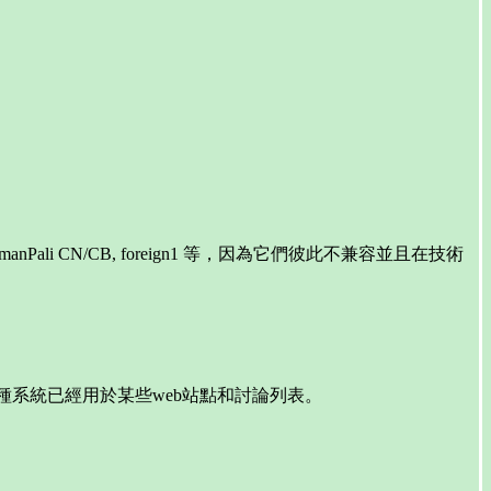
i RomanPali CN/CB, foreign1 等，因為它們彼此不兼容並且在技術
符號的這種系統已經用於某些web站點和討論列表。