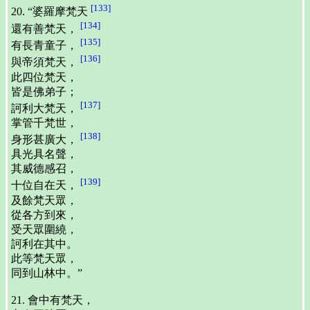
[133]
20. “婆羅摩梵天
[134]
還有善梵天，
[135]
有長青童子，
[136]
與帝須梵天，
此四位梵天，
皆是佛弟子；
[137]
訶利大梵天，
掌管千梵世，
[138]
身形甚廣大，
具光具名聲，
其威德感召，
[139]
十位自在天，
及餘梵天眾，
從各方到來，
受天眾圍繞，
訶利在其中。
此等梵天眾，
同到山林中。”
21. 會中有梵天，