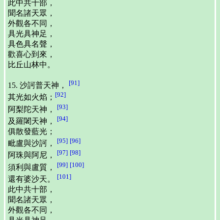
此中共十部，
聞名諸天眾，
外觀各不同，
具光具神足，
具色具名聲，
歡喜心到來，
比丘山林中。
[91]
15. 沙訶普天神，
[92]
其光如火焰；
[93]
阿梨陀天神，
[94]
及羅闍天神，
俱散發藍光；
[95]
[96]
毗盧與沙訶，
[97]
[98]
阿珠與阿尼，
[99]
[100]
須利與盧質，
[101]
還有婆沙天。
此中共十部，
聞名諸天眾，
外觀各不同，