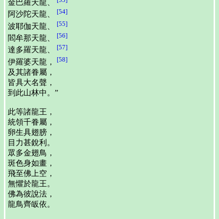
金巴羅天龍、
[54]
阿沙陀天龍、
[55]
波耶伽天龍、
[56]
閻牟那天龍、
[57]
達多羅天龍、
[58]
伊羅婆天龍，
及其諸眷屬，
皆具大名聲，
到此山林中。”
此等諸龍王，
統領千眷屬，
卵生具翅膀，
目力甚銳利。
眾多金翅鳥，
斑色身如畫，
飛至佛上空，
無懼於龍王。
佛為彼說法，
龍鳥齊皈依。