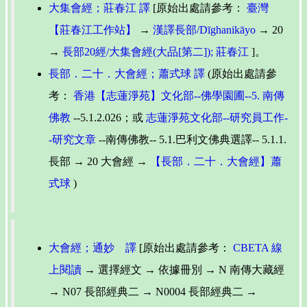
大集會經；莊春江 譯
[原始出處請參考：
臺灣
【莊春江工作站】
→
漢譯長部/Dīghanikāyo
→ 20
→
長部20經/大集會經(大品[第二]); 莊春江
]。
長部．二十．大會經；蕭式球 譯
(原始出處請參
考：
香港【志蓮淨苑】文化部--佛學園圃--5. 南傳
佛教
--5.1.2.026；或
志蓮淨苑文化部--研究員工作-
-研究文章
--南傳佛教-- 5.1.巴利文佛典選譯-- 5.1.1.
長部 → 20 大會經 →
【長部．二十．大會經】蕭
式球
)
大會經；通妙 譯
[原始出處請參考：
CBETA 線
上閱讀
→ 選擇經文 → 依據冊別 → N 南傳大藏經
→ N07 長部經典二 → N0004 長部經典二 →