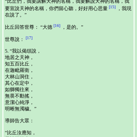
“比丘們，我要講解天神的名稱，我要解說天神的名稱，我
[15]
要宣說天神的名稱，你們留心聽，好好用心思量
，我現
在說了。”
[16]
比丘回答世尊： “大德
，是的。”
[17]
世尊說：
5. “我以偈頌說，
地居之天神，
知五百比丘，
在迦毗羅衛，
大林山洞住，
其心在定中，
如獅獨往來，
無畏不動搖，
意潔心純淨，
明晰無濁穢。”
導師告大眾：
“比丘汝應知，