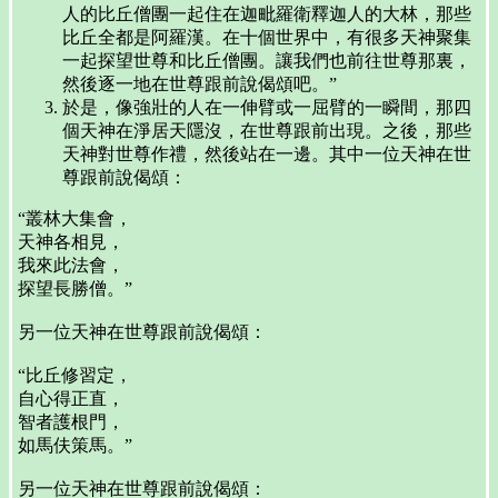
人的比丘僧團一起住在迦毗羅衛釋迦人的大林，那些
比丘全都是阿羅漢。在十個世界中，有很多天神聚集
一起探望世尊和比丘僧團。讓我們也前往世尊那裏，
然後逐一地在世尊跟前說偈頌吧。”
於是，像強壯的人在一伸臂或一屈臂的一瞬間，那四
個天神在淨居天隱沒，在世尊跟前出現。之後，那些
天神對世尊作禮，然後站在一邊。其中一位天神在世
尊跟前說偈頌：
“叢林大集會，
天神各相見，
我來此法會，
探望長勝僧。”
另一位天神在世尊跟前說偈頌：
“比丘修習定，
自心得正直，
智者護根門，
如馬伕策馬。”
另一位天神在世尊跟前說偈頌：