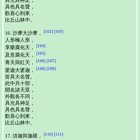
具光具神足，
具色具名聲，
歡喜心到來，
比丘山林中。
[102]
[103]
16. 沙摩大沙摩，
人形極人形，
[104]
享樂腐化天，
[105]
及意腐化天，
[106]
[107]
青天與紅天，
[108]
[109]
婆迦大婆迦，
皆具大名聲。
此中共十部，
聞名諸天眾，
外觀各不同，
具光具神足，
具色具名聲，
歡喜心到來，
比丘山林中。
[110]
[111]
17. 須迦與迦羅，