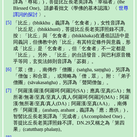
譯為「尊祐」)，菩提比丘長老英譯為「幸福者」(the
Blessed One)。請參看拙文《學佛的基本認識》〈
世尊
譯詞的探討
〉。
[5]
「比丘」(bhikkhu，義譯為「乞食者」)，女性音譯為
「比丘尼」(bhikkhunī)，菩提比丘長老英譯照錄不譯。
按：「比丘」與「乞食者」(bhikkhaka)在通俗話語中是
同義詞，但佛教中的「比丘」有其特定條件與意義，形
成「比丘」是「乞食者」，但「乞食者」不一定都是
「比丘」。另外，「比丘」的台語發音，與巴利原音幾
乎等同，玄奘法師則音譯為「苾芻」。
[6]
「眾；僧」，南傳作「僧團」(saṅgha, saṃgha)，另譯為
「僧伽；和合眾」，或簡略為「僧，眾」。附：「弟子
僧團」(sāvakasaṅgha)，另譯為「聲聞僧伽」。
[7]
「阿羅漢/羅漢/阿羅呵/阿羅訶(SA)；應真/至真(GA)；無
所著/無著/至真/至真人/真人/阿羅呵/阿羅訶(MA)；阿羅
漢/無所著/至真/真人(DA)；阿羅漢/至真(AA)」，南傳
作「阿羅漢」(arahaṃ, arahant，義譯為「應；應供」)，
智髻比丘長老英譯為「完成者」(Accomplished One)，
菩提比丘長老英譯照錄不譯。DN.29又稱之為「第四
果」(catutthaṃ phalaṃ)。