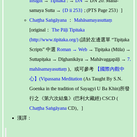
Insight
→
Tipitaka
: →
DN
→ DN 20: Maha-
samaya Sutta →
{D ii 253}
; (PTS Page 253）]
Chaṭṭha Saṅgāyana
：
Mahāsamayasuttaṃ
[original：
The Pāḷi Tipitaka
(http://www.tipitaka.org/)
(請於左邊選單 “Tipiṭaka
Scripts” 中選
Roman → Web
→ Tipiṭaka (Mūla) →
Suttapiṭaka → Dīghanikāya → Mahāvaggapāḷi →
7.
mahāsamayasuttaṃ
)。或可參考
【國際內觀中
心】(Vipassana Meditation
(As Taught By S.N.
Goenka in the tradition of Sayagyi U Ba Khin)所發
行之《第六次結集》(巴利大藏經) CSCD (
Chaṭṭha Saṅgāyana
CD)。]
漢譯：