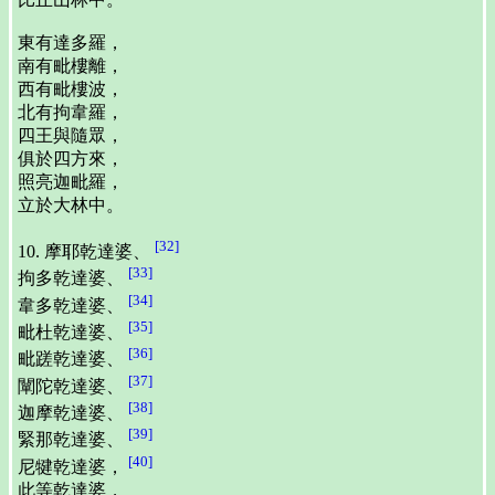
東有達多羅，
南有毗樓離，
西有毗樓波，
北有拘韋羅，
四王與隨眾，
俱於四方來，
照亮迦毗羅，
立於大林中。
[32]
10. 摩耶乾達婆、
[33]
拘多乾達婆、
[34]
韋多乾達婆、
[35]
毗杜乾達婆、
[36]
毗蹉乾達婆、
[37]
闡陀乾達婆、
[38]
迦摩乾達婆、
[39]
緊那乾達婆、
[40]
尼犍乾達婆，
此等乾達婆，