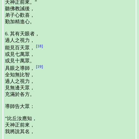
天神正前來。”
聽佛教誡後，
弟子心歡喜，
勤加精進心。
6. 其有天眼者，
過人之視力，
[18]
能見百天眾，
或見七萬眾，
或見十萬眾。
[19]
具眼之導師，
全知無比智，
過人之視力，
見無邊天眾，
充滿於各方。
導師告大眾：
“比丘汝應知，
天神正前來，
我將說其名，