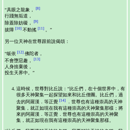
[8]
“具眼之龍象，
行踐無垢道，
[9]
除蓋除妨礙，
[10]
[11]
拔障
不動搖
。”
另一位天神在世尊跟前說偈頌：
[12]
“皈依
佛陀者，
[13]
不會墮惡趣，
人身捨棄後，
投生天界中。”
這時候，世尊對比丘說：“比丘們，在十個世界中，有
很多天神聚集一起探望如來和比丘僧團。比丘們，過
[14]
去的阿羅漢．等正覺
．世尊也有這種崇高的天神
聚集，就正如現在我有這種崇高的天神聚集那樣；將
來的阿羅漢．等正覺．世尊也有這種崇高的天神聚
集，就正如現在我有這種崇高的天神聚集那樣。