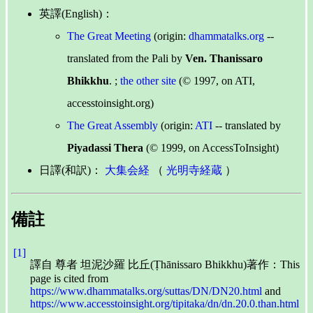
英譯(English)：
The Great Meeting
(origin:
dhammatalks.org
--
translated from the Pali by
Ven. Thanissaro
Bhikkhu
. ;
the other site
(© 1997, on ATI,
accesstoinsight.org)
The Great Assembly
(origin:
ATI
-- translated by
Piyadassi Thera
(© 1999, on AccessToInsight)
日譯(和訳)：
大集会経
（
光明寺経蔵
）
備註
[1]
譯自 尊者 坦泥沙羅 比丘(Ṭhānissaro Bhikkhu)著作：This
page is cited from
https://www.dhammatalks.org/suttas/DN/DN20.html
and
https://www.accesstoinsight.org/tipitaka/dn/dn.20.0.than.html