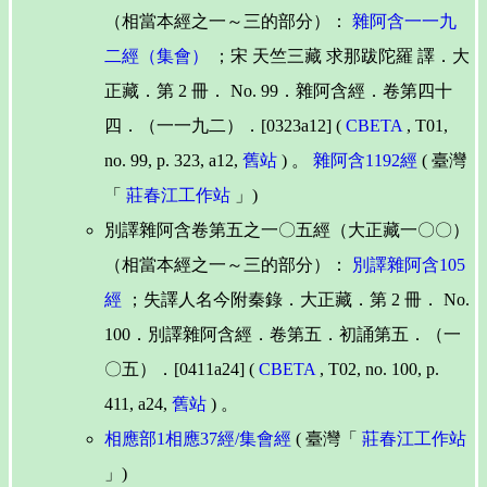
（相當本經之一～三的部分）：
雜阿含一一九
二經（集會）
；宋 天竺三藏 求那跋陀羅 譯．大
正藏．第 2 冊． No. 99．雜阿含經．卷第四十
四．（一一九二）．[0323a12] (
CBETA
, T01,
no. 99, p. 323, a12,
舊站
) 。
雜阿含1192經
( 臺灣
「
莊春江工作站
」)
別譯雜阿含卷第五之一〇五經（大正藏一〇〇）
（相當本經之一～三的部分）：
別譯雜阿含105
經
；失譯人名今附秦錄．大正藏．第 2 冊． No.
100．別譯雜阿含經．卷第五．初誦第五．（一
〇五）．[0411a24] (
CBETA
, T02, no. 100, p.
411, a24,
舊站
) 。
相應部1相應37經/集會經
( 臺灣「
莊春江工作站
」)