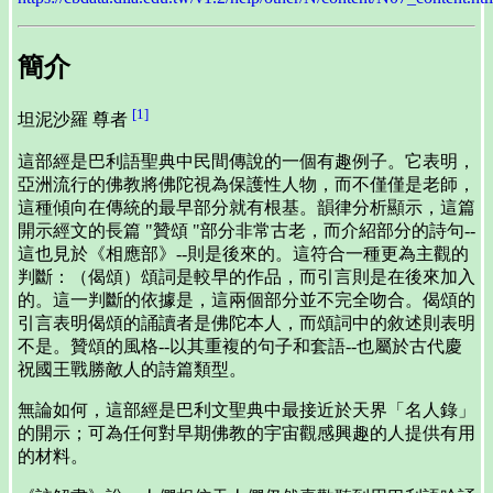
簡介
[1]
坦泥沙羅 尊者
這部經是巴利語聖典中民間傳說的一個有趣例子。它表明，
亞洲流行的佛教將佛陀視為保護性人物，而不僅僅是老師，
這種傾向在傳統的最早部分就有根基。韻律分析顯示，這篇
開示經文的長篇 "贊頌 "部分非常古老，而介紹部分的詩句--
這也見於《相應部》--則是後來的。這符合一種更為主觀的
判斷：（偈頌）頌詞是較早的作品，而引言則是在後來加入
的。這一判斷的依據是，這兩個部分並不完全吻合。偈頌的
引言表明偈頌的誦讀者是佛陀本人，而頌詞中的敘述則表明
不是。贊頌的風格--以其重複的句子和套語--也屬於古代慶
祝國王戰勝敵人的詩篇類型。
無論如何，這部經是巴利文聖典中最接近於天界「名人錄」
的開示；可為任何對早期佛教的宇宙觀感興趣的人提供有用
的材料。