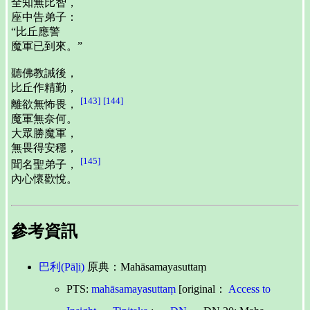
全知無比智，
座中告弟子：
“比丘應警
魔軍已到來。”
聽佛教誡後，
比丘作精勤，
[143]
[144]
離欲無怖畏，
魔軍無奈何。
大眾勝魔軍，
無畏得安穩，
[145]
聞名聖弟子，
內心懷歡悅。
參考資訊
巴利(Pāḷi)
原典：Mahāsamayasuttaṃ
PTS:
mahāsamayasuttaṃ
[original：
Access to