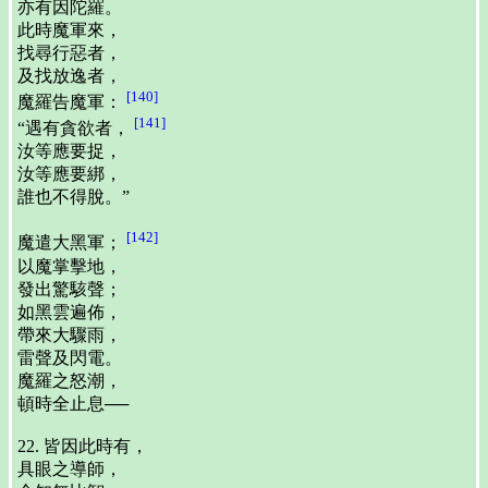
亦有因陀羅。
此時魔軍來，
找尋行惡者，
及找放逸者，
[140]
魔羅告魔軍：
[141]
“遇有貪欲者，
汝等應要捉，
汝等應要綁，
誰也不得脫。”
[142]
魔遣大黑軍；
以魔掌擊地，
發出驚駭聲；
如黑雲遍佈，
帶來大驟雨，
雷聲及閃電。
魔羅之怒潮，
頓時全止息──
22. 皆因此時有，
具眼之導師，