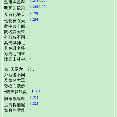
[124]
[125]
藍毗與藍摩，
[126]
[127]
明亮與欲染，
[128]
及有化樂天，
[129]
他化自在天。
此中共十部，
聞名諸天眾，
外觀各不同，
具光具神足，
具色具名聲，
歡喜心到來，
比丘山林中。”
19. 天眾六十部，
外觀各不同，
及餘諸大眾，
敬心而讚佛：
[130]
“我等見龍象，
[131]
離家無障礙，
[132]
度流得無漏，
如月無雲蔽。”