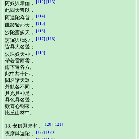
[112]
[113]
阿奴與韋伽，
此四天皆以，
[114]
阿達陀為首；
[115]
毗蹉緊那天，
[116]
沙陀蜜多天，
[117]
[118]
訶羅與彌沙，
皆具大名聲；
[119]
波珠奴天神，
帶著雷雨雲，
雨下遍各方。
此中共十部，
聞名諸天眾，
外觀各不同，
具光具神足，
具色具名聲，
歡喜心到來，
比丘山林中。
[120]
[121]
18. 安穩與兜率，
[122]
[123]
夜摩與迦陀，