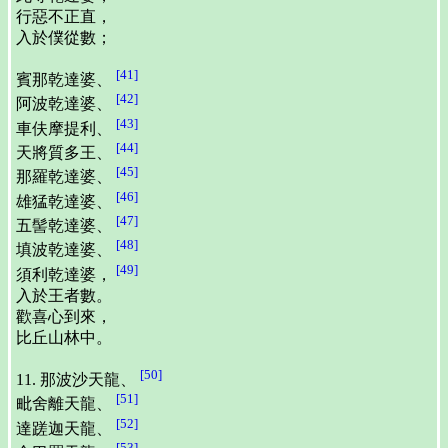
行惡不正直，
入於僕從數；
[41]
賓那乾達婆、
[42]
阿波乾達婆、
[43]
車伕摩提利、
[44]
天將質多王、
[45]
那羅乾達婆、
[46]
雄猛乾達婆、
[47]
五髻乾達婆、
[48]
填波乾達婆、
[49]
須利乾達婆，
入於王者數。
歡喜心到來，
比丘山林中。
[50]
11. 那波沙天龍、
[51]
毗舍離天龍、
[52]
達蹉迦天龍、
[53]