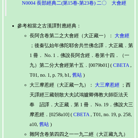
N0004 長部經典二(第15卷-第23卷)
二〇 大會經
參考相當之古漢譯對應經典：
長阿含卷第二之大會經（大正藏一）：
大會經
；後秦弘始年佛陀耶舍共竺佛念譯．大正藏．第
1 冊． No. 1．佛說長阿含經．卷第十四．（一
九）第二分大會經第十五．[0079b01] (
CBETA
,
T01, no. 1, p. 79, b1,
舊站
)
大三摩惹經（大正藏一九）：
大三摩惹經
；西
天譯經三藏朝散大夫試鴻臚卿傳教大師臣法天
奉 詔譯．大正藏．第 1 冊． No. 19．佛說大三
摩惹經．[0258a10] (
CBETA
, T01, no. 19, p. 258,
a10,
舊站
)
雜阿含卷第四四之一一九二經（大正藏九九）