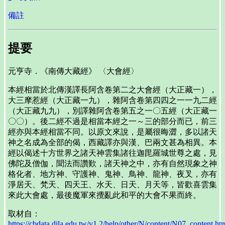
備註
提要
元亨寺．《南傳大藏經》 〈大會經〉
本經相當於北傳漢譯長阿含卷第二之大會經（大正藏一），
大三摩惹經（大正藏一九），雜阿含卷第四四之一一九二經
（大正藏九九），別譯雜阿含卷第五之一〇五經（大正藏一
〇〇）。後二經不過是相當本經之一～三的部分而已，前三
經亦與本經相當不同。以原文來說，是屬很晦澀，多以諸天
神之名成為全部的偈，西藏譯亦與漢、巴兩文甚為相異。本
經以偈述十方世界之諸天神雲集諸往迦毘羅城世尊之處，見
佛陀及僧伽，聞法而讚歎，諸天神之中，亦有自然現象之神
格化者、地方神、守護神、鬼神、鳥神、龍神、夜叉，亦有
淨居天、梵天、四天王、水天、日天、月天等，皆歡喜雲集
來此大會處，最後魔軍來攪亂此和平的大會不果而終。
取材自：
https://cbdata.dila.edu.tw/v1.2/help/other/N/content/N07_content.ht