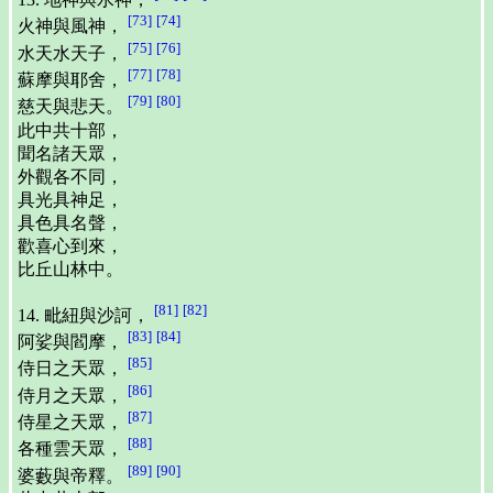
[73]
[74]
火神與風神，
[75]
[76]
水天水天子，
[77]
[78]
蘇摩與耶舍，
[79]
[80]
慈天與悲天。
此中共十部，
聞名諸天眾，
外觀各不同，
具光具神足，
具色具名聲，
歡喜心到來，
比丘山林中。
[81]
[82]
14. 毗紐與沙訶，
[83]
[84]
阿娑與閻摩，
[85]
侍日之天眾，
[86]
侍月之天眾，
[87]
侍星之天眾，
[88]
各種雲天眾，
[89]
[90]
婆藪與帝釋。