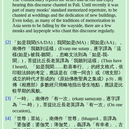
hearing this discourse chanted in Pali. Until recently it was
part of many monks’ standard memorized repertoire, to be
chanted at weddings and the dedication of new buildings.
Even today, as many of the traditions of memorization in
Asia seem to be falling by the wayside, there are a few
monks and laypeople who chant this discourse regularly.
[2]
「如是我聞(SA/DA)；我聞如是(MA)；聞如是(AA)」，
南傳作「我聽到這樣」(Evaṃ me sutaṃ，逐字譯為「這
樣(如是)-被我-聽聞」，忽略文法則為「如是-我-
聞」)，菩提比丘長老英譯為「我聽到這樣」(Thus have
I heard)。「如是我聞……歡喜奉行。」的經文格式，依
印順法師的考定，應該是在《增一阿含》或《增支部》
成立的時代才形成的(《原始佛教聖典之集成》p.9)，南
傳《相應部》多數經只簡略地指出發生地點，應該是比
較早期的風貌。
[3]
「一時」，南傳作「有一次」(ekaṃ samayaṃ，逐字譯
為「一-時」)，菩提比丘長老英譯為「有一次」(On one
occasion)。
[4]
「世尊；眾祐」，南傳作「世尊」(bhagavā，音譯為
「婆伽婆；婆伽梵；薄伽梵」，義譯為「有幸者」，古