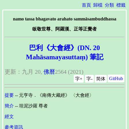
首頁
歸檔
分類
標籤
namo tassa bhagavato arahato sammāsambuddhassa
皈敬世尊、阿羅漢、正等正覺者
巴利《大會經》(DN. 20
Mahāsamayasuttaṃ) 筆記
更新：九月 20,
佛曆
2564 (2021)
GitHub
字+
字-
简体
提要
-- 元亨寺．《南傳大藏經》 〈大會經〉
簡介
-- 坦泥沙羅 尊者
經文
參考資訊