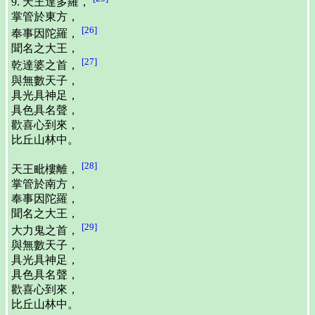
9. 天王達多羅，
掌管於東方，
[26]
奉事因陀羅，
聞名之大王，
[27]
乾達婆之首，
與無數天子，
具光具神足，
具色具名聲，
歡喜心到來，
比丘山林中。
[28]
天王毗樓離，
掌管於南方，
奉事因陀羅，
聞名之大王，
[29]
大力鬼之首，
與無數天子，
具光具神足，
具色具名聲，
歡喜心到來，
比丘山林中。