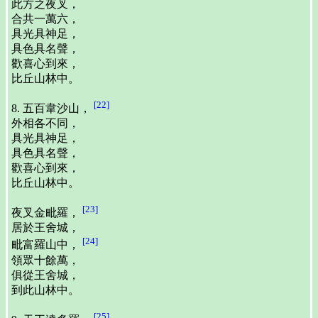
此方之夜叉，
合共一萬六，
具光具神足，
具色具名聲，
歡喜心到來，
比丘山林中。
[22]
8. 五百韋沙山，
外相各不同，
具光具神足，
具色具名聲，
歡喜心到來，
比丘山林中。
[23]
夜叉金毗羅，
居於王舍城，
[24]
毗富羅山中，
領眾十餘萬，
俱從王舍城，
到此山林中。
[25]