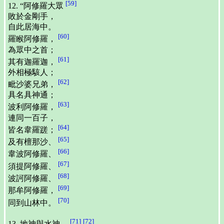
[59]
12. “阿修羅大眾
敗於金剛手，
自此居海中。
[60]
羅睺阿修羅，
為眾中之首；
[61]
其有迦羅迦，
外相極駭人；
[62]
毗沙婆兄弟，
具名具神通；
[63]
波利阿修羅，
連同一百子，
[64]
皆名韋羅蹉；
[65]
及有檀那沙、
[66]
韋波阿修羅、
[67]
須提阿修羅、
[68]
波訶阿修羅、
[69]
那牟阿修羅，
[70]
同到山林中。
[71]
[72]
13. 地神與水神，