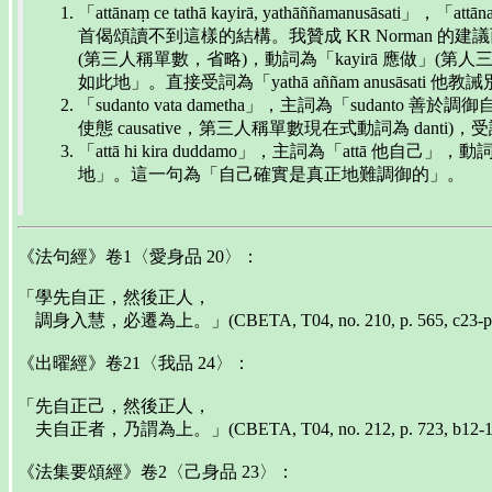
「attānaṃ ce tathā kayirā, yathāññamanusāsati
首偈頌讀不到這樣的結構。我贊成 KR Norman 的建議而將
(第三人稱單數，省略)，動詞為「kayirā 應做」(第人三稱複
如此地」。直接受詞為「yathā aññam anusās
「sudanto vata dametha」，主詞為「suda
使態 causative，第三人稱單數現在式動詞為 dan
「attā hi kira duddamo」，主詞為「attā 
地」。這一句為「自己確實是真正地難調御的」。
《法句經》卷1〈愛身品 20〉：
「學先自正，然後正人，
調身入慧，必遷為上。」(CBETA, T04, no. 210, p. 565, c23-p. 
《出曜經》卷21〈我品 24〉：
「先自正己，然後正人，
夫自正者，乃謂為上。」(CBETA, T04, no. 212, p. 723, b12-
《法集要頌經》卷2〈己身品 23〉：