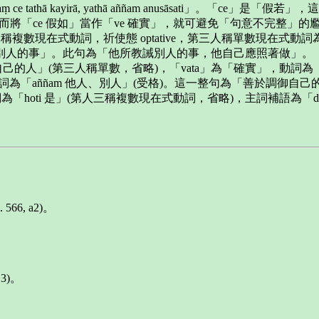
」，「attānaṃ ce tathā kayirā, yathā aññam anusāsati」。「c
「ce 假如」當作「ve 確實」，就可避免「句意不完整」的尷尬。前一段為「
數現在式動詞，祈使態 optative，第三人稱單數現在式動詞為 karoti
ati 他教誡別人的事」。此句為「他所教誡別人的事，他自己應照著做」。
nto 善於調御自己的人」(第三人稱單數，省略)，「vata」為「確實」，
ti)，受詞為「aññam 他人、別人」(受格)。這一整句為「善於調
他自己」，動詞為「hoti 是」(第人三稱複數現在式動詞，省略)，主詞補語為
566, a2)。
13)。