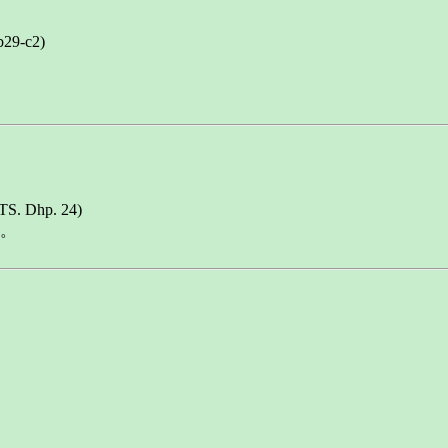
9-c2)
. Dhp. 24)
。