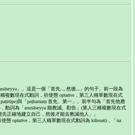
; atha aññam anusāseyya」。這是一個「首先..., 然後...」的句子。前一段為
建立」(第人三稱複數現在式動詞，祈使態 optative，第三人稱單數現在式
paṭirūpe)與「paṭhamaṃ 首先、第一」。前半句為「首先他應
略)，動詞為「anusāseyya 能教誡、勸告」(第人三稱複數現在式
整句為「他應先正確地建立自己，然後才能去教誡他人」。
使態 optative，第三人稱單數現在式動詞為 kilissati)，「na