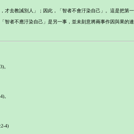
，才去教誡別人」；因此，「智者不會汙染自己」。這是把第一
「智者不應汙染自己」是另一事，並未刻意將兩事作因與果的連
23)。
24)。
2-4)