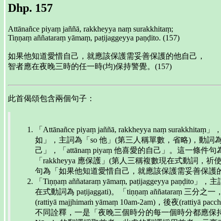
Dhp. 157
Attānañce piyaṃ jaññā, rakkheyya naṃ surakkhitaṃ;
Tiṇṇaṃ aññataraṃ yāmaṃ, paṭijaggeyya paṇḍito. (157)
如果他知道愛惜自己，就應該保護需妥善保護的他自己，
智者應在夜晚三時的任一時(均)保持警覺。(157)
此首偈頌包含兩個句子：
「Attānañce piyaṃ jaññā, rakkheyya naṃ surakk
如」，主詞為「so 他」(第三人稱單數，省略)，動詞為「ja
己」，「attānaṃ piyaṃ 他喜愛的自己」。這一條件句
「rakkheyya 應保護」(第人三稱複數現在式動詞，祈使態 
句為「如果他知道愛惜自己，就應該保護需妥善保護
「Tiṇṇaṃ aññataraṃ yāmaṃ, paṭijaggeyy
在式動詞為 paṭijaggati)。「tiṇṇaṃ aññatar
(rattiyā majjhimaṁ yāmaṃ 10am-2am)
不同詮釋，一是「夜晚三個時分的每一個時分都應保持