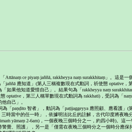
hitaṃ」，「Attānaṃ ce piyaṃ jaññā, rakkheyya naṃ surakk
ññā 應知道」(第人三稱複數現在式動詞，祈使態 optative，第三人
為「如果他知道愛惜自己」。結果句為「rakkheyya naṃ surak
optative，第三人稱單數現在式動詞為 rakkhati)，受詞為「naṃ
的他自己」。
a paṇḍito」，主詞為「paṇḍito 智者」，動詞為「paṭijaggeyya 
aṃ 三分之一，三時當中的任一時」，依據明法比丘的註解，古代印度將夜晚分為三個時分
，後夜(rattiyā pacchimaṁ yāmaṃ 2-6am)，一個夜晚三個時
警覺、照護」，另一是「僅需在夜晚三個時分之一個時分應保持警