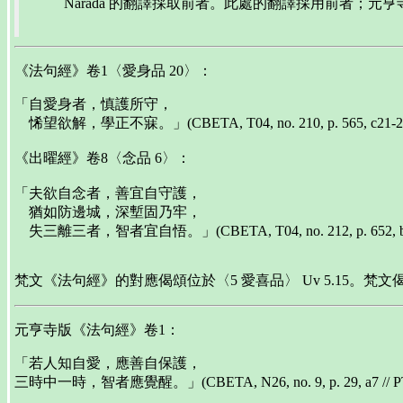
Nārada 的翻譯採取前者。此處的翻譯採用前者；元
《法句經》卷1〈愛身品 20〉：
「自愛身者，慎護所守，
悕望欲解，學正不寐。」(CBETA, T04, no. 210, p. 565, c21-
《出曜經》卷8〈念品 6〉：
「夫欲自念者，善宜自守護，
猶如防邊城，深塹固乃牢，
失三離三者，智者宜自悟。」(CBETA, T04, no. 212, p. 652, b1
梵文《法句經》的對應偈頌位於〈5 愛喜品〉 Uv 5.15。
元亨寺版《法句經》卷1：
「若人知自愛，應善自保護，
三時中一時，智者應覺醒。」(CBETA, N26, no. 9, p. 29, a7 // PTS