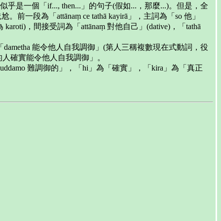
e」是「假若」，這似乎是一個「if..., then...」的句子(假如...，那麼...)。但是，全
attānaṃ ce tathā kayirā」，主詞為「so 他」
)，間接受詞為「attānaṃ 對他自己」(dative)，「tathā
動詞為「dametha 能令他人自我調御」(第人三稱複數現在式動詞，役
御自己的人確實能令他人自我調御」。
「duddamo 難調御的」，「hi」為「確實」，「kira」為「真正