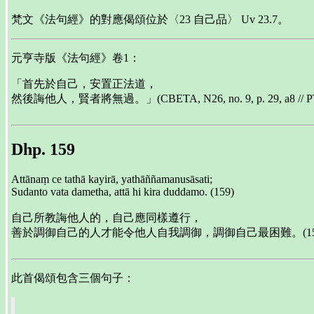
梵文《法句經》的對應偈頌位於〈23 自己品〉 Uv 23.7。
元亨寺版《法句經》卷1：
「首先於自己，安置正法道，
然後誨他人，賢者將無過。」(CBETA, N26, no. 9, p. 29, a8 // PTS
Dhp. 159
Attānaṃ ce tathā kayirā, yathāññamanusāsati;
Sudanto vata dametha, attā hi kira duddamo. (159)
自己所教誨他人的，自己應同樣遵行，
善於調御自己的人才能令他人自我調御，調御自己最困難。(15
此首偈頌包含三個句子：