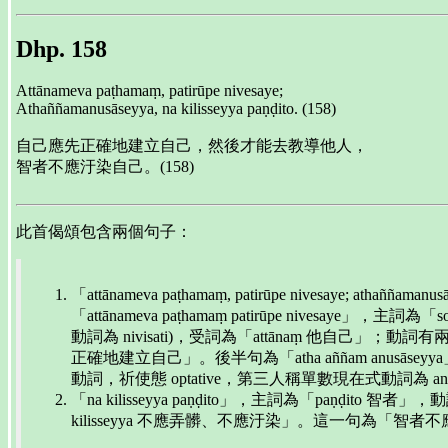
Dhp. 158
Attānameva paṭhamaṃ, patirūpe nivesaye;
Athaññamanusāseyya, na kilisseyya paṇḍito. (158)
自己應先正確地建立自己，然後才能去教導他人，
智者不應汙染自己。(158)
此首偈頌包含兩個句子：
「attānameva paṭhamaṃ, patirūpe nivesaye; athañ
「attānameva paṭhamaṃ patirūpe nive
動詞為 nivisati)，受詞為「attānaṃ 他自己」；動
正確地建立自己」。後半句為「atha aññam anusā
動詞，祈使態 optative，第三人稱單數現在式動詞為 
「na kilisseyya paṇḍito」，主詞為「paṇḍito
kilisseyya 不應弄髒、不應汙染」。這一句為「智者