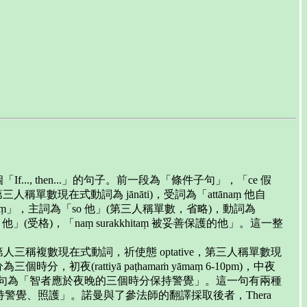
hitaṃ」。這是一個「If..., then...」的句子。前一段為「條件子句」，「ce 假
稱單數現在式動詞為 jānāti)，受詞為「attānaṃ 他自
khitaṃ」，主詞為「so 他」(第三人稱單數，省略)，動詞為
 他」(受格)，「naṃ surakkhitaṃ 被妥善保護的他」。這一整
應照顧、應看護」(第人三稱複數現在式動詞，祈使態 optative，第三人稱單數現
，初夜(rattiyā paṭhamaṁ yāmaṃ 6-10pm)，中夜
分之一，約四小時)。這一句為「智者應於夜晚的三個時分保持警覺」。這一句有兩種
覺、照護」。諾曼與了參法師的翻譯採取後者，Thera