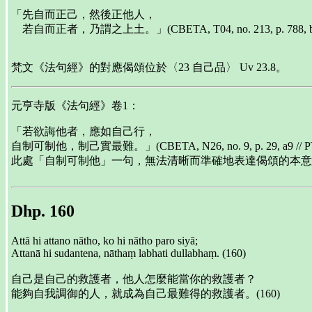
「先自而正己，然後正他人，
若自而正者，乃謂之上土。」(CBETA, T04, no. 213, p. 788, b2
梵文《法句經》的對應偈頌位於〈23 自己品〉 Uv 23.8。
元亨寺版《法句經》卷1：
「若欲誨他者，應如自己行，
自制可制他，制己實最難。」(CBETA, N26, no. 9, p. 29, a9 // PTS
此處「自制可制他」一句，無法清晰而準確地表達偈頌的本意
Dhp. 160
Attā hi attano nātho, ko hi nātho paro siyā;
Attanā hi sudantena, nāthaṃ labhati dullabhaṃ. (160)
自己是自己的救護者，他人怎麼能當你的救護者？
能夠自我調御的人，就成為自己最難得的救護者。(160)