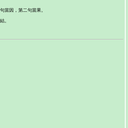
句當因，第二句當果。
結。