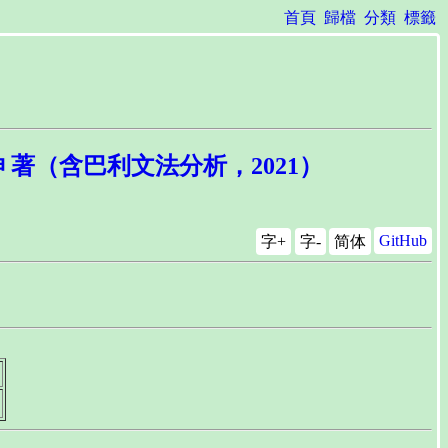
首頁
歸檔
分類
標籤
蘇錦坤 著（含巴利文法分析，2021）
GitHub
字+
字-
简体