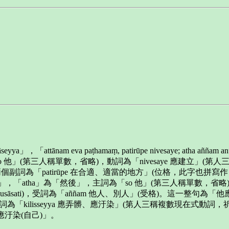
ñamanusāseyya」，「attānam eva paṭhamaṃ, patirūpe nivesaye
saye」，主詞為「so 他」(第三人稱單數，省略)，動詞為「nivesaye 應
詞有兩個副詞為「patirūpe 在合適、適當的地方」(位格，此字也拼寫作 
seyya」，「atha」為「然後」，主詞為「so 他」(第三人稱單數，省
anusāsati)，受詞為「aññam 他人、別人」(受格)。這一
 智者」，動詞為「kilisseyya 應弄髒、應汙染」(第人三稱複數現在式動詞，祈
不應汙染(自己)」。