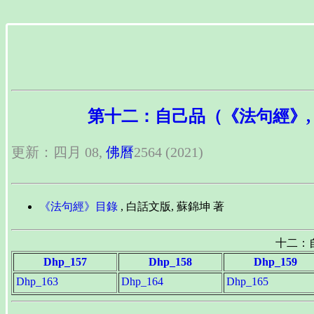
第十二：自己品（《法句經》, Dha
更新：四月 08,
佛曆
2564 (2021)
《法句經》目錄
, 白話文版, 蘇錦坤 著
十二：
Dhp_157
Dhp_158
Dhp_159
Dhp_163
Dhp_164
Dhp_165