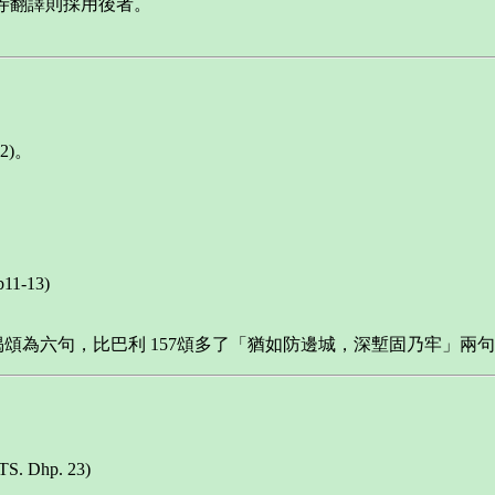
亨寺翻譯則採用後者。
22)。
1-13)
梵文偈頌為六句，比巴利 157頌多了「猶如防邊城，深塹固乃牢」兩
. Dhp. 23)