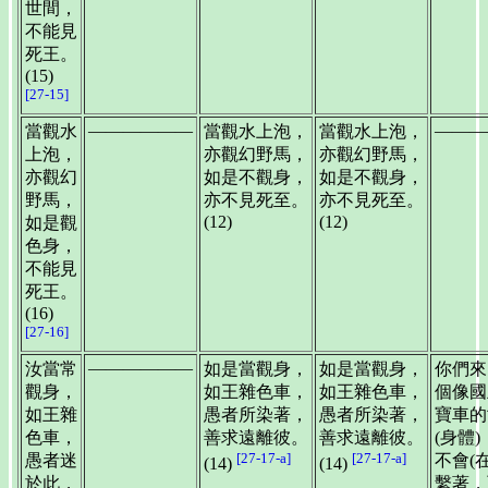
世間，
不能見
死王。
(15)
[27-15]
——————
———
當觀水
當觀水上泡，
當觀水上泡，
上泡，
亦觀幻野馬，
亦觀幻野馬，
亦觀幻
如是不觀身，
如是不觀身，
野馬，
亦不見死至。
亦不見死至。
(12)
(12)
如是觀
色身，
不能見
死王。
(16)
[27-16]
——————
汝當常
如是當觀身，
如是當觀身，
你們來
觀身，
如王雜色車，
如王雜色車，
個像國
如王雜
愚者所染著，
愚者所染著，
寶車的
色車，
善求遠離彼。
善求遠離彼。
(身體
[27-17-a]
[27-17-a]
愚者迷
不會(
(14)
(14)
於此，
繫著，