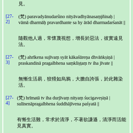
見。
[27-
(梵) paravadyānudarśino nityāvadhyānasaṃjñinaḥ |
2]
vāmā dharmāḥ pravardhante sa hy ārād dharmadarśanāt ||
隨觀他人過，常懷蔑視想，增長於惡法，彼實遠見
法。
[27-
(梵) ahrīkena sujīvaṃ syāt kākaśūreṇa dhvāṅkṣiṇā |
3]
praskandinā pragalbhena saṃkliṣṭaṃ tv iha jīvate ||
無慚生活易，狡猾如烏鴉，大膽自誇張，於此雜染
活。
[27-
(梵) hrīmatā tv iha durjīvaṃ nityaṃ śucigaveṣiṇā |
4]
sulīnenāpragalbhena śuddhājīvena paśyatā ||
有慚生活難，常求於清淨，不著欲謙遜，清淨而活能
見真實。