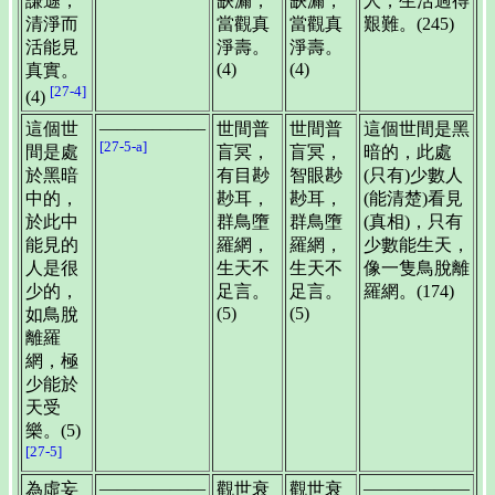
謙遜，
缺漏，
缺漏，
人，生活過得
清淨而
當觀真
當觀真
艱難。(245)
活能見
淨壽。
淨壽。
(4)
(4)
真實。
[27-4]
(4)
——————
這個世
世間普
世間普
這個世間是黑
[27-5-a]
間是處
盲冥，
盲冥，
暗的，此處
於黑暗
有目尠
智眼尠
(只有)少數人
中的，
尠耳，
尠耳，
(能清楚)看見
於此中
群鳥墮
群鳥墮
(真相)，只有
能見的
羅網，
羅網，
少數能生天，
人是很
生天不
生天不
像一隻鳥脫離
少的，
足言。
足言。
羅網。(174)
(5)
(5)
如鳥脫
離羅
網，極
少能於
天受
樂。(5)
[27-5]
——————
——————
為虛妄
觀世衰
觀世衰