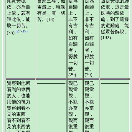
此實安穩
自歸三尊，最
是為
是為
這是安穩的歸
依，亦為最
吉最上，唯獨
自歸
自歸
依處，這是最
上依，若有
有是，度一切
上，
上，
殊勝的歸依
歸此依，能
苦。(18)
非不
非不
處，到了這樣
脫一切苦。
有吉
有吉
的避難處，能
[27-35]
利，
利，
從眾苦解脫。
(35)
(192)
如有
如有
自歸
自歸
者，
者，
得脫
得脫
一切
一切
苦。
苦。
(29)
(29)
——————
——————
覺察到他所
觀已
觀已
看到的東西
觀當
觀當
的人，也能
觀，
觀，
用他的視力
不觀
不觀
覺察到看不
亦當
亦當
見的東西；
觀，
觀，
看不到看不
觀而
觀而
見的東西的
復重
復重