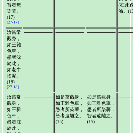
智者無
(在此
染著。
淪。(17
(17)
[27-17]
——————
——————
——————
———
汝當常
觀身，
如王雜
色車，
愚者沈
於此，
如老牛
陷泥。
(18)
[27-18]
——————
———
汝當常
如是當觀身，
如是當觀身，
觀身，
如王雜色車，
如王雜色車，
如王雜
愚者所染著，
愚者所染著，
色車，
智者遠離之。
智者遠離之。
(15)
(15)
愚者沈
於此，