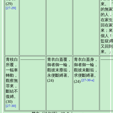
(29)
來。 
[27-29]
的無家
的人，
在家生
回在家
來；來
個人！
監獄)
又回到
來。」(
——————
———
青枝白
青衣白蓋覆，
青衣白蓋身，
所覆，
御者御一輪，
御者御一輪，
一輻車
觀彼末塵垢，
觀彼未斷垢，
轉動，
永便斷縛著。
求便斷縛著。
(24)
[27-30-a]
觀察無
(24)
罪來，
斷結不
復縛。
(30)
[27-30]