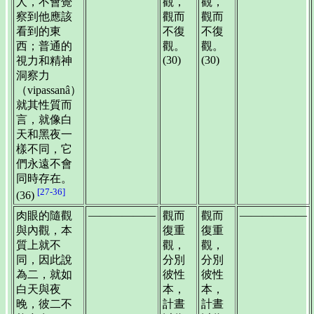
人，不會覺
觀，
觀，
察到他應該
觀而
觀而
看到的東
不復
不復
西；普通的
觀。
觀。
(30)
(30)
視力和精神
洞察力
（vipassanâ）
就其性質而
言，就像白
天和黑夜一
樣不同，它
們永遠不會
同時存在。
[27-36]
(36)
——————
——————
肉眼的隨觀
觀而
觀而
與內觀，本
復重
復重
質上就不
觀，
觀，
同，因此說
分別
分別
為二，就如
彼性
彼性
白天與夜
本，
本，
晚，彼二不
計晝
計晝