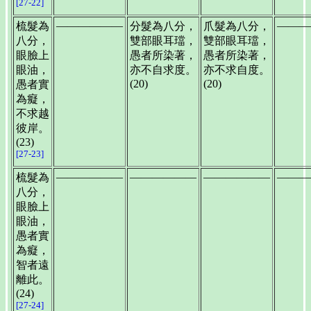
[27-22]
——————
———
梳髮為
分髮為八分，
爪髮為八分，
八分，
雙部眼耳璫，
雙部眼耳璫，
眼臉上
愚者所染著，
愚者所染著，
眼油，
亦不自求度。
亦不求自度。
(20)
(20)
愚者實
為癡，
不求越
彼岸。
(23)
[27-23]
——————
——————
——————
———
梳髮為
八分，
眼臉上
眼油，
愚者實
為癡，
智者遠
離此。
(24)
[27-24]