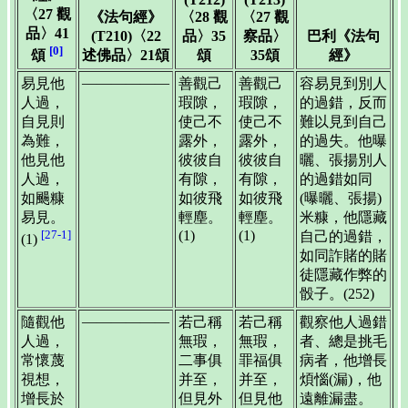
〈27 觀
《法句經》
〈28 觀
〈27 觀
品〉41
(T210)〈22
品〉35
察品〉
巴利《法句
[0]
述佛品〉21頌
頌
35頌
經》
頌
——————
易見他
善觀己
善觀己
容易見到別人
人過，
瑕隙，
瑕隙，
的過錯，反而
自見則
使己不
使己不
難以見到自己
為難，
露外，
露外，
的過失。他曝
他見他
彼彼自
彼彼自
曬、張揚別人
人過，
有隙，
有隙，
的過錯如同
如颺糠
如彼飛
如彼飛
(曝曬、張揚)
易見。
輕塵。
輕塵。
米糠，他隱藏
[27-1]
(1)
(1)
自己的過錯，
(1)
如同詐賭的賭
徒隱藏作弊的
骰子。(252)
——————
隨觀他
若己稱
若己稱
觀察他人過錯
人過，
無瑕，
無瑕，
者、總是挑毛
常懷蔑
二事俱
罪福俱
病者，他增長
視想，
并至，
并至，
煩惱(漏)，他
增長於
但見外
但見他
遠離漏盡。