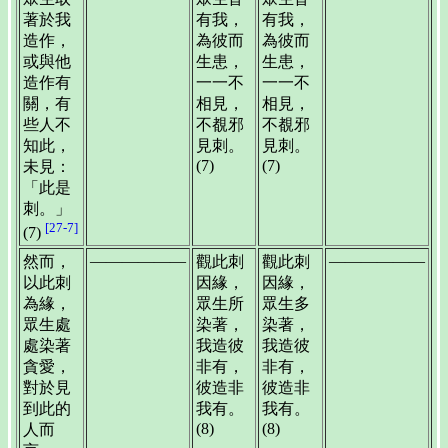
著於我
有我，
有我，
造作，
為彼而
為彼而
或與他
生患，
生患，
造作有
一一不
一一不
關，有
相見，
相見，
些人不
不覩邪
不覩邪
知此，
見刺。
見刺。
(7)
(7)
未見：
「此是
刺。」
[27-7]
(7)
——————
——————
然而，
觀此刺
觀此刺
以此刺
因緣，
因緣，
為緣，
眾生所
眾生多
眾生處
染著，
染著，
處染著
我造彼
我造彼
貪愛，
非有，
非有，
對於見
彼造非
彼造非
到此的
我有。
我有。
(8)
(8)
人而