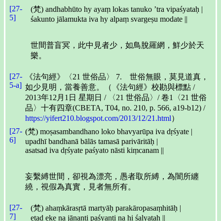
[27-
(梵) andhabhūto hy ayaṃ lokas tanuko ’tra vipaśyataḥ |
5]
śakunto jālamukta iva hy alpaṃ svargeṣu modate ||
世間普盲冥，此中見者少，如鳥脫羅網，鮮少於天
樂。
[27-
《法句經》〈21 世俗品〉 7. 世俗無眼，莫見道真，
5-a]
如少見明，當養善意。（《法句經》校勘與標點 /
2013年12月1日 星期日 / 〈21 世俗品〉/ 卷1〈21 世俗
品〉十有四章(CBETA, T04, no. 210, p. 566, a19-b12) /
https://yifert210.blogspot.com/2013/12/21.html
）
[27-
(梵) moṣasambandhano loko bhavyarūpa iva dṛśyate |
6]
upadhī bandhanā bālās tamasā parivāritāḥ |
asatsad iva dṛśyate paśyato nāsti kiṃcanam ||
妄繫縛世間，卻視為漂亮，愚者取所縛，為闇所纏
繞，視假為真實，見者無所有。
[27-
(梵) ahaṃkārasṛtā martyāḥ parakāropasaṃhitāḥ |
7]
etad eke na jānanti paśyanti na hi śalyataḥ ||