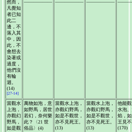
——————
——————
——————
———
然而，
凡覺知
者已知
此二
邊，不
落入其
中，因
此，不
會想去
染著或
過度，
他們沒
有輪
迴。
(14)
[27-14]
當觀水
萬物如泡，意
當觀水上泡，
當觀水上泡，
他能觀
上泡，
如野馬，居世
亦觀幻野馬，
亦觀幻野馬，
水泡、
亦觀幻
若幻，奈何樂
如是不觀世，
如是不觀世，
焰，如
野馬，
此？〈21 世
亦不見死王。
亦不見死王。
王見不
(13)
(13)
(170)
如是觀
俗品〉(4)