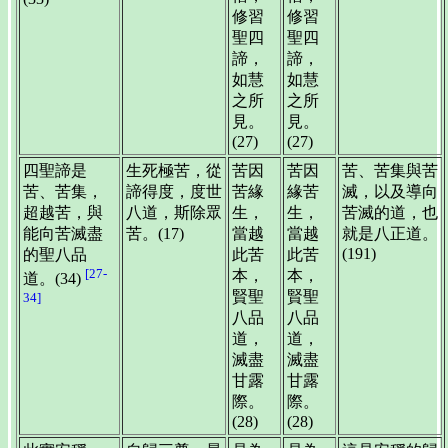
修習
修習
聖四
聖四
諦，
諦，
如慧
如慧
之所
之所
見。
見。
(27)
(27)
四聖諦是
生死極苦，從
苦因
苦因
苦、苦集與苦
苦、苦集，
諦得度，度世
苦緣
緣苦
滅，以及導向
超越苦，與
八道，斯除眾
生，
生，
苦滅的道，也
能向苦滅盡
苦。(17)
當越
當越
就是八正道。
(191)
的聖八品
此苦
此苦
[27-
本，
本，
道。(34)
賢聖
賢聖
34]
八品
八品
道，
道，
滅盡
滅盡
甘露
甘露
際。
際。
(28)
(28)