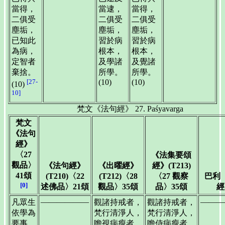
當得，
當逮，
當得，
二俱受
二俱受
二俱受
塵垢，
塵垢，
塵垢，
已知此
習於病
習於病
為病，
根本，
根本，
定智者
及學諸
及覺諸
棄捨。
所學。
所學。
[27-
(10)
(10)
(10)
10]
梵文《法句經》 27. Paśyavarga
梵文
《法句
經》
〈27
《法集要頌
觀品〉
《法句經》
《出曜經》
經》(T213)
41頌
(T210)〈22
(T212)〈28
〈27 觀察
巴利
[0]
述佛品〉21頌
觀品〉35頌
品〉35頌
經
——————
———
凡眾生
觀諸持戒者，
觀諸持戒者，
依學為
梵行清淨人，
梵行清淨人，
要事，
瞻視病瘦者，
瞻侍病瘦者，