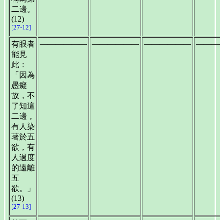
二邊。
(12)
[27-12]
——————
——————
——————
———
有眼者
能見
此：
「因為
愚癡
故，不
了知這
二邊，
有人染
著於五
欲，有
人過度
的遠離
五
欲。」
(13)
[27-13]