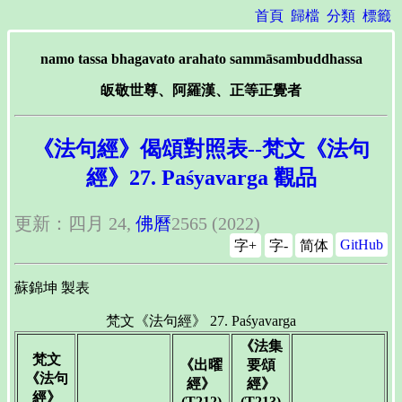
首頁
歸檔
分類
標籤
namo tassa bhagavato arahato sammāsambuddhassa
皈敬世尊、阿羅漢、正等正覺者
《法句經》偈頌對照表--梵文《法句
經》27. Paśyavarga 觀品
更新：四月 24,
佛曆
2565 (2022)
GitHub
字+
字-
简体
蘇錦坤 製表
梵文《法句經》 27. Paśyavarga
《法集
梵文
《出曜
要頌
《法句
經》
經》
經》
(T212)
(T213)