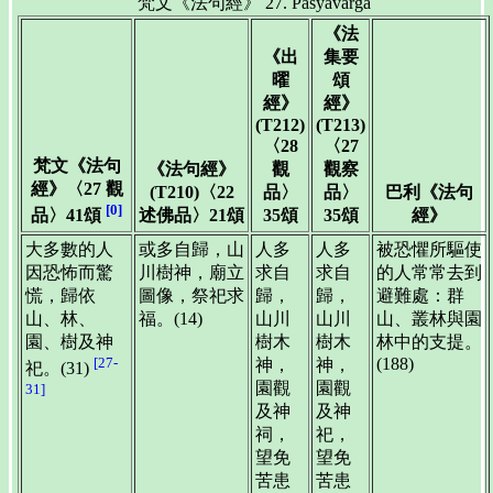
梵文《法句經》 27. Paśyavarga
《法
《出
集要
曜
頌
經》
經》
(T212)
(T213)
〈28
〈27
梵文《法句
《法句經》
觀
觀察
經》〈27 觀
(T210)〈22
品〉
品〉
巴利《法句
[0]
述佛品〉21頌
35頌
35頌
經》
品〉41頌
大多數的人
或多自歸，山
人多
人多
被恐懼所驅使
因恐怖而驚
川樹神，廟立
求自
求自
的人常常去到
慌，歸依
圖像，祭祀求
歸，
歸，
避難處：群
山、林、
福。(14)
山川
山川
山、叢林與園
園、樹及神
樹木
樹木
林中的支提。
[27-
(188)
神，
神，
祀。(31)
園觀
園觀
31]
及神
及神
祠，
祀，
望免
望免
苦患
苦患