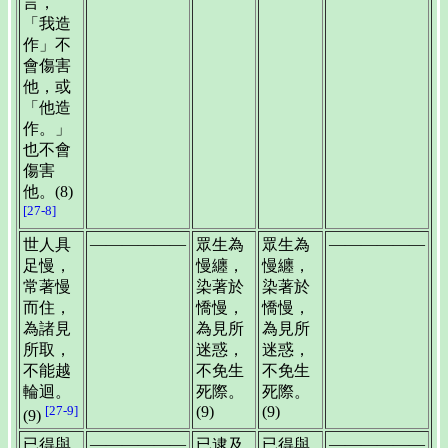
言，
「我造
作」不
會傷害
他，或
「他造
作。」
也不會
傷害
他。(8)
[27-8]
——————
——————
世人具
眾生為
眾生為
足慢，
慢纏，
慢纏，
常著慢
染著於
染著於
而住，
憍慢，
憍慢，
為諸見
為見所
為見所
所取，
迷惑，
迷惑，
不能越
不免生
不免生
輪迴。
死際。
死際。
[27-9]
(9)
(9)
(9)
——————
——————
已得與
已逮及
已得與