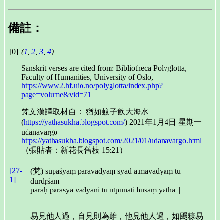
備註：
[0]
(
1
,
2
,
3
,
4
)
Sanskrit verses are cited from: Bibliotheca Polyglotta,
Faculty of Humanities, University of Oslo,
https://www2.hf.uio.no/polyglotta/index.php?
page=volume&vid=71
梵文漢譯取材自： 猶如蚊子飲大海水
(
https://yathasukha.blogspot.com/
) 2021年1月4日 星期一
udānavargo
https://yathasukha.blogspot.com/2021/01/udanavargo.html
（張貼者：新花長舊枝 15:21）
[27-
(梵) supaśyaṃ paravadyaṃ syād ātmavadyaṃ tu
1]
durdṛśam |
paraḥ parasya vadyāni tu utpunāti busaṃ yathā ||
易見他人過，自見則為難，他見他人過，如颺糠易