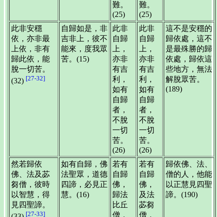
難。
難。
(25)
(25)
此非安穩
自歸如是，非
此非
此非
這不是安穩的
依，亦非最
吉非上，彼不
自歸
自歸
歸依處，這不
上依，非有
能來，度我眾
上，
上，
是最殊勝的歸
歸此依，能
苦。(15)
亦非
亦非
依處，歸依這
脫一切苦。
有吉
有吉
些地方，無法
[27-32]
利，
利，
解脫眾苦。
(32)
(189)
如有
如有
自歸
自歸
者，
者，
不脫
不脫
一切
一切
苦。
苦。
(26)
(26)
然若歸依
如有自歸，佛
若有
若有
歸依佛、法、
佛、法及苾
法聖眾，道德
自歸
自歸
僧的人，他能
芻僧，彼時
四諦，必見正
佛，
佛，
以正慧見四聖
以智慧，得
慧。(16)
歸法
及法
諦。(190)
見四聖諦。
比丘
苾芻
[27-33]
僧，
僧，
(33)