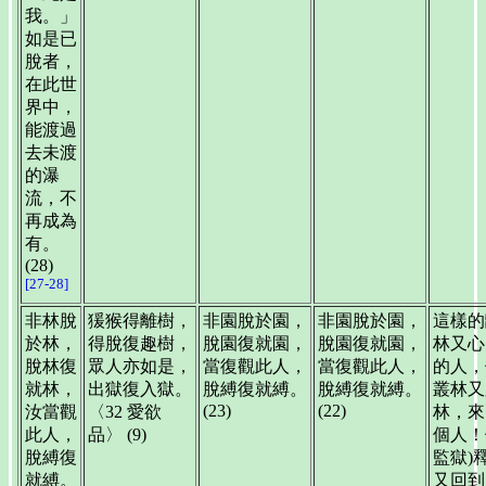
我。」
如是已
脫者，
在此世
界中，
能渡過
去未渡
的瀑
流，不
再成為
有。
(28)
[27-28]
非林脫
猨猴得離樹，
非園脫於園，
非園脫於園，
這樣的
於林，
得脫復趣樹，
脫園復就園，
脫園復就園，
林又心
脫林復
眾人亦如是，
當復觀此人，
當復觀此人，
的人，
就林，
出獄復入獄。
脫縛復就縛。
脫縛復就縛。
叢林又
(23)
(22)
汝當觀
〈32 愛欲
林，來
此人，
品〉 (9)
個人！
脫縛復
監獄)
就縛。
又回到