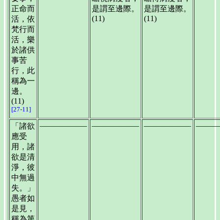
正命而
是謂至邊際。
是謂至邊際。
(11)
(11)
活，依
梵行而
活，樂
於諸供
事苦
行，此
稱為一
邊。
(11)
[27-11]
——————
——————
——————
———
「諸欲
應受
用，諸
欲是清
淨，彼
中無過
失。」
愚者如
是見，
稱為第