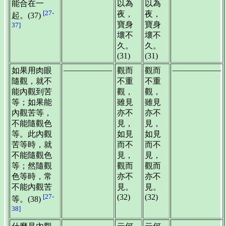
能合在一
以為
以為
[27-
夜，
夜，
起。(37)
寶身
寶身
37]
壞不
壞不
久。
久。
(31)
(31)
——————
——————
如果用肉眼
觀而
觀而
隨觀，就不
不重
不重
能內觀到苦
觀，
觀，
等；如果能
雖見
雖見
內觀苦等，
亦不
亦不
不能隨觀色
見，
見，
等。此內觀
如見
如見
苦等時，就
而不
而不
不能隨觀色
見，
見，
等；然隨觀
觀而
觀而
色等時，常
亦不
亦不
不能內觀苦
見。
見。
[27-
(32)
(32)
等。(38)
38]
——————
——————