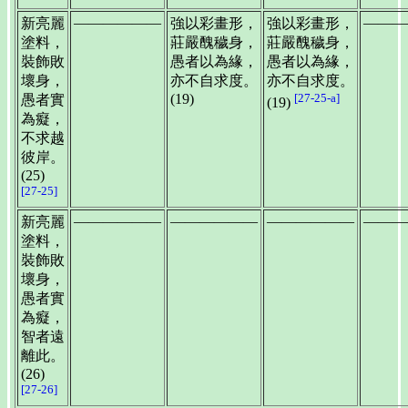
——————
———
新亮麗
強以彩畫形，
強以彩畫形，
塗料，
莊嚴醜穢身，
莊嚴醜穢身，
裝飾敗
愚者以為緣，
愚者以為緣，
壞身，
亦不自求度。
亦不自求度。
(19)
[27-25-a]
愚者實
(19)
為癡，
不求越
彼岸。
(25)
[27-25]
——————
——————
——————
———
新亮麗
塗料，
裝飾敗
壞身，
愚者實
為癡，
智者遠
離此。
(26)
[27-26]