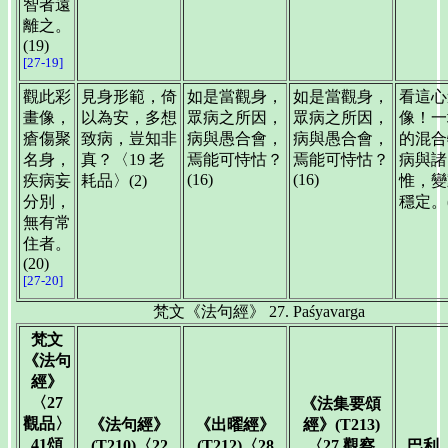
智者遠
離之。
(19)
[27-19]
觀此彩
見身形範，倚
如是當觀身，
如是當觀身，
看這心
畫像，
以為安，多想
眾病之所因，
眾病之所因，
像！一
瘡傷聚
致病，豈知非
病與愚合會，
病與愚合會，
的混合
名身，
真？〈19 老
焉能可恃怙？
焉能可恃怙？
病與諸
(16)
(16)
疾病妄
耗品〉(2)
惟，變
分別，
穩定。(
無有常
住者。
(20)
[27-20]
梵文《法句經》 27. Paśyavarga
梵文
《法句
經》
〈27
《法集要頌
觀品〉
《法句經》
《出曜經》
經》(T213)
41頌
(T210)〈22
(T212)〈28
〈27 觀察
巴利