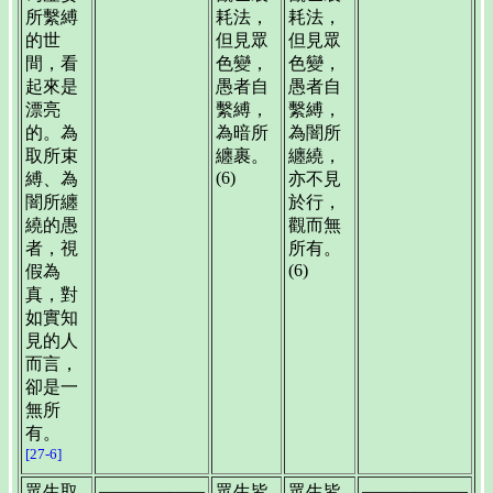
所繫縛
耗法，
耗法，
的世
但見眾
但見眾
間，看
色變，
色變，
起來是
愚者自
愚者自
漂亮
繫縛，
繫縛，
的。為
為暗所
為闇所
取所束
纏裹。
纏繞，
(6)
縛、為
亦不見
闇所纏
於行，
繞的愚
觀而無
者，視
所有。
(6)
假為
真，對
如實知
見的人
而言，
卻是一
無所
有。
[27-6]
——————
——————
眾生取
眾生皆
眾生皆