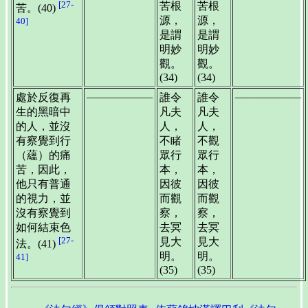
[27-
苦根
苦根
苦。(40)
源，
源，
40]
是謂
是謂
明妙
明妙
觀。
觀。
(34)
(34)
——————
——————
處於反復再
誰令
誰令
生的黑暗中
凡夫
凡夫
的人，並沒
人，
人，
有察覺到行
不睹
不觀
（蘊）的痛
眾行
眾行
苦，因此，
本，
本，
他只有普通
因彼
因彼
的視力，並
而觀
而觀
沒有察覺到
察，
察，
如何結束色
去冥
去冥
[27-
見大
見大
法。(41)
明。
明。
41]
(35)
(35)