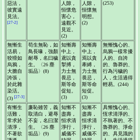
(253)
惡法，
人隙，
人隙，
彼實遠
恒懷危
恒懷無
見法。
害心，
明想。
[27-2]
(2)
遠觀不
見近。
(2)
無慚生
苟生無恥，如
知慚壽
知慚壽
無慚愧心的、
活易，
鳥長喙，強顏
中上，
中上，
烏鴉一樣常擾
狡猾如
耐辱，名曰穢
鳶以貪
焉以貪
人的、自誇
烏鴉，
生。〈26 塵
掣搏，
牽縛，
的、魯莽的、
大膽自
垢品〉(8)
力士無
力士無
行為污穢的
誇張，
畏忌，
畏忌，
人，生活過得
於此雜
斯等命
斯等命
輕易。(244)
染活。
促短。
短促。
[27-3]
(3)
(3)
(3)
有慚生
廉恥雖苦，義
知慚不
知漸不
具慚愧心的、
活難，
取清白，避辱
盡壽，
盡壽，
恆求清淨的、
常求於
不妄，名曰潔
恒求清
恒求清
不執著的、不
清淨，
生。〈26 塵
淨行，
淨行，
魯莽的、淨命
不著欲
垢品〉(9)
威儀不
威儀不
的、具見識的