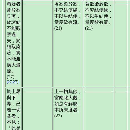
——————
———
愚癡者
著欲染於欲，
著欲染於欲，
常於欲
不究結使緣，
不究結使緣，
染著，
不以生結使，
不以生結使，
於諸結
當度欲有流。
當度欲有流。
(21)
(21)
不能觀
察過
失，於
結取染
著，實
不能渡
廣大瀑
流。
(27)
[27-27]
——————
——————
———
於上界
上一切無欲，
與下
當察此大觀，
界，已
如是有解脫，
離一切
本所未度者。
(22)
貪者，
不見：
「此是