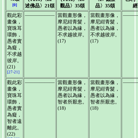
[0]
述佛品〉21頌
觀品〉35頌
品〉35頌
經
——————
———
觀此彩
當觀畫形像，
當觀畫形像，
畫像，
摩尼紺青髮，
摩尼紺青髮，
寶珠耳
愚者以為緣，
愚者以為緣，
環飾，
不求越彼岸。
不求越彼岸。
(17)
(17)
愚者實
為癡，
不求越
彼岸。
(21)
[27-21]
——————
———
觀此彩
當觀畫形像，
當觀畫形像，
畫像，
摩尼紺青髮，
摩尼紺青髮，
寶珠耳
愚者以為緣，
愚者以為緣，
環飾，
智者所厭患。
智者所厭患。
(18)
(18)
愚者實
為癡，
智者遠
離此。
(22)