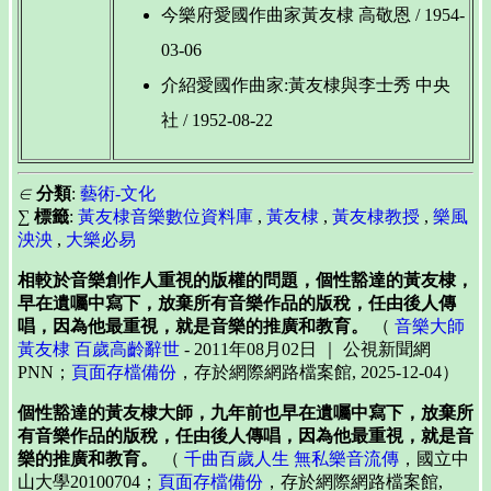
今樂府愛國作曲家黃友棣 高敬恩 / 1954-
03-06
介紹愛國作曲家:黃友棣與李士秀 中央
社 / 1952-08-22
∈
分類
:
藝術-文化
∑
標籤
:
黃友棣音樂數位資料庫
,
黃友棣
,
黃友棣教授
,
樂風
泱泱
,
大樂必易
相較於音樂創作人重視的版權的問題，個性豁達的黃友棣，
早在遺囑中寫下，放棄所有音樂作品的版稅，任由後人傳
唱，因為他最重視，就是音樂的推廣和教育。
（
音樂大師
黃友棣 百歲高齡辭世
- 2011年08月02日 ｜ 公視新聞網
PNN；
頁面存檔備份
，存於網際網路檔案館, 2025-12-04）
個性豁達的黃友棣大師，九年前也早在遺囑中寫下，放棄所
有音樂作品的版稅，任由後人傳唱，因為他最重視，就是音
樂的推廣和教育。
（
千曲百歲人生 無私樂音流傳
，國立中
山大學20100704；
頁面存檔備份
，存於網際網路檔案館,