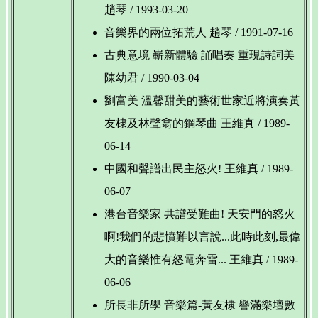
趙琴 / 1993-03-20
音樂界的兩位拓荒人 趙琴 / 1991-07-16
古典意境 嶄新體驗 誦唱奏 重現詩詞美
陳幼君 / 1990-03-04
劉富美 溫馨甜美的藝術世家近將演奏黃
友棣及林聲翕的鋼琴曲 王維真 / 1989-
06-14
中國和聲譜出民主怒火! 王維真 / 1989-
06-07
港台音樂家 共譜受難曲! 天安門的怒火
啊!我們的悲憤難以言說...此時此刻,最偉
大的音樂惟有怒電奔雷... 王維真 / 1989-
06-06
所長非所學 音樂篇-黃友棣 譽滿樂壇數