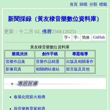
首頁
歸檔
分類
標籤
新聞採録（黃友棣音樂數位資料庫）
更新：十二月 02,
佛曆
2568 (2025)
GitHub
字+
字-
简体
黃友棣音樂數位資料庫
樂風泱泱
創作手稿
專題報導
音樂作品集
音樂作品精選
出版及相關著作
影像寫真
相關網站連結
留言版及其他
春風化雨薪火相傳
與音樂教育家相遇