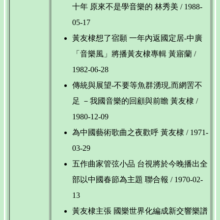
十年 原來不是學音樂的 林秀美 / 1988-
05-17
黃友棣想了宿願 一年內返國定居-中廣
「音樂風」將播黃友棣專輯 黃寤蘭 /
1982-06-28
傳統與展望-不要等魚群湧現,而網罟不
足 －我國音樂的回顧與前瞻 黃友棣 /
1980-12-09
為中國藝術歌曲之夜歡呼 黃友棣 / 1971-
03-29
五作曲家管弦小品 台視將於今晚播出全
部以中國春節為主題 聯合報 / 1970-02-
13
黃友棣主張 國樂世界化編成新交響樂譜