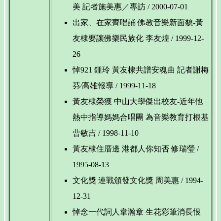
美 記者施美惠／專訪 / 2000-07-01
出家、在家齊唱誦 佛教音樂新面貌-黃
友棣要讓佛樂民族化 李友煌 / 1999-12-
26
悼921 鍾玲 黃友棣共譜安魂曲 記者謝梅
芬∕高雄報導 / 1999-11-18
黃友棣榮獲 中山大學傑出校友-近年他
熱中指導媽媽合唱團 為音樂教育打根基
曹敏吉 / 1998-11-10
黃友棣住厝邊 港都人你知否 修瑞瑩 /
1995-08-13
文化獎 連戰頒發文化獎 周美惠 / 1994-
12-31
悼念一代詞人韋瀚章 生花彩筆消長恨