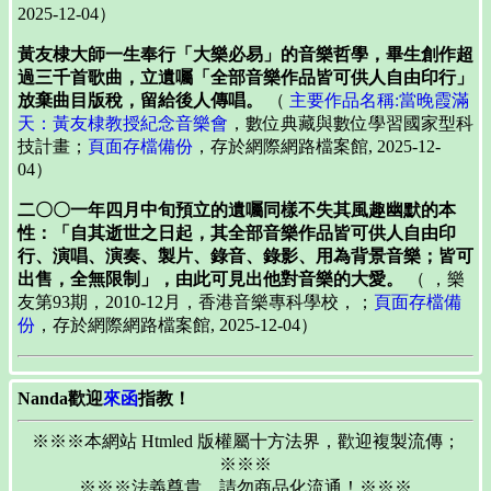
2025-12-04）
黃友棣大師一生奉行「大樂必易」的音樂哲學，畢生創作超
過三千首歌曲，立遺囑「全部音樂作品皆可供人自由印行」
放棄曲目版稅，留給後人傳唱。
（
主要作品名稱:當晚霞滿
天：黃友棣教授紀念音樂會
，數位典藏與數位學習國家型科
技計畫；
頁面存檔備份
，存於網際網路檔案館, 2025-12-
04）
二〇〇一年四月中旬預立的遺囑同樣不失其風趣幽默的本
性：「自其逝世之日起，其全部音樂作品皆可供人自由印
行、演唱、演奏、製片、錄音、錄影、用為背景音樂；皆可
出售，全無限制」，由此可見出他對音樂的大愛。
（
，樂
友第93期，2010-12月，香港音樂專科學校，；
頁面存檔備
份
，存於網際網路檔案館, 2025-12-04）
Nanda歡迎
來函
指教！
※※※本網站 Htmled 版權屬十方法界，歡迎複製流傳；
※※※
※※※法義尊貴，請勿商品化流通！※※※