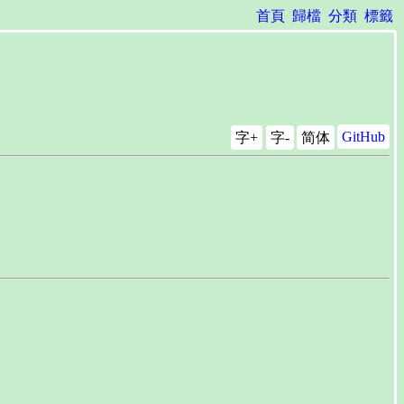
首頁
歸檔
分類
標籤
GitHub
字+
字-
简体