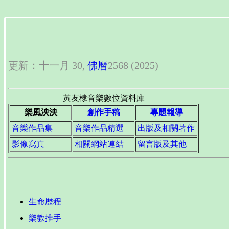
更新：十一月 30,
佛曆
2568 (2025)
黃友棣音樂數位資料庫
樂風泱泱
創作手稿
專題報導
音樂作品集
音樂作品精選
出版及相關著作
影像寫真
相關網站連結
留言版及其他
生命歴程
樂教推手