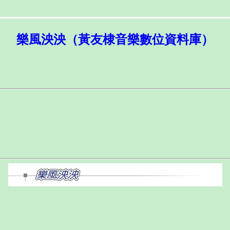
樂風泱泱（黃友棣音樂數位資料庫）