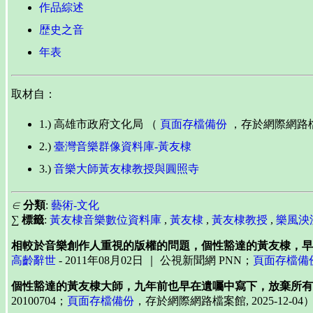
作品綜述
歴史之音
年表
取材自：
1.) 高雄市政府文化局 （
頁面存檔備份
，存於網際網路檔案館
2.)
臺灣音樂群像資料庫-黃友棣
3.)
音樂大師黃友棣教授與圓照寺
∈
分類
:
藝術-文化
∑
標籤
:
黃友棣音樂數位資料庫
,
黃友棣
,
黃友棣教授
,
樂風泱
相較於音樂創作人重視的版權的問題，個性豁達的黃友棣，早
高齡辭世
- 2011年08月02日 ｜ 公視新聞網 PNN；
頁面存檔備
個性豁達的黃友棣大師，九年前也早在遺囑中寫下，放棄所有
20100704；
頁面存檔備份
，存於網際網路檔案館, 2025-12-04