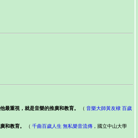
他最重視，就是音樂的推廣和教育。
（
音樂大師黃友棣 百歲
廣和教育。
（
千曲百歲人生 無私樂音流傳
，國立中山大學