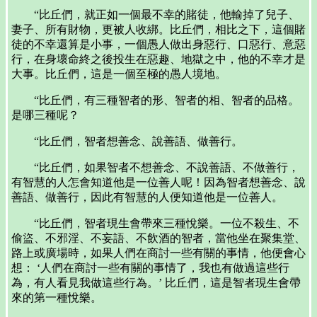
“比丘們，就正如一個最不幸的賭徒，他輸掉了兒子、
妻子、所有財物，更被人收綁。比丘們，相比之下，這個賭
徒的不幸還算是小事，一個愚人做出身惡行、口惡行、意惡
行，在身壞命終之後投生在惡趣、地獄之中，他的不幸才是
大事。比丘們，這是一個至極的愚人境地。
“比丘們，有三種智者的形、智者的相、智者的品格。
是哪三種呢？
“比丘們，智者想善念、說善語、做善行。
“比丘們，如果智者不想善念、不說善語、不做善行，
有智慧的人怎會知道他是一位善人呢！因為智者想善念、說
善語、做善行，因此有智慧的人便知道他是一位善人。
“比丘們，智者現生會帶來三種悅樂。一位不殺生、不
偷盜、不邪淫、不妄語、不飲酒的智者，當他坐在聚集堂、
路上或廣場時，如果人們在商討一些有關的事情，他便會心
想： ‘人們在商討一些有關的事情了，我也有做過這些行
為，有人看見我做這些行為。’ 比丘們，這是智者現生會帶
來的第一種悅樂。