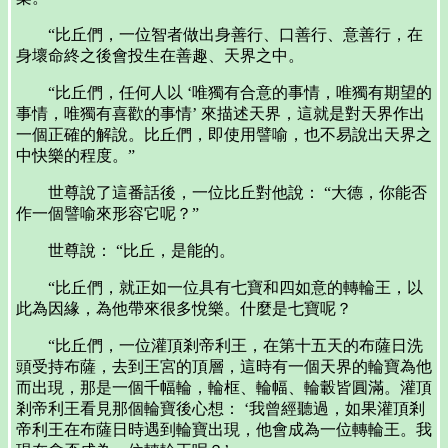
“比丘們，一位智者做出身善行、口善行、意善行，在
身壞命終之後會投生在善趣、天界之中。
“比丘們，任何人以 ‘唯獨有合意的事情，唯獨有期望的
事情，唯獨有喜歡的事情’ 來描述天界，這就是對天界作出
一個正確的解說。比丘們，即使用譬喻，也不易說出天界之
中快樂的程度。”
世尊說了這番話後，一位比丘對他說： “大德，你能否
作一個譬喻來形容它呢？”
世尊說： “比丘，是能的。
“比丘們，就正如一位具有七寶和四如意的轉輪王，以
此為因緣，為他帶來很多悅樂。什麼是七寶呢？
“比丘們，一位灌頂剎帝利王，在第十五天的布薩日洗
頭受持布薩，去到王宮的頂層，這時有一個天界的輪寶為他
而出現，那是一個千幅輪，輪框、輪幅、輪轂皆圓滿。灌頂
剎帝利王看見那個輪寶後心想： ‘我曾經聽過，如果灌頂剎
帝利王在布薩日時遇到輪寶出現，他會成為一位轉輪王。我