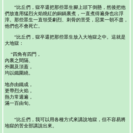
“比丘們，獄卒還把那些眾生腳上頭下倒懸，然後把他
們放進用猛烈火焰燒紅的銅鍋裏煮，一直煮得遍身也出浮
滓。那些眾生一直領受劇烈、刺骨的苦受，惡業一朝不盡，
他們也不會死亡。
“比丘們，獄卒還把那些眾生放入大地獄之中。這就是
大地獄：
“四角有四門，
內裏之間隔、
外圍及頂蓋，
均以鐵圍繞。
地亦由鐵成，
更帶烈火焰，
熱力常週遍，
滿一百由旬。
“比丘們，我可以用各種方式來講說地獄，但不容易將
地獄的苦全部講說出來。