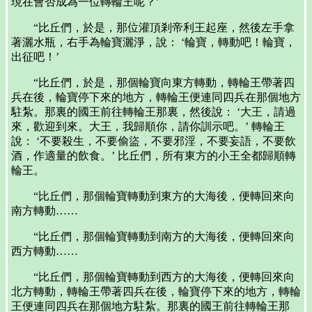
現在會否成為一位轉輪王呢？’
“比丘們，於是，那位灌頂剎帝利王起座，然後左手拿
著灑水瓶，右手為輪寶灑淨，說： ‘輪寶，轉動吧！輪寶，
出征吧！’
“比丘們，於是，那個輪寶向東方轉動，轉輪王帶著四
兵在後，輪寶停下來的地方，轉輪王便連同四兵在那個地方
駐紮。那裏的國王前往轉輪王那裏，然後說： ‘大王，請過
來，歡迎到來。大王，我歸順你，請你訓示吧。’ 轉輪王
說： ‘不要殺生，不要偷盜，不要邪淫，不要妄語，不要飲
酒，作適量的飲食。’ 比丘們，所有東方的小王全都歸順轉
輪王。
“比丘們，那個輪寶轉動到東方的大海後，便轉回來向
南方轉動……
“比丘們，那個輪寶轉動到南方的大海後，便轉回來向
西方轉動……
“比丘們，那個輪寶轉動到西方的大海後，便轉回來向
北方轉動，轉輪王帶著四兵在後，輪寶停下來的地方，轉輪
王便連同四兵在那個地方駐紮。那裏的國王前往轉輪王那