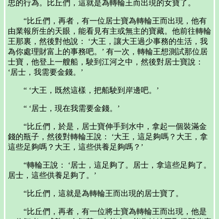
忠的行為。比丘們，這就是為轉輪王而出現的女寶了。
“比丘們，再者，有一位居士寶為轉輪王而出現，他有
由業報所生的天眼，能看見有主或無主的寶藏。他前往轉輪
王那裏，然後對他說： ‘大王，讓大王過少事務的生活，我
為你處理財富上的事務吧。’ 有一次，轉輪王想測試那位居
士寶，他登上一艘船，駛到江河之中，然後對居士寶說：
‘居士，我需要金錢。’
“ ‘大王，既然這樣，把船駛到岸邊吧。’
“ ‘居士，現在我需要金錢。’
“比丘們，於是，居士寶伸手到水中，拿起一個裝滿金
錢的瓶子，然後對轉輪王說： ‘大王，這足夠嗎？大王，拿
這些足夠嗎？大王，這些供養足夠嗎？’
“轉輪王說： ‘居士，這足夠了。居士，拿這些足夠了。
居士，這些供養足夠了。’
“比丘們，這就是為轉輪王而出現的居士寶了。
“比丘們，再者，有一位將士寶為轉輪王而出現，他是