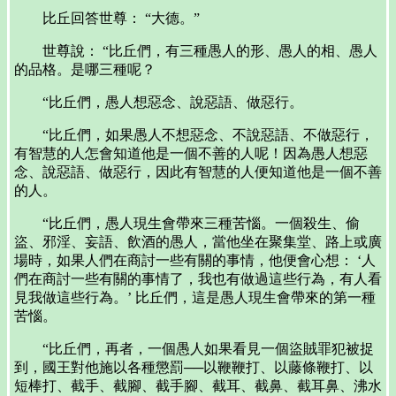
比丘回答世尊： “大德。”
世尊說： “比丘們，有三種愚人的形、愚人的相、愚人
的品格。是哪三種呢？
“比丘們，愚人想惡念、說惡語、做惡行。
“比丘們，如果愚人不想惡念、不說惡語、不做惡行，
有智慧的人怎會知道他是一個不善的人呢！因為愚人想惡
念、說惡語、做惡行，因此有智慧的人便知道他是一個不善
的人。
“比丘們，愚人現生會帶來三種苦惱。一個殺生、偷
盜、邪淫、妄語、飲酒的愚人，當他坐在聚集堂、路上或廣
場時，如果人們在商討一些有關的事情，他便會心想： ‘人
們在商討一些有關的事情了，我也有做過這些行為，有人看
見我做這些行為。’ 比丘們，這是愚人現生會帶來的第一種
苦惱。
“比丘們，再者，一個愚人如果看見一個盜賊罪犯被捉
到，國王對他施以各種懲罰──以鞭鞭打、以藤條鞭打、以
短棒打、截手、截腳、截手腳、截耳、截鼻、截耳鼻、沸水