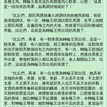
名種王馬。轉輪王看見這匹馬寶後內心歡喜，心想： ‘這真
是一頭吉祥的馬乘，如果調伏牠就好了！’
“比丘們，那匹馬寶就像久經調伏的純種馬那樣，很容
易便能調伏。有一次，轉輪王想測試那匹馬寶，在早上他騎
上那匹馬寶，走遍四海之內的大地，然後還可以回到都城吃
早飯。比丘們，這就是為轉輪王而出現的馬寶了。
“比丘們，再者，有一顆珠寶為轉輪王而出現，這是一
顆美麗、優質、有八個切面、精工雕琢的琉璃珠，這顆珠寶
的光芒能照亮整個由旬之內的地方。有一次，轉輪王想測試
那顆珠寶，他結集四兵，將珠寶掛在旗桿上，然後在黑夜之
中出發。整個村落的人都以為是白天，各人都開始工作。比
丘們，這就是為轉輪王而出現的珠寶了。
“比丘們，再者，有一位女寶為轉輪王而出現，她具有
至極的外觀，美麗、好看、美妙，不太高不太矮，不太肥不
太瘦，不太黑不太白，擁有超於常人但又不及天女的外觀；
女寶的身體有像棉花那樣的觸感，在天冷時肢體是暖的，在
天熱時肢體是涼的，身體散發出檀香的香味，口腔散發出蓮
花的香味；她比轉輪王早起遲睡，做各種工作，令轉輪王滿
意，對轉輪王尊敬；她對轉輪王沒有不忠的意念，更遑論不