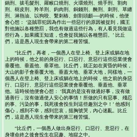
鍋刑、拔毛髮刑、羅睺口燒刑、火環燒刑、燒手刑、割肉
刑、樹皮刑、羚羊刑、鈎肉刑、銅錢刑、醃刑、刺刑、草纏
刑、淋熱油、以狗咬、繫刺樁、劍割頭顱──的時候，他便
會心想： ‘盜賊罪犯因為作出一些惡行的原因被捉到，國王
對他施以各種懲罰，我也有做過這些行為，有人看見我做這
些行為，如果國王知道，也會捉我施以各種懲罰。’ 比丘
們，這是愚人現生會帶來的第二種苦惱。
“比丘們，再者，一個愚人在登上椅、登上床或躺在地
上的時候，他之前的身惡行、口惡行、意惡行這些惡業便會
垂覆他、垂蓋他、垂罩他。比丘們，就正如在黃昏的時候，
大山的影子會垂覆大地、垂蓋大地、垂罩大地，同樣地，一
個愚人在登上椅、登上床或躺在地上的時候，他之前的身惡
行、口惡行、意惡行這些惡業便會垂覆他、垂蓋他、垂罩
他。這時候他便會心想： ‘我真的是沒有做過好事，沒有做
過善行，沒有做過使人安心的事情！所做的只有惡事、殘忍
的事、污染的事，我死後會投生到這些趣別之中！’ 他感到
傷心，感到不幸，感到悲哀，搥胸號哭，內心迷亂。比丘
們，這是愚人現生會帶來的第三種苦惱。
“比丘們，一個愚人做出身惡行、口惡行、意惡行，在
身壞命終之後會投生在惡趣、地獄之中。