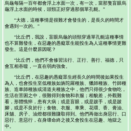
烏龜每隔一百年都會浮上水面一次，有一次，當那隻盲眼烏
龜浮上水面的時候，頭頸正好穿過那個單孔軛。”
“大德，這種事情是很難才會發生的，是長久的時間才
會遇到一次的。”
“比丘們，我說，盲眼烏龜的頭頸穿過單孔軛這種事情
也不算難發生，在惡趣的愚癡眾生能投生為人這種事情更難
發生。這是什麼原因呢？
“比丘們，他們不會修習法行、正行、善行、福德，只
會互相吞噬，一直在弱肉強食。
“比丘們，在惡趣的愚癡眾生經長久的時間後如果投生
為人，也會投生至低種族如旃陀羅種族、獵師種族、竹師種
族、造車師種族或清道夫種族之中，他們只得很少食物吃，
生活在苦困之中，很難得到食物和衣服；相貌差，外觀難
看，形體憔悴，患有大病；或是盲眼，或是跛手，或是跛
腳，或是不良於行；食物、衣服、車乘、花環、香、膏油、
床舖、房子、油燈都很難賺取得到。他們再做出身惡行、口
惡行、意惡行，在身壞命終之後又會投生在惡趣、地獄之
中。