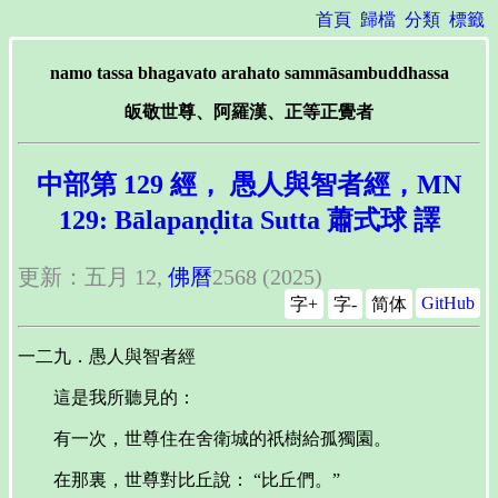
首頁
歸檔
分類
標籤
namo tassa bhagavato arahato sammāsambuddhassa
皈敬世尊、阿羅漢、正等正覺者
中部第 129 經， 愚人與智者經，MN
129: Bālapaṇḍita Sutta 蕭式球 譯
更新：五月 12,
佛曆
2568 (2025)
GitHub
字+
字-
简体
一二九．愚人與智者經
這是我所聽見的：
有一次，世尊住在舍衛城的祇樹給孤獨園。
在那裏，世尊對比丘說： “比丘們。”