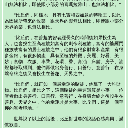
山無法相比，即使跟小部分的喜瑪拉雅山，也無法相比。”
“比丘們，同樣地，具有七寶和四如意的轉輪王，以此
為因緣所帶來的悅樂，跟天界的樂無法相比，即使跟小部分
天界的樂，也無法相比。
“比丘們，在善趣的智者經長久的時間後如果投生為
人，也會投生至高種族如富有的剎帝利種族，富有的婆羅門
種族或富有的居士種族之中，他們有很多財富和產業，有很
多金銀，有很多物產；具有至極的外觀，美麗、好看、美
妙；食物、衣服、車乘、花環、香、膏油、床舖、房子、油
燈都賺取得到。他們再做出身善行、口善行、意善行，在身
壞命終之後又會投生在善趣、天界之中。
“比丘們，就正如一個最幸運的賭徒，他贏了一大堆財
物。比丘們，相比之下，這個賭徒的幸運還算是小事，一位
智者做出身善行、口善行、意善行，在身壞命終之後投生在
善趣、天界之中，他的幸運才是大事。比丘們，這是一個至
極的智者境地。”
世尊說了以上的話後，比丘對世尊的說話心感高興，滿
懷歡喜。