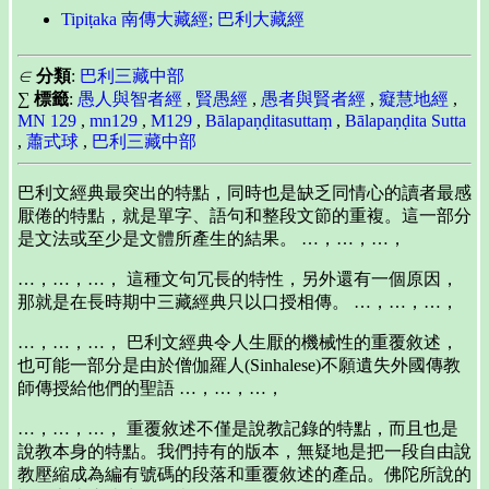
Tipiṭaka 南傳大藏經; 巴利大藏經
∈
分類
:
巴利三藏中部
∑
標籤
:
愚人與智者經
,
賢愚經
,
愚者與賢者經
,
癡慧地經
,
MN 129
,
mn129
,
M129
,
Bālapaṇḍitasuttaṃ
,
Bālapaṇḍita Sutta
,
蕭式球
,
巴利三藏中部
巴利文經典最突出的特點，同時也是缺乏同情心的讀者最感
厭倦的特點，就是單字、語句和整段文節的重複。這一部分
是文法或至少是文體所產生的結果。 …，…，…，
…，…，…， 這種文句冗長的特性，另外還有一個原因，
那就是在長時期中三藏經典只以口授相傳。 …，…，…，
…，…，…， 巴利文經典令人生厭的機械性的重覆敘述，
也可能一部分是由於僧伽羅人(Sinhalese)不願遺失外國傳教
師傳授給他們的聖語 …，…，…，
…，…，…， 重覆敘述不僅是說教記錄的特點，而且也是
說教本身的特點。我們持有的版本，無疑地是把一段自由說
教壓縮成為編有號碼的段落和重覆敘述的產品。佛陀所說的