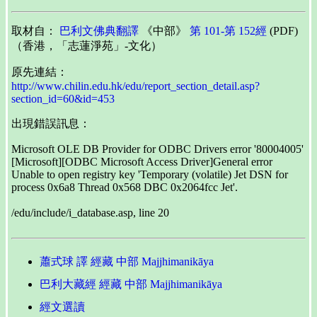
取材自：
巴利文佛典翻譯
《中部》
第 101-第 152經
(PDF)
（香港，「志蓮淨苑」-文化）
原先連結：
http://www.chilin.edu.hk/edu/report_section_detail.asp?
section_id=60&id=453
出現錯誤訊息：
Microsoft OLE DB Provider for ODBC Drivers error '80004005'
[Microsoft][ODBC Microsoft Access Driver]General error
Unable to open registry key 'Temporary (volatile) Jet DSN for
process 0x6a8 Thread 0x568 DBC 0x2064fcc Jet'.
/edu/include/i_database.asp, line 20
蕭式球 譯 經藏 中部 Majjhimanikāya
巴利大藏經 經藏 中部 Majjhimanikāya
經文選讀