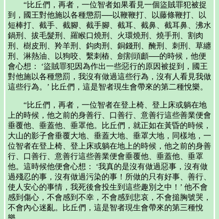
“比丘們，再者，一位智者如果看見一個盜賊罪犯被捉
到，國王對他施以各種懲罰──以鞭鞭打、以藤條鞭打、以
短棒打、截手、截腳、截手腳、截耳、截鼻、截耳鼻、沸水
鍋刑、拔毛髮刑、羅睺口燒刑、火環燒刑、燒手刑、割肉
刑、樹皮刑、羚羊刑、鈎肉刑、銅錢刑、醃刑、刺刑、草纏
刑、淋熱油、以狗咬、繫刺樁、劍割頭顱──的時候，他便
會心想： ‘盜賊罪犯因為作出一些惡行的原因被捉到，國王
對他施以各種懲罰，我沒有做過這些行為，沒有人看見我做
這些行為。’ 比丘們，這是智者現生會帶來的第二種悅樂。
“比丘們，再者，一位智者在登上椅、登上床或躺在地
上的時候，他之前的身善行、口善行、意善行這些善業便會
垂覆他、垂蓋他、垂罩他。比丘們，就正如在黃昏的時候，
大山的影子會垂覆大地、垂蓋大地、垂罩大地，同樣地，一
位智者在登上椅、登上床或躺在地上的時候，他之前的身善
行、口善行、意善行這些善業便會垂覆他、垂蓋他、垂罩
他。這時候他便會心想： ‘我真的是沒有做過惡事，沒有做
過殘忍的事，沒有做過污染的事！所做的只有好事、善行、
使人安心的事情，我死後會投生到這些趣別之中！’ 他不會
感到傷心，不會感到不幸，不會感到悲哀，不會搥胸號哭，
不會內心迷亂。比丘們，這是智者現生會帶來的第三種悅
樂。