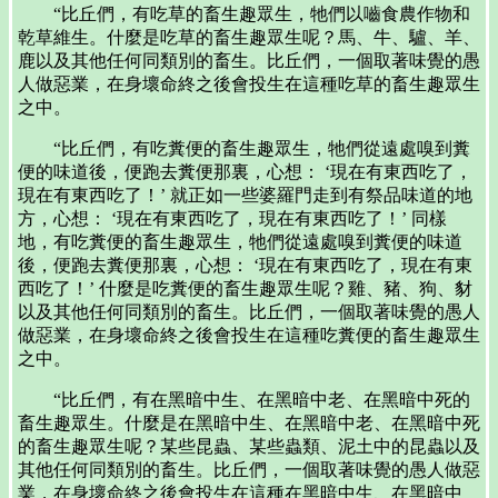
“比丘們，有吃草的畜生趣眾生，牠們以嚙食農作物和
乾草維生。什麼是吃草的畜生趣眾生呢？馬、牛、驢、羊、
鹿以及其他任何同類別的畜生。比丘們，一個取著味覺的愚
人做惡業，在身壞命終之後會投生在這種吃草的畜生趣眾生
之中。
“比丘們，有吃糞便的畜生趣眾生，牠們從遠處嗅到糞
便的味道後，便跑去糞便那裏，心想： ‘現在有東西吃了，
現在有東西吃了！’ 就正如一些婆羅門走到有祭品味道的地
方，心想： ‘現在有東西吃了，現在有東西吃了！’ 同樣
地，有吃糞便的畜生趣眾生，牠們從遠處嗅到糞便的味道
後，便跑去糞便那裏，心想： ‘現在有東西吃了，現在有東
西吃了！’ 什麼是吃糞便的畜生趣眾生呢？雞、豬、狗、豺
以及其他任何同類別的畜生。比丘們，一個取著味覺的愚人
做惡業，在身壞命終之後會投生在這種吃糞便的畜生趣眾生
之中。
“比丘們，有在黑暗中生、在黑暗中老、在黑暗中死的
畜生趣眾生。什麼是在黑暗中生、在黑暗中老、在黑暗中死
的畜生趣眾生呢？某些昆蟲、某些蟲類、泥土中的昆蟲以及
其他任何同類別的畜生。比丘們，一個取著味覺的愚人做惡
業，在身壞命終之後會投生在這種在黑暗中生、在黑暗中