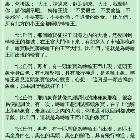
裏，然後說： ‘大王，請過來，歡迎到來。大王，我歸順
你，請你訓示吧。’ 轉輪王說： ‘不要殺生，不要偷盜，不
要邪淫，不要妄語，不要飲酒，作適量的飲食。’ 比丘們，
所有北方的小王全都歸順轉輪王。
“比丘們，那個輪寶征服了四海之內的大地，然後回到
轉輪王的都城，在王宮大門停下來，有如穿入了車軸那樣靜
止。輪寶映照著轉輪王的王宮大門。比丘們，這就是為轉輪
王而出現的輪寶了。
“比丘們，再者，有一頭象寶為轉輪王而出現，這頭王
象全身白色，有七種堅穩，具有飛行神通，是名種王象。轉
輪王看見這頭象寶後內心歡喜，心想： ‘這真是一頭吉祥的
象乘，如果調伏牠就好了！’
“比丘們，那頭象寶就像久經調伏的純種象那樣，很容
易便能調伏。有一次，轉輪王想測試那頭象寶，在早上他騎
上那頭象寶，走遍四海之內的大地，然後還可以回到都城吃
早飯。比丘們，這就是為轉輪王而出現的象寶了。
“比丘們，再者，有一匹馬寶為轉輪王而出現，這匹王
馬全身白色，黑色的馬頭，黑色的鬃毛，具有飛行神通，是