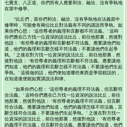
七覺支、八正道。你們所有人應要和洽、融洽、沒有爭執地
在當中修學。
“比丘們，當你們和洽、融洽、沒有爭執地在法義當中
修學時，可能會有兩位比丘對法義有不同的講說而爭執。如
果你們心想： ‘這些尊者的義理和言辭都不符法義。’ 這時
你們應在己方找一位資深的說法比丘，前往他那裏，然後對
他說： ‘有些尊者的義理和言辭都不符法義。應要讓他們知
道，他們的義理和言辭怎樣不符法義；不要讓他們生起爭
執。’ 之後在對方找一位資深的說法比丘，前往他那裏，然
後對他說： ‘有些尊者的義理和言辭都不符法義。應要讓他
們知道，他們的義理和言辭怎樣不符法義；不要讓他們生起
爭執。’ 這樣做的話，他們便知道哪些東西是學習錯誤的，
在知道後便能如實講說法和律。
“如果你們心想： ‘這些尊者的義理不符法義，但言辭符
合法義。’ 這時你們應在己方找一位資深的說法比丘，前往
他那裏，然後對他說： ‘有些尊者的義理不符法義，但言辭
符合法義。應要讓他們知道，他們的義理怎樣不符法義，言
辭怎樣符合法義；不要讓他們生起爭執。’ 之後在對方找一
位資深的說法比丘，前往他那裏，然後對他說： ‘有些尊者
的義理不符法義，但言辭符合法義。應要讓他們知道，他們