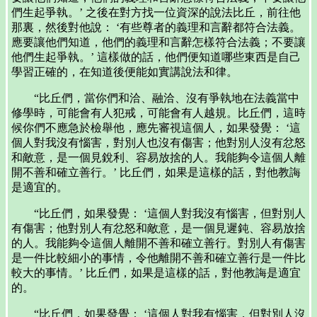
們生起爭執。’ 之後在對方找一位資深的說法比丘，前往他
那裏，然後對他說： ‘有些尊者的義理和言辭都符合法義。
應要讓他們知道，他們的義理和言辭怎樣符合法義；不要讓
他們生起爭執。’ 這樣做的話，他們便知道哪些東西是自己
學習正確的，在知道後便能如實講說法和律。
“比丘們，當你們和洽、融洽、沒有爭執地在法義當中
修學時，可能會有人犯戒，可能會有人越規。比丘們，這時
候你們不應急於檢舉他，應先審視這個人，如果發覺： ‘這
個人對我沒有惱害，對別人也沒有傷害；他對別人沒有忿怒
和敵意，是一個見銳利、容易放捨的人。我能夠令這個人離
開不善和確立善行。’ 比丘們，如果是這樣的話，對他教誨
是適宜的。
“比丘們，如果發覺： ‘這個人對我沒有惱害，但對別人
有傷害；他對別人有忿怒和敵意，是一個見遲鈍、容易放捨
的人。我能夠令這個人離開不善和確立善行。對別人有傷害
是一件比較細小的事情，令他離開不善和確立善行是一件比
較大的事情。’ 比丘們，如果是這樣的話，對他教誨是適宜
的。
“比丘們，如果發覺： ‘這個人對我有惱害，但對別人沒