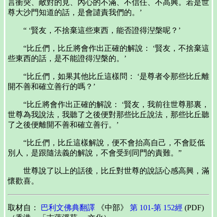
言衝突、敵對的見、內心的不滿、不信任、不高興。若是世
尊大沙門知道的話，是會譴責我們的。’
“ ‘賢友，不捨棄這些東西，能否證得湼槃呢？’
“比丘們，比丘將會作出正確的解說： ‘賢友，不捨棄這
些東西的話，是不能證得湼槃的。’
“比丘們，如果其他比丘這樣問： ‘是尊者令那些比丘離
開不善和確立善行的嗎？’
“比丘將會作出正確的解說： ‘賢友，我前往世尊那裏，
世尊為我說法，我聽了之後便對那些比丘說法，那些比丘聽
了之後便離開不善和確立善行。’
“比丘們，比丘這樣解說，便不會抬高自己，不會貶低
別人，是跟隨法義的解說，不會受到同門的責難。”
世尊說了以上的話後，比丘對世尊的說話心感高興，滿
懷歡喜。
取材自：
巴利文佛典翻譯
《中部》
第 101-第 152經
(PDF)