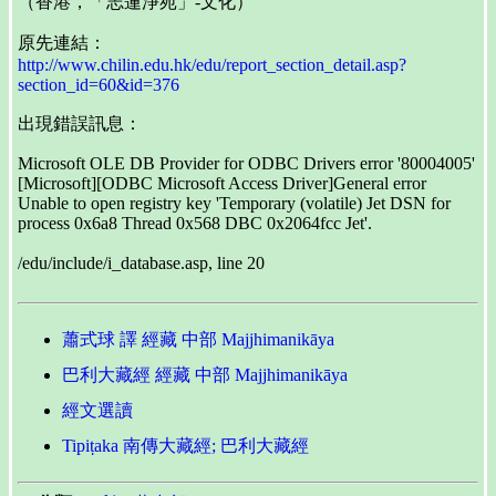
（香港，「志蓮淨苑」-文化）
原先連結：
http://www.chilin.edu.hk/edu/report_section_detail.asp?
section_id=60&id=376
出現錯誤訊息：
Microsoft OLE DB Provider for ODBC Drivers error '80004005'
[Microsoft][ODBC Microsoft Access Driver]General error
Unable to open registry key 'Temporary (volatile) Jet DSN for
process 0x6a8 Thread 0x568 DBC 0x2064fcc Jet'.
/edu/include/i_database.asp, line 20
蕭式球 譯 經藏 中部 Majjhimanikāya
巴利大藏經 經藏 中部 Majjhimanikāya
經文選讀
Tipiṭaka 南傳大藏經; 巴利大藏經