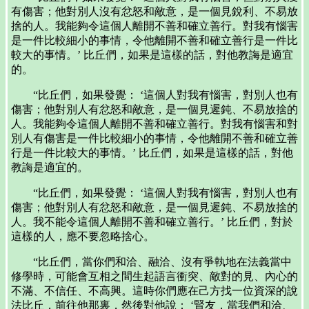
有傷害；他對別人沒有忿怒和敵意，是一個見銳利、不易放
捨的人。我能夠令這個人離開不善和確立善行。對我有惱害
是一件比較細小的事情，令他離開不善和確立善行是一件比
較大的事情。’ 比丘們，如果是這樣的話，對他教誨是適宜
的。
“比丘們，如果發覺： ‘這個人對我有惱害，對別人也有
傷害；他對別人有忿怒和敵意，是一個見遲鈍、不易放捨的
人。我能夠令這個人離開不善和確立善行。對我有惱害和對
別人有傷害是一件比較細小的事情，令他離開不善和確立善
行是一件比較大的事情。’ 比丘們，如果是這樣的話，對他
教誨是適宜的。
“比丘們，如果發覺： ‘這個人對我有惱害，對別人也有
傷害；他對別人有忿怒和敵意，是一個見遲鈍、不易放捨的
人。我不能令這個人離開不善和確立善行。’ 比丘們，對於
這樣的人，應不要忽略捨心。
“比丘們，當你們和洽、融洽、沒有爭執地在法義當中
修學時，可能會互相之間生起語言衝突、敵對的見、內心的
不滿、不信任、不高興。這時你們應在己方找一位資深的說
法比丘，前往他那裏，然後對他說： ‘賢友，當我們和洽、