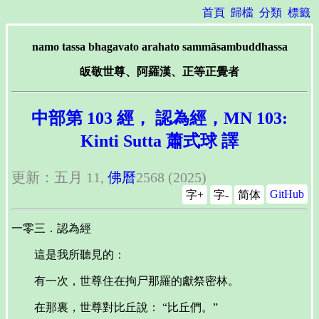
首頁
歸檔
分類
標籤
namo tassa bhagavato arahato sammāsambuddhassa
皈敬世尊、阿羅漢、正等正覺者
中部第 103 經， 認為經，MN 103:
Kinti Sutta 蕭式球 譯
更新：五月 11,
佛曆
2568 (2025)
GitHub
字+
字-
简体
一零三．認為經
這是我所聽見的：
有一次，世尊住在拘尸那羅的獻祭密林。
在那裏，世尊對比丘說： “比丘們。”