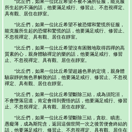
“比丘們，如果一位比丘希望不被不滿所征服，能克服
所生起的不滿的話，他要滿足戒行、修習止、不忽視禪定、
具有觀、居住在靜室。
“比丘們，如果一位比丘希望不被恐懼和驚慌所征服，
能克服所生起的恐懼和驚慌的話，他要滿足戒行、修習止、
不忽視禪定、具有觀、居住在靜室。
“比丘們，如果一位比丘希望沒有困難地取得四禪的高
質素的心，親身體驗禪定的樂的話，他要滿足戒行、修習
止、不忽視禪定、具有觀、居住在靜室。
“比丘們，如果一位比丘希望超越色界的定境，親身體
驗寂靜的無色界解脫的話，他要滿足戒行、修習止、不忽視
禪定、具有觀、居住在靜室。
“比丘們，如果一位比丘希望斷除三結，成為須陀洹，
不會墮落惡道，肯定會得到覺悟的話，他要滿足戒行、修習
止、不忽視禪定、具有觀、居住在靜室。
“比丘們，如果一位比丘希望斷除三結，貪欲、瞋恚、
愚癡薄，成為斯陀含，返回這個世間一次之後苦便會終結的
話，他要滿足戒行、修習止、不忽視禪定、具有觀、居住在