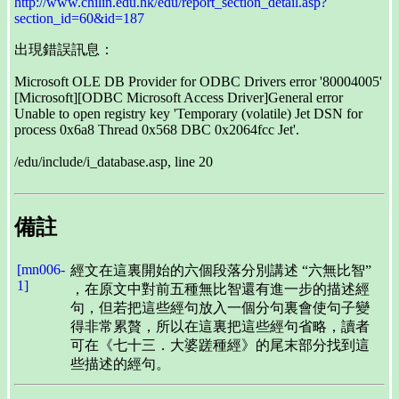
http://www.chilin.edu.hk/edu/report_section_detail.asp?
section_id=60&id=187
出現錯誤訊息：
Microsoft OLE DB Provider for ODBC Drivers error '80004005'
[Microsoft][ODBC Microsoft Access Driver]General error
Unable to open registry key 'Temporary (volatile) Jet DSN for
process 0x6a8 Thread 0x568 DBC 0x2064fcc Jet'.
/edu/include/i_database.asp, line 20
備註
[mn006-
經文在這裏開始的六個段落分別講述 “六無比智”
1]
，在原文中對前五種無比智還有進一步的描述經
句，但若把這些經句放入一個分句裏會使句子變
得非常累贅，所以在這裏把這些經句省略，讀者
可在《七十三．大婆蹉種經》的尾末部分找到這
些描述的經句。