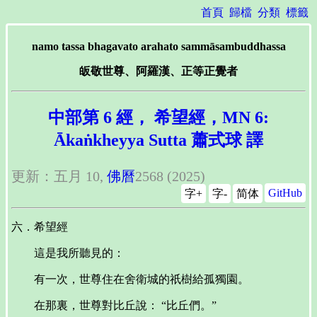
首頁
歸檔
分類
標籤
namo tassa bhagavato arahato sammāsambuddhassa
皈敬世尊、阿羅漢、正等正覺者
中部第 6 經， 希望經，MN 6:
Ākaṅkheyya Sutta 蕭式球 譯
更新：五月 10,
佛曆
2568 (2025)
GitHub
字+
字-
简体
六．希望經
這是我所聽見的：
有一次，世尊住在舍衛城的祇樹給孤獨園。
在那裏，世尊對比丘說： “比丘們。”