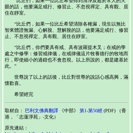
“比丘們，如果一位比丘希望得到清淨及超於常人的天
眼的話，他要滿足戒行、修習止、不忽視禪定、具有觀、居
住在靜室。
“比丘們，如果一位比丘希望清除各種漏，現生以無比
智來體證無漏、心解脫、慧解脫的話，他要滿足戒行、修習
止、不忽視禪定、具有觀、居住在靜室。
“比丘們，你們要具有戒、具有波羅提木叉；在戒的學
處之中修學：修習戒律儀，在戒律儀這片牧養德行的牧地而
行，即使細小的過錯也不會忽視。以上所說的，都是建基於
此。”
世尊說了以上的話後，比丘對世尊的說話心感高興，滿
懷歡喜。
希望經完
取材自：
巴利文佛典翻譯
《中部》
第1-第50經
(PDF) （香
港，「志蓮淨苑」-文化）
原先連結：