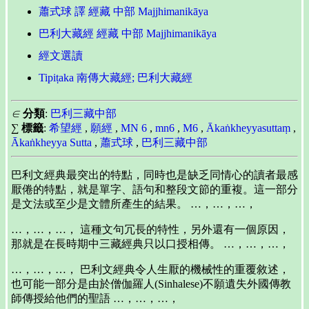
蕭式球 譯 經藏 中部 Majjhimanikāya
巴利大藏經 經藏 中部 Majjhimanikāya
經文選讀
Tipiṭaka 南傳大藏經; 巴利大藏經
∈
分類
:
巴利三藏中部
∑
標籤
:
希望經
,
願經
,
MN 6
,
mn6
,
M6
,
Ākaṅkheyyasuttaṃ
,
Ākaṅkheyya Sutta
,
蕭式球
,
巴利三藏中部
巴利文經典最突出的特點，同時也是缺乏同情心的讀者最感
厭倦的特點，就是單字、語句和整段文節的重複。這一部分
是文法或至少是文體所產生的結果。 …，…，…，
…，…，…， 這種文句冗長的特性，另外還有一個原因，
那就是在長時期中三藏經典只以口授相傳。 …，…，…，
…，…，…， 巴利文經典令人生厭的機械性的重覆敘述，
也可能一部分是由於僧伽羅人(Sinhalese)不願遺失外國傳教
師傳授給他們的聖語 …，…，…，