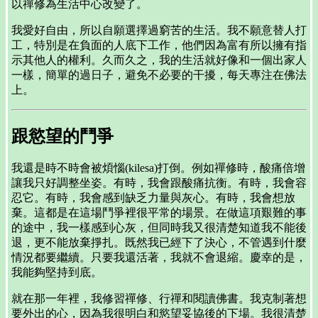
以禪修為生活中心改變了。
我愛好自由，所以自願選擇過窮苦的生活。我不願意替人打
工，特別是在負面的人底下工作，他們因為富有所以擁有指
示其他人的權利。久而久之，我的生活就好像和一個出家人
一樣，簡單的過日子，避免不必要的干擾，每天專注在佛法
上。
跟慾望的鬥爭
我還是時不時會被煩惱(kilesa)打倒。例如禪修時，酸痛倍增
讓我只好調整坐姿。有時，我會跟酸痛抗衡。有時，我會容
忍它。有時，我會感到缺乏力量與灰心。有時，我會想放
棄。這都是在這場鬥爭裡很平常的場景。在做這項艱難的事
的途中，我一樣感到心灰，但同時我又很清楚知道我不能後
退，更不能放棄掙扎。既然我已經下了決心，不管遇到什麼
情況都要繼續。只要我還活著，我就不會退縮。慶幸的是，
我能夠堅持到底。
就在那一年裡，我修習禪修、行禪和閱讀佛書。我克制著想
要外出的心，因為我很明白和慾望妥協後的下場。我很清楚