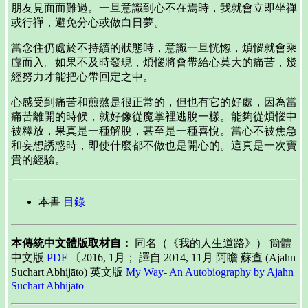
朋友見面而難過。一旦意識到心不在焉時，我就會立即坐禪
或行禪，避免分心或做白日夢。
當念住仍處於不持續的狀態時，意識一旦恍惚，煩惱就會乘
虛而入。如果不及時發現，煩惱將會帶給心莫大的痛苦，幾
經努力才能把心帶回定之中。
心感受到痛苦和煎熬是很正常的，但也有它的好處，因為當
痛苦離開的時候，就好像從魔掌裡逃脫一樣。能夠從煩惱中
被釋放，果真是一種解脫，甚至是一種喜悅。當心不被焦急
和妄想誘惑時，即使什麼都不做也是開心的。這真是一次寶
貴的經驗。
本書
目錄
本傳統中文體版取材自：
同名（《我的人生道路》） 簡體
中文版
PDF
〔2016, 1月； 譯自 2014, 11月 阿瞻 蘇查 (Ajahn
Suchart Abhijāto) 英文版
My Way- An Autobiography by Ajahn
Suchart Abhijāto