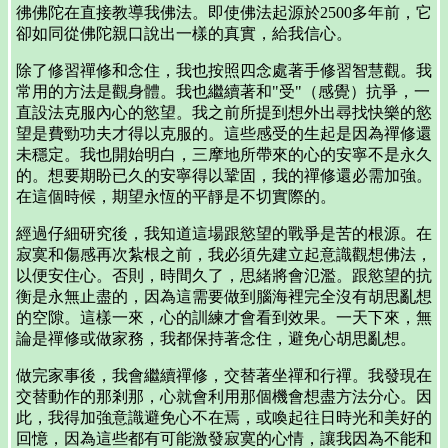
彿佛陀在直接教導我佛法。即使佛法起源於2500多年前，它
卻如同從佛陀親口說出一樣的真實，給我信心。
除了修習禪修和念住，我也按照四念處著手修習智慧觀。我
常用的方法是觀身體。我也繼續著和"受"（感覺）抗爭，一
直設法克服內心的慾望。我之前所提到想外出尋找快樂的慾
望是費勁功夫才得以克服的。這些感受的生起是因為禪修還
未穩定。我也開始明白，三摩地所帶來的心的安寧不是永久
的。想要期盼已久的安寧得以鞏固，我的禪修還必需加強。
在這個時候，期望永恆的平靜是不切實際的。
經過仔細研究後，我知道這場跟慾望的戰爭是苦的根源。在
寂寞和傷感再次紮根之前，我必須先建立起意識觀想佛法，
以便安住心。否則，時間久了，思緒將會氾濫。跟慾望的抗
衡是永無止盡的，因為這需要做到腦海裡完全沒有胡思亂想
的空隙。這樣一來，心的訓練才會看到效果。一天下來，無
論是禪修或做家務，我都保持著念住，避免心胡思亂想。
做完家事後，我會繼續禪修，交替著坐禪和行禪。我發現在
交替動作的那剎那，心就會利用那個機會想盡方法分心。因
此，我得加強意識避免心不在焉，或喚起往日時光和美好的
回憶，因為這些都有可能激發寂寞的心情，讓我因為不能和