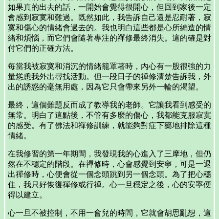
如果真的出去的話，一開始會覺得很開心，但回到家後一定
會感到寂寞和難過。既然如此，我告訴自己還是忍耐著，寂
寞和傷心的情緒會過去的。我也明白這些都是心所編造的情
緒和煩惱，而它們會隨著專注的禪修最終消失。這的確是對
付它們的正確方法。
每當我被寂寞和消沉的情緒籠罩著時，內心有一股很強的力
量慫恿我外出尋找活動。但一段日子的禪修清楚告訴我，外
出的誘惑的毫無用處，因為它只會帶來另外一輪的渴望。
最終，這個難題反而成了教導我的老師。它讓我看到感受的
無常。明白了這點後，不管有多麼的傷心，我都能克服寂寞
的感受。有了佛法和禪修訓練，就能夠對症下藥地排除這種
情緒。
在我修習的第一年期間，我發現我的心進入了三摩地，但仍
然在不穩定的階段。在禪修時，心會感覺到安寧，可是一退
出禪修時，心便會從一個念頭跳到另一個念頭。為了把心穩
住，我只好恢復禪修或行禪。心一旦穩定之後，心的安寧便
得以建立。
心一旦不被控制，不用一會兒的時間，它就會胡思亂想，這