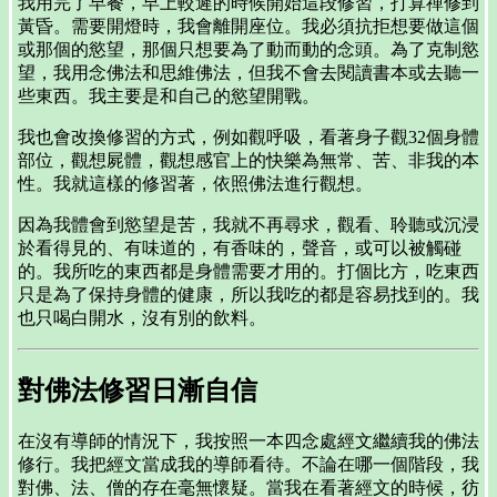
我用完了早餐，早上較遲的時候開始這段修習，打算禪修到
黃昏。需要開燈時，我會離開座位。我必須抗拒想要做這個
或那個的慾望，那個只想要為了動而動的念頭。為了克制慾
望，我用念佛法和思維佛法，但我不會去閱讀書本或去聽一
些東西。我主要是和自己的慾望開戰。
我也會改換修習的方式，例如觀呼吸，看著身子觀32個身體
部位，觀想屍體，觀想感官上的快樂為無常、苦、非我的本
性。我就這樣的修習著，依照佛法進行觀想。
因為我體會到慾望是苦，我就不再尋求，觀看、聆聽或沉浸
於看得見的、有味道的，有香味的，聲音，或可以被觸碰
的。我所吃的東西都是身體需要才用的。打個比方，吃東西
只是為了保持身體的健康，所以我吃的都是容易找到的。我
也只喝白開水，沒有別的飲料。
對佛法修習日漸自信
在沒有導師的情況下，我按照一本四念處經文繼續我的佛法
修行。我把經文當成我的導師看待。不論在哪一個階段，我
對佛、法、僧的存在毫無懷疑。當我在看著經文的時候，彷