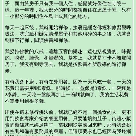
子，而由於房子只有我一個人住，感覺就好像住在寺院一
樣。這一年裡，我大部分的時間都獨自住在這屋子裡，只有
一小部分的時間住在島上或其他的地方。
每天一起床後，我就開始禪修，接著是誦念佛經和修習觀呼
吸法。洗完臉和辦完清理屋子和其他瑣碎的事之後，我就會
到樓下行禪，閱讀佛書和禪修。
我授持佛教的八戒，遠離五官的樂趣，這包括視覺的、味覺
的、嗅覺、聽覺、和觸覺的。基本上，我就是寸步不離那間
房子。我沒有到寺院去。我就是按照書本所教導的進行禪
修。
有時我會下廚，有時在外用餐。因為一天只吃一餐，一天的
花費只需要用到5泰銖。那時候，一盤飯是3泰銖，一碗麵是
2泰銖。一天吃一盤飯再加上一碗麵就夠了。我的生活花費
不需要用到很多錢。
即使在還未修行佛法前，我就已經不是一個挑食的人，更不
用到飲食專家介紹的餐廳用餐。只要能填飽肚子，街邊小販
賣的麵條就已經足夠了。當我剛從美國回來時，那時我會挑
有空調和備有服務員的餐廳，但這項要求也已經因為我逐漸