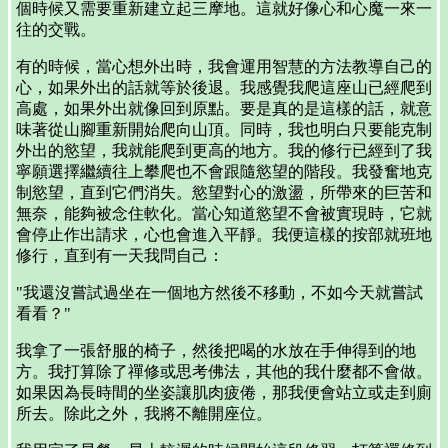
個時候又需要重新建立起三摩地。這就好像心和心魔一來一
往的交戰。
有的時候，當心想外出時，我會運用智慧的方法教導自己的
心，如果外出的話就等於後退。我感覺我爬這座山已經爬到
高處，如果外出就像回到原點。要是真的是這樣的話，就意
味著從山腳重新開始爬向山頂。同時，我也明白只要能克制
外出的慾望，我就能爬到更高的地方。我的修行已經到了我
寧願選擇繼續往上攀爬也不會跟隨慾望的階段。我發奮地克
制慾望，直到它們消失。慾望對心的激盪，所帶來的巨苦和
無奈，能夠被念住軟化。當心知道慾望不會被實現時，它就
會停止作出請求，心也會進入平靜。我便這樣的按部就班地
修行，直到有一天我問自己：
"我還沒嘗試過坐在一個地方然後不移動，不如今天就嘗試
看看？"
我拿了一張舒服的椅子，然後把喝的水放在手伸得到的地
方。我打算除了禪修或思考佛法，其他的我什麼都不會做。
如果因為長時間的坐姿讓肌肉疲倦，那我便會站立或走到廁
所去。除此之外，我將不離開座位。