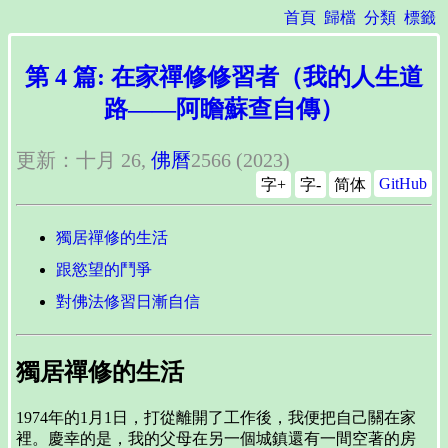
首頁
歸檔
分類
標籤
第 4 篇: 在家禪修修習者（我的人生道
路——阿瞻蘇查自傳）
更新：十月 26,
佛曆
2566 (2023)
GitHub
字+
字-
简体
獨居禪修的生活
跟慾望的鬥爭
對佛法修習日漸自信
獨居禪修的生活
1974年的1月1日，打從離開了工作後，我便把自己關在家
裡。慶幸的是，我的父母在另一個城鎮還有一間空著的房