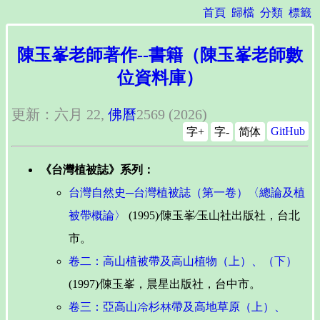
首頁
歸檔
分類
標籤
陳玉峯老師著作--書籍（陳玉峯老師數
位資料庫）
更新：六月 22,
佛曆
2569 (2026)
GitHub
字+
字-
简体
《台灣植被誌》系列：
台灣自然史─台灣植被誌（第一卷）〈總論及植
被帶概論〉
(1995)∕陳玉峯∕玉山社出版社，台北
市。
卷二：高山植被帶及高山植物（上）、（下）
(1997)∕陳玉峯，晨星出版社，台中市。
卷三：亞高山冷杉林帶及高地草原（上）、