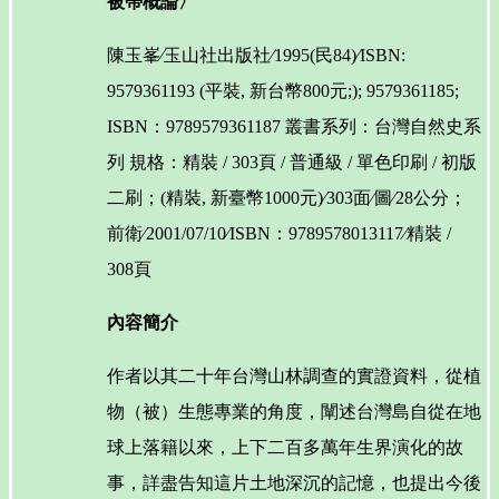
被帶概論〉
陳玉峯∕玉山社出版社∕1995(民84)∕ISBN:
9579361193 (平裝, 新台幣800元;); 9579361185;
ISBN：9789579361187 叢書系列：台灣自然史系
列 規格：精裝 / 303頁 / 普通級 / 單色印刷 / 初版
二刷；(精裝, 新臺幣1000元)∕303面∕圖∕28公分；
前衛∕2001/07/10∕ISBN：9789578013117∕精裝 /
308頁
內容簡介
作者以其二十年台灣山林調查的實證資料，從植
物（被）生態專業的角度，闡述台灣島自從在地
球上落籍以來，上下二百多萬年生界演化的故
事，詳盡告知這片土地深沉的記憶，也提出今後