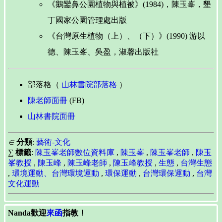
《鵝鑾鼻公園植物與植被》(1984)，陳玉峯，墾
丁國家公園管理處出版
《台灣原生植物（上）、（下）》(1990) 游以
德、陳玉峯、吳盈，淑馨出版社
部落格（
山林書院部落格
）
陳老師面冊
(FB)
山林書院面冊
∈
分類
:
藝術-文化
∑
標籤
:
陳玉峯老師數位資料庫
,
陳玉峯
,
陳玉峯老師
,
陳玉
峯教授
,
陳玉峰
,
陳玉峰老師
,
陳玉峰教授
,
生態
,
台灣生態
,
環境運動、台灣環境運動
,
環保運動
,
台灣環保運動
,
台灣
文化運動
Nanda歡迎
來函
指教！