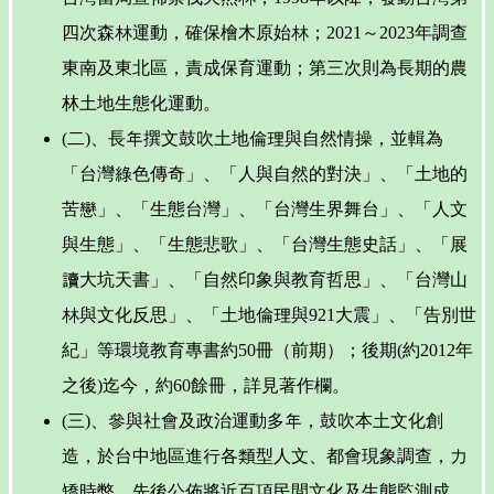
四次森林運動，確保檜木原始林；2021～2023年調查
東南及東北區，責成保育運動；第三次則為長期的農
林土地生態化運動。
(二)、長年撰文鼓吹土地倫理與自然情操，並輯為
「台灣綠色傳奇」、「人與自然的對決」、「土地的
苦戀」、「生態台灣」、「台灣生界舞台」、「人文
與生態」、「生態悲歌」、「台灣生態史話」、「展
讀大坑天書」、「自然印象與教育哲思」、「台灣山
林與文化反思」、「土地倫理與921大震」、「告別世
紀」等環境教育專書約50冊（前期）；後期(約2012年
之後)迄今，約60餘冊，詳見著作欄。
(三)、參與社會及政治運動多年，鼓吹本土文化創
造，於台中地區進行各類型人文、都會現象調查，力
矯時弊，先後公佈將近百項民間文化及生態監測成