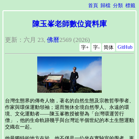
首頁
歸檔
分類
標籤
陳玉峯老師數位資料庫
更新：六月 23,
佛曆
2569 (2026)
GitHub
字+
字-
简体
台灣生態界的傳奇人物，著名的自然生態及宗教哲學學者、
作家與環保運動領袖；退而無休全境自然學人、永遠的環
境、文化運動者――陳玉峯教授被譽為「台灣環運苦行
僧」，他的生命軌跡幾乎與台灣近半個世紀的本土生態運動
交織在一起。
他最獨特的地方在於，他不僅是一位坐在實驗室的學者，更