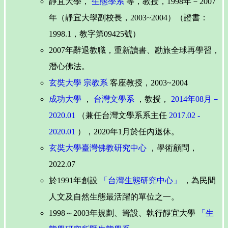
靜宜大學，
生態學系
等，教授，1998年－2007
年（靜宜大學副校長，2003~2004）（證書：
1998.1，教字第09425號）
2007年辭退教職，重新讀書、勘旅全球再學習，
潛心佛法。
玄奘大學
宗教系
客座教授，2003~2004
成功大學
，
台灣文學系
，教授，
2014年08月－
2020.01
（兼任台灣文學系系主任
2017.02 -
2020.01
），2020年1月於任內退休。
玄奘大學臺灣佛教研究中心
，學術顧問，
2022.07
於1991年創設
「台灣生態研究中心」
，為民間
人文及自然生態最活躍的單位之一。
1998～2003年規劃、籌設、執行靜宜大學
「生