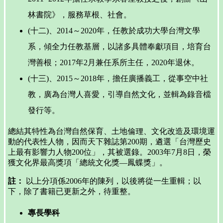
林書院》，服務草根、社會。
(十二)、2014～2020年，任教於成功大學台灣文學
系，傾全力任教基層，以諸多具體奉獻項目，培育台
灣善根；2017年2月兼任系所主任，2020年退休。
(十三)、2015～2018年，擔任廣播義工，從事空中社
教，廣為台灣人喜愛，引導自然文化，並輯為錄音檔
發行等。
總結其特性為台灣自然保育、土地倫理、文化改造及環境運
動的代表性人物，因而天下雜誌第200期，遴選「台灣歷史
上最有影響力人物200位」，其被選錄。2003年7月8日，榮
獲文化界最高獎項「總統文化獎—鳳蝶獎」。
註：
以上分項係2006年的陳列，以後將從一生重輯；以
下，除了書籍已更新之外，待重整。
專長學科