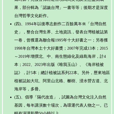
果，部分輯為「認識台灣」一書等等；後期才是深度
台灣哲學文化鉅作。
(四)、1994年以後專志創作二百餘萬年來「台灣自然
史」，整合台灣生界、土地資訊，發表台灣植被誌第
一卷，曾獲選為聯合報1995年十大好書之一；另卷獲
1998年台灣本土十大好書獎；2007年完成13本；2015
～2019年增撰北、中、南生態綠化及綠島海岸，計4
本；2022、2023年出版《唯我玉山》、《海岸植被
誌》，計5本；總計植被誌系列22本。另外，歷來地區
植被誌如大坑、阿里山北格、槲樹、浸水營古道、北
海岸等，多冊。
(五)、倡導「隔代改造」，試圖為台灣文化注入自然
基因，每年講演數十場次，為環運代表人物之一。已
輯有演講影帶50小時以上。