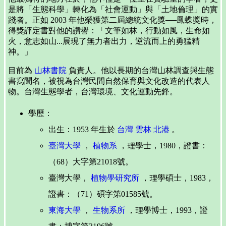
是將「生態科學」轉化為「社會運動」與「土地倫理」的實
踐者。正如 2003 年他榮獲第二屆總統文化獎──鳳蝶獎時，
得獎評定書對他的讚譽：「文筆如林，行動如風，生命如
火，意志如山...展現了無力者出力，逆流而上的勇猛精
神。」
目前為
山林書院
負責人。他以長期的台灣山林調查與生態
書寫聞名，被視為台灣民間自然保育與文化改造的代表人
物。台灣生態學者，台灣環境、文化運動先鋒。
學歷：
出生：1953 年生於
台灣
雲林
北港
。
臺灣大學
，
植物系
，理學士，1980，證書：
（68）大字第21018號。
臺灣大學，
植物學研究所
，理學碩士，1983，
證書：（71）碩字第01585號。
東海大學
，
生物系所
，理學博士，1993，證