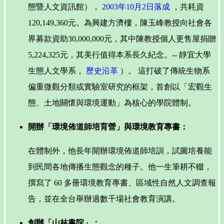
態暨人文資訊館），
2003年10月2日落成
，共耗資
120,149,360元。為興建方濟樓，陳玉峰教授向社會各
界募款資助30,000,000元，其中陳教授個人更售屋捐贈
5,224,325元，其美行值得本系長久紀念。-- 靜宜大學
生態人文學系，
歷史沿革
）。 這打破了傳統生物系
偏重微觀分類或實驗室研究的框架，首創以「宏觀生
態、土地關懷與環境運動」為核心的學院體制。
開辦「環境佈道師培育營」與環境教育專書：
在體制外，他長年開辦環境佈道師培訓，試圖培養能
到民間各地傳播生態觀念的種子。他一生筆耕不輟，
撰寫了 60 多冊環境教育專書、區域性自然人文調查報
告，並在全台舉辦過數千場社會教育演講。
創辦「山林書院」：