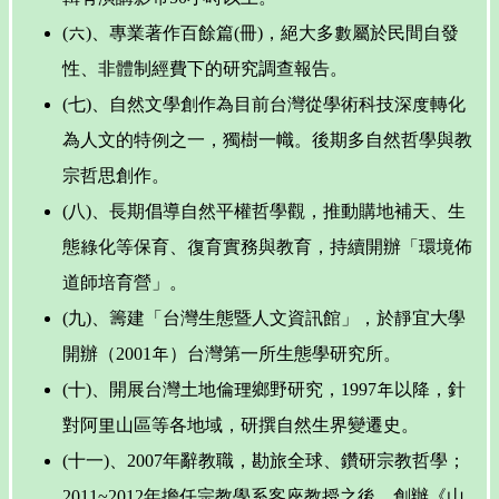
(六)、專業著作百餘篇(冊)，絕大多數屬於民間自發
性、非體制經費下的研究調查報告。
(七)、自然文學創作為目前台灣從學術科技深度轉化
為人文的特例之一，獨樹一幟。後期多自然哲學與教
宗哲思創作。
(八)、長期倡導自然平權哲學觀，推動購地補天、生
態綠化等保育、復育實務與教育，持續開辦「環境佈
道師培育營」。
(九)、籌建「台灣生態暨人文資訊館」，於靜宜大學
開辦（2001年）台灣第一所生態學研究所。
(十)、開展台灣土地倫理鄉野研究，1997年以降，針
對阿里山區等各地域，研撰自然生界變遷史。
(十一)、2007年辭教職，勘旅全球、鑽研宗教哲學；
2011~2012年擔任宗教學系客座教授之後，創辦《山