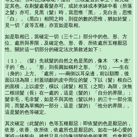
定其色。在剃髮處看髮亦可。或於水缽或本粥缽中看（所落
之髮）亦可。見黑（髮）時，當思惟「黑」，見白去，思惟
「白」，（黑白）相間之時，則從的數的思惟，猶如於髮，
見一切「皮等五種」亦宜如是取相。
如是取相已，當確定一切（三十二）部分中的色、形、方
位、處所與界限，及確定色、形、香、所依處所五種厭惡
性。關於這一切部分的確定法次第敘述如下：
（１）、（髮）先就髮的自然之色是黑的，像木 ‘木＋患’
子的「色」。「形」則長圓如稱杆之形。「方位」──生在
（身的）上方。「處所」──兩側以耳朵邊，前以額際，後
面以項為限；封蓋頭顱的皮中而位的髮，下以（髮）根自己
的面積，上以虛空，橫以（諸髮）相互（之間）為限，決無
二根頭髮（長）在一處的，這是（髮的）「自分的界限」；
髮非毛，毛非髮，如是不與其他（髮以外）的三十一部分混
同，而髮為單獨的一部分，這是（髮的）「他分的界限」。
這是髮的色等確定。
其次確定（此髮的）色等五種厭惡：即依髮的色是厭惡的，
依形，依香、依所依，依處所也是厭惡的。如在一缽心愛的
粥或一缽飯中，雖然只見少許像頭髮的色的東西，也會厭惡