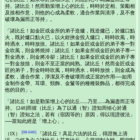
持。諸比丘！然而勤策增上心的比丘，時時於定相、策勵相
及捨相作意，則他的心成為柔軟，適合作業與清淨，及不會
破壞為漏而正等持」。
「諸比丘！如金匠或金所的弟子造爐，既造爐已，於爐口點
火，既於爐口點火已，以火鉗挾金投入爐口，時時吹風，時
時洒水，時時放捨。諸比丘！如果金匠或金匠的弟子專一對
金吹風，則金將燒掉；諸比丘！如果金所或金匠的弟子專一
對金洒水，則金將冷卻；諸比丘！如果金匠或金匠的弟子專
一對金放捨，則金不至正當的純熟。諸比丘！然而金匠或金
匠的弟子，對金時時吹風，時時洒水，時時放捨，則金成為
柔軟，適合作業，淨潔及不會破壞而成正當的作用──如用
金制作金帶、耳環、頸飾、金鬘等的種種裝飾品，都得完成
他的目的」。
「諸比丘！如是勤策增上心的比丘......乃至......為漏盡而正等
持。 [248]而彼（比丘）為了以通（智）證知而傾心於通
（智）證知之法，若有（宿因等的）原因，得以現證彼法」
──當知此經是「增上心」。
[08-046]
（IX）
「諸比丘！具足六法的比丘，得證無上清