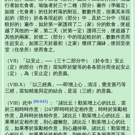
行者如乞食者。瑜伽者於三十二種（部分）遍作（準備定）
如彼（乞食者）的住於村落的附近。數數作意，捨棄其未現
起的（部分）於各各現起的（部分）中，及於二分中（現起
較好的）遍作，如於第一家護得了二（家）分的飲食，便超
越了其他的一家，第二天（於第一定）護得三分，便超越了
其他的兩家。於彼二（部分）中的現起較好的，數數作意而
生起安止，如第三天於最初（之家）獲得了滿缽，便回至坐
堂（住坐所）坐而食之。
（VII）「以安止」──（三十二部分中）（於令生）安止
（定）的部分（作意）當知即於髮等的各各部分而坐起安止
（定），為（安止定）的意義。
（VIII-X）「以三經典」──即增上心，清涼，覺支善巧等
三經，當知精進與定的結合，是這（三經）的意義。
[08-045]
（VIII）此中
：「諸比丘！勤策增上心的比丘，當
於三相時時作意： [247]即時時於定相作意，時時於策勵相
作意，及時時於捨相作意。諸比丘！勤策增上心的比丘，如
果專於定相作意，則心趨懈怠。諸比丘！勤策增上心的比
丘，如果專於策勵相作意，則心趨掉舉。諸比丘！勤策增上
心的比丘，如果專於捨相作意，則他的心不為漏盡而正等