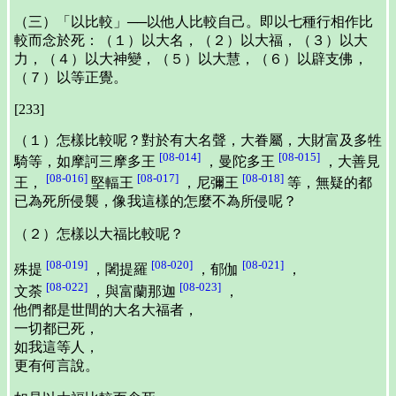
（三）「以比較」──以他人比較自己。即以七種行相作比
較而念於死：（１）以大名，（２）以大福，（３）以大
力，（４）以大神變，（５）以大慧，（６）以辟支佛，
（７）以等正覺。
[233]
（１）怎樣比較呢？對於有大名聲，大眷屬，大財富及多牲
[08-014]
[08-015]
騎等，如摩訶三摩多王
，曼陀多王
，大善見
[08-016]
[08-017]
[08-018]
王，
堅輻王
，尼彌王
等，無疑的都
已為死所侵襲，像我這樣的怎麼不為所侵呢？
（２）怎樣以大福比較呢？
[08-019]
[08-020]
[08-021]
殊提
，闍提羅
，郁伽
，
[08-022]
[08-023]
文荼
，與富蘭那迦
，
他們都是世間的大名大福者，
一切都已死，
如我這等人，
更有何言說。