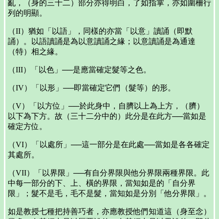
亂，（身的三十二）部分亦得明白，了如指掌，亦如圍柵行
列的明顯。
（II）猶如「以語」，同樣的亦當「以意」讀誦（即默
誦）。以語讀誦是為以意讀誦之緣；以意讀誦是為通達
（特）相之緣。
（III）「以色」──是應當確定髮等之色。
（IV）「以形」──即當確定它們（髮等）的形。
（V）「以方位」──於此身中，自臍以上為上方，（臍）
以下為下方。故（三十二分中的）此分是在此方──當如是
確定方位。
（VI）「以處所」──這一部分是在此處──當如是各各確定
其處所。
（VII）「以界限」──有自分界限與他分界限兩種界限。此
中每一部分的下、上、橫的界限，當知如是的「自分界
限」；髮不是毛，毛不是髮，當知如是分別「他分界限」。
如是教授七種把持善巧者，亦應教授他們知道這（身至念）