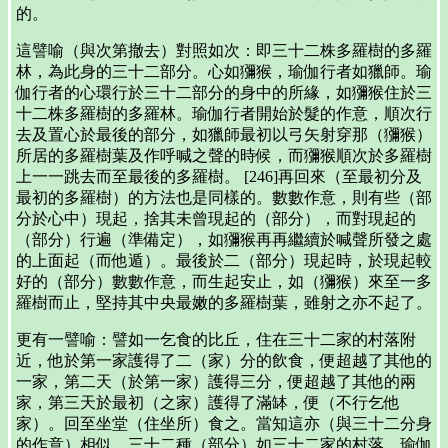
的。
這譬喻（與次第撤去）對照如次：即三十二株多羅樹的多羅
林，為此身的三十二部分。心如獼猴，瑜伽行者如獵師。瑜
伽行者的心環行於三十二部分的身中的所緣，如獼猴住於三
十二株多羅樹的多羅林。瑜伽行者開始於髮的作意，順次行
去及置心於最後的部分，如獵師最初以弓矢射穿那（獼猴）
所居的多羅樹葉及作呼喊之聲的時候，而獼猴順次於多羅樹
上一一跳去而至最後的多羅樹。 [246]再回來（至最初分及
最初的多羅樹）的方法也是同樣的。數數作意，則有些（部
分於心中）現起，捨其未曾現起的（部分），而對現起的
（部分）行遍（準備定），如獼猴再再繼續於喊聲所發之處
的上面起（而他遁）。最後於二（部分）現起時，於現起較
好的（部分）數數作意，而生起安止，如（獼猴）來至一多
羅樹而止，堅持其中央最嫩的多羅樹葉，雖射之亦不起了。
更有一譬喻：譬如一乞食的比丘，住在三十二家的村落附
近，他於第一家護得了二（家）分的飲食，便超越了其他的
一家，第二天（於第一家）護得三分，便超越了其他的兩
家，第三天於最初（之家）護得了滿缽，便（不行乞他
家）。回至坐堂（住坐所）食之。當知這亦（與三十二分身
的作意）相似。三十二種（部分）如三十二家的村落。瑜伽