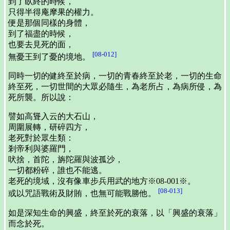
到了臥終的時候，
只得半得庵摩果的權力。
便是那個同樣的身體，
到了福盡的時候，
也要去見死的面，
[08-012]
無憂王到了憂的境地。
同時一切的健終至於病，一切的青春終至於老，一切的生命
終至死，一切世間的大眾必隨生，為老所占，為病所侵，為
死所襲。所以說：
譬如高聳入云的大石山，
周圍展轉，研碎四方，
老死對於眾生類：
剎帝利與婆羅門，
吠捨，首陀，旃陀羅與波孤沙，
一切都粉碎，誰也不能逃。
老死的境域，沒有像車步兵用武的地方※08-001※。
[08-013]
或以咒語戰術及財賄，也無可能戰勝他。
如是深知生命的興盛，終至於死的衰落，以「興盛的衰落」
而念於死。