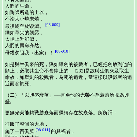
人們的生命，
如陶師所造的土器，
不論大小燒未燒，
[08-009]
最後終至於毀滅。
猶如草尖的朝露，
太陽上升消滅，
人們的壽命亦然。
[08-010]
母親勿阻我（出家）！
如是與生俱來的死，猶如舉劍的殺戮者，已經把劍放到他的
頸上，必取其生命不會停止的。 [232]是故與生俱來及取生
命故，如舉劍的殺戮者，為死的追近，當這樣以殺戮者的追
近而念於死。
（二）「以興盛衰落」──直至他的光榮不為衰落所敗為興
盛。
更無光榮能夠戰勝衰落而繼續存在故衰落。所所謂：
征服了整個的大地，
[08-011]
施了一百俱胝
的具福者，