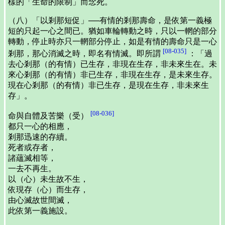
樣的「生命的限制」而念死。
（八）「以剎那短促」──有情的剎那壽命，是依第一義極
短的只起一心之間已。猶如車輪轉動之時，只以一輞的部分
轉動，停止時亦只一輞部分停止，如是有情的壽命只是一心
[08-035]
剎那，那心消滅之時，即名有情滅。即所謂
：「過
去心剎那（的有情）已生存，非現在生存，非未來生在。未
來心剎那（的有情）非已生存，非現在生存，是未來生存。
現在心剎那（的有情）非已生存，是現在生存，非未來生
存」。
[08-036]
命與自體及苦樂（受）
都只一心的相應，
剎那迅速的存續。
死者或存者，
諸蘊滅相等，
一去不再生。
以（心）未生故不生，
依現存（心）而生存，
由心滅故世間滅，
此依第一義施設。