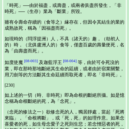
「時死」──由於福盡，或壽盡，或兩者俱盡所發生，「非
時死」──（生存）業為「斷業」所毀。
雖有令壽命存續的（食等之）緣存在，但因令其結生的業的
成熟故死，稱為「因福盡而死」。
如現時的（閰浮提洲）人，不具（諸天的）趣，（劫初人
的）時，（北俱盧洲人的）食等，僅盡百歲的壽量便死，名
為「由壽盡而死」。
[08-003]
[08-004]
如度使魔
及迦藍浮王
等，由於可令死沒的
業，即在那時那地斷絕其生命的廷續，或者由於宿業關繫，
用刀劍等的方法斷其生命廷續而取死者，即名「非時死」。
[230]
如上述的一切（時、非時死）即為命根的斷絕所攝。如是憶
念稱為命根斷絕的死，為「念死」。
（念死的修法之一）欲修念死的人，獨居靜處，當起「死將
來臨」，「命根將斷」，或「死，死」的如理作意。如果念
喜愛者的死，如生母念愛子之死則生悲；若念憎惡者的死，