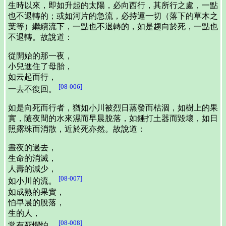
生時以來，即如升起的太陽，必向西行，其所行之處，一點
也不退轉的；或如河片的急流，必持運一切（落下的草木之
葉等）繼續流下，一點也不退轉的，如是趨向於死，一點也
不退轉。故說道：
從開始的那一夜，
小兒進住了母胎，
如云起而行，
[08-006]
一去不復回。
如是向死而行者，猶如小川被烈日蒸發而枯涸，如樹上的果
實，隨夜間的水來濕而早晨脫落，如錘打土器而毀壞，如日
照露珠而消散，近於死亦然。故說道：
晝夜的過去，
生命的消滅，
人壽的減少，
[08-007]
如小川的流。
如成熟的果實，
怕早晨的脫落，
生的人，
[08-008]
常有死懼怕。