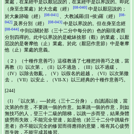
業處，在某經中是以厭惡說的，在某經中是以界說的。即此
[08-040]
（身至念業處）於大念處（經）
中是以厭惡說的；
[08-041]
[08-
於大象跡喻（經）
、大教誡羅(目+侯)羅（經）
042]
[08-043]
及界分別（經）
中是以界說的。但在身至念經
[08-044]
中則以關於那（三十二分中每分的）色的顯現者而
分別四禪的。此中以界說的是毗缽捨那（觀）的業處，以厭
惡說的是奢摩他（止）業處。於此（厭惡作意節）中是奢摩
他（止）業處的意義。
（２）（十種作意善巧）這樣教過了七種把持善巧之後，當
再教（I）以次第，（II）以不過急，（III）以不過緩，
（IV）以除去散亂，（V）以假名的超越，（VI）以次第撤
去，（VII）以安止，（VII-X）以三經典的十種作意善巧。
[244]
（I）「以次第」──於此（三十二分身），自讀誦以後，當
次第的作意，不要跳一個的作意。如果跳一個的作意，則如
無技巧的人，登三十二級的階梯，以跳一步而登，結果身體
疲勞而失敗，不能完全登達，如是他（於三十二分中跳級作
意者）亦不能以完全的修習而得應得的意樂，唯有其心疲勞
而失敗，不能完成其修習。