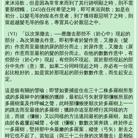
來沐浴飲，但是因為常常來而到了其行跡明顯之時，則不需
要那標幟， [245]在任何希望之時，即可來浴與飲；如是在
初分，以髮毛等的假名作意者，到了獲得厭惡明了之時，則
當超越髮毛等的假名，專置其心於厭惡之中。
（VI）「以次第撤去」──應撤去那些不（於心中）現起的
部分，為次第撤去作意。即初學者於髮作意，又撤去（髮
的）作意而至最後的尿的部分而止；於尿作意，又撤去（尿
的）作意而至最初的髮的部分而止。在他的數數作意中，有
些部分（於心中）現起，有些則不現起。當於那些現起的部
分中先作（意）業。如果二分同時現起之時，亦必有一分現
起比較好的，如是當於那現起的部分數數作意，而生起安止
定。
這是個有關的譬喻；即譬如要捕捉住在三十二株多羅樹所形
成的多羅林中的獼猴的獵師，最初以弓矢射穿那獼猴所居的
多羅樹葉及作呼喊之聲，此時那獼猴便順次於多羅樹上一一
的跳去而至最後的多羅樹；獵師亦追至那裡行其同樣的方
法，而彼（獼猴）又以同樣的方法逃回最初的多羅樹。如是
由於各處屢起喊聲，令彼（獼猴）數數次第奔跳，終於停止
一多羅樹，堅持那中央最嫩的多羅葉，縱使（弓矢）射去之
時它也不起了。當知這（與三十二分身的次第撤去）是相似