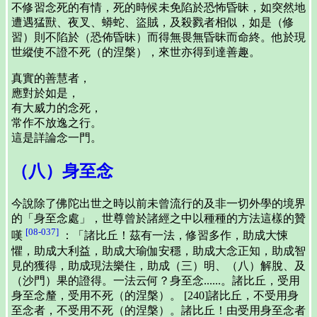
不修習念死的有情，死的時候未免陷於恐怖昏昧，如突然地
遭遇猛獸、夜叉、蟒蛇、盜賊，及殺戮者相似，如是（修
習）則不陷於（恐佈昏昧）而得無畏無昏昧而命終。他於現
世縱使不證不死（的涅槃），來世亦得到達善趣。
真實的善慧者，
應對於如是，
有大威力的念死，
常作不放逸之行。
這是詳論念一門。
（八）身至念
今說除了佛陀出世之時以前未曾流行的及非一切外學的境界
的「身至念處」，世尊曾於諸經之中以種種的方法這樣的贊
[08-037]
嘆
：「諸比丘！茲有一法，修習多作，助成大悚
懼，助成大利益，助成大瑜伽安穩，助成大念正知，助成智
見的獲得，助成現法樂住，助成（三）明、（八）解脫、及
（沙門）果的證得。一法云何？身至念......。諸比丘，受用
身至念釐，受用不死（的涅槃）。 [240]諸比丘，不受用身
至念者，不受用不死（的涅槃）。諸比丘！由受用身至念者