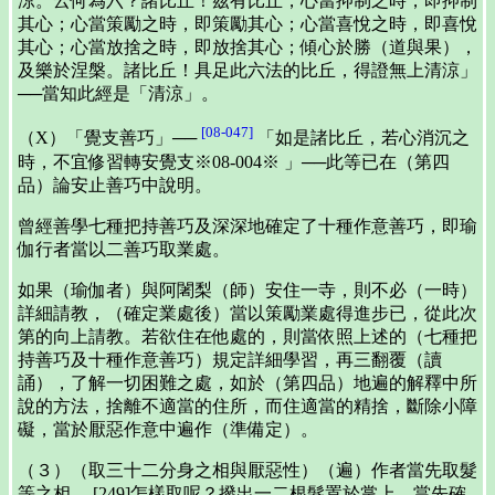
涼。云何為六？諸比丘！茲有比丘，心當抑制之時，即抑制
其心；心當策勵之時，即策勵其心；心當喜悅之時，即喜悅
其心；心當放捨之時，即放捨其心；傾心於勝（道與果），
及樂於涅槃。諸比丘！具足此六法的比丘，得證無上清涼」
──當知此經是「清涼」。
[08-047]
（X）「覺支善巧」──
「如是諸比丘，若心消沉之
時，不宜修習轉安覺支※08-004※ 」──此等已在（第四
品）論安止善巧中說明。
曾經善學七種把持善巧及深深地確定了十種作意善巧，即瑜
伽行者當以二善巧取業處。
如果（瑜伽者）與阿闍梨（師）安住一寺，則不必（一時）
詳細請教，（確定業處後）當以策勵業處得進步已，從此次
第的向上請教。若欲住在他處的，則當依照上述的（七種把
持善巧及十種作意善巧）規定詳細學習，再三翻覆（讀
誦），了解一切困難之處，如於（第四品）地遍的解釋中所
說的方法，捨離不適當的住所，而住適當的精捨，斷除小障
礙，當於厭惡作意中遍作（準備定）。
（３）（取三十二分身之相與厭惡性）（遍）作者當先取髮
等之相。 [249]怎樣取呢？撥出一二根髮置於掌上，當先確