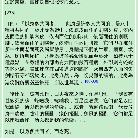
定的業處。當如是自他比較而念死。
[235]
（四）「以身多共同者」──此身是許多人共同的，是八十
種蟲共同的。於此等蟲聚中，依處皮而住的則啖外皮，依內
皮而住的則啖內皮，依肉而住的則啖肉，依腱而住的則啖
腱，依骨而住的則啖骨，依髓而住的則啖髓。它們即在那住
所中生而老而死及屙屎放尿，身體是它們的生家、病室、墳
墓、廁所與尿桶。此身為彼等蟲聚擾亂而至於死。如彼八十
種蟲聚，在身體的內部尚有共同的數百種病，外部則有蛇蠍
等的死緣。譬如建立在四衢通道的鵠的，來自四方八面的矢
劍槍石等都落於此。此身亦然，為一切災難的鵠的。此身為
[08-030]
諸災難所襲必至於死。所以世尊說：
「諸比丘！茲有比丘，日去夜來之時，作是思惟：『我實有
甚多死的緣，蛇嚙我，蠍嚙我，百足蟲嚙我，它們都足以使
我命終，所以都是我的危礙』。或者『我顛躓跌倒，飲食於
身中腐敗，膽汁的擾亂，痰的擾亂，劍風的擾亂，它們都足
以使我命終，所以都是我的危礙』」。
如是「以身多共同者」而念死。