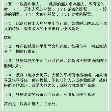
（五）「以壽命無力」──此壽的無力名為無力。因有情的
命，（１）須出入息的關繫，（２）威儀的關繫，（３）泠
熱的關繫，（４）大種的關繫，（５）食物的關繫。
（１）此命須得出入息的平衡而存續。如果呼出的鼻息不進
入的時候，或者吸入的不出來時，便名為死。
[236]
（２）獲得四威儀的平衡而命能存續。如果任何一種威儀過
分了，則壽行斷絕。
（３）獲得冷熱的平衡而命能存續。如為過冷熱或過熱的征
服則失命。
（４）獲得（地水火風四）大種的平衡而命能存續。如果地
界及水界等任一種的擾亂，則強壯的人亦成身體僵硬，或痢
疾而身體濕污，或受大熱之苦，或關節敗壞而至命終。
（５）獲得適當的段食時而命續。不得食者便至命終。
當如是「以壽命無力」而念死。