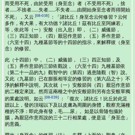
而受用不死，由於受用（身至念）者（不受用不死），捨
者......不捨者......失者......不失者......由開始身至念者而得開始
[08-038]
不死」，又云
：「諸比丘！身至念云何修習？云何
多作，有大果，有大功德？諸比丘！茲有比丘至阿練若」
等，依此等（一）安般（出入息）即，（二）威儀節，
（三）四正知節，（四）厭惡作意節，（五）界作意節，
（六至十四）九種墓節等的十四節的指示，來解釋彼（身至
念）的修習。
此（十四節）中，（二）威儀節，（三）四正知節，及
（五）界作意節的三節依觀說，（六至十四）九種墓節依
（第二十一品的九）觀智中的（第四）過患隨觀（智）說。
又此（九墓節）已在膨脹相等定的修習的（第六品之十）不
淨的解釋中說明。其次就（一）安般節與（四）厭惡作意節
的二種定來說。然而這兩種之中的安般節則另有念安般單獨
[08-039]
的業處說明。如云
：「復次，諸比丘！比丘於此足
蹠以上，發的頂端以下及以皮膚為周圍的身體，觀察充滿種
種的不淨：即此身有發，毛......尿」。如是以骨隨包攝於
腦，為厭惡作意而說的三十二行相業處，便是這「身至念」
的意義。