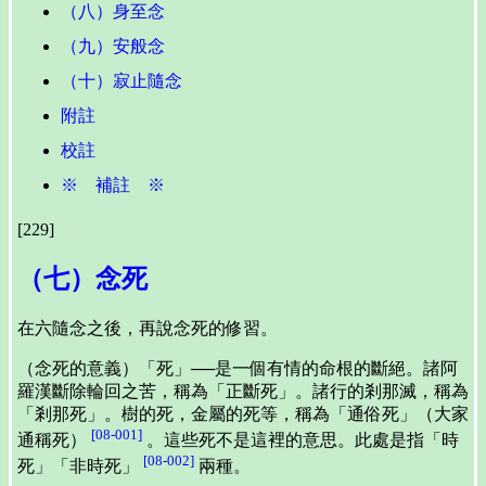
（八）身至念
（九）安般念
（十）寂止隨念
附註
校註
※ 補註 ※
[229]
（七）念死
在六隨念之後，再說念死的修習。
（念死的意義）「死」──是一個有情的命根的斷絕。諸阿
羅漢斷除輪回之苦，稱為「正斷死」。諸行的剎那滅，稱為
「剎那死」。樹的死，金屬的死等，稱為「通俗死」（大家
[08-001]
通稱死）
。這些死不是這裡的意思。此處是指「時
[08-002]
死」「非時死」
兩種。