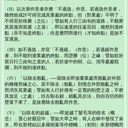
（II）以次第作意者亦應「不過急」作意。若過急作意者，
雖然他或許可得完成其業處的終點，但（對業處）不明了，
不得至於殊勝（之位）；譬如有人行三由旬的道路，不觀察
其當進與當避（之道），即以速度的往返百回，雖然到達終
點（亦不知是終點），但是應問而後行（才知終點）是故不
宜過急。
（III）如不過急，亦宜「不過緩」（作意），若過緩作意
者，則不能到達業處的終點，而證勝（位）之緣；譬如欲於
當日行三由旬之道的人，若於途中的樹、山、池等處處耽
擱，則不能到達終點。
（IV）「以除去散亂」──當除去即放棄業處而散亂於外部
的種種所緣之心。若不除去（散亂）則憶念外部散亂之時，
而消失其業處；譬如有人行於僅有一足寬的削壁之道，不察
其放足（之處），但左盼右顧，錯亂其步法，則自百仞的削
壁落下來了。是故應除去散亂而作意。
（V）「以假名的超越」──即超越了髮毛等的假名（概
念），置心於厭惡中，譬如大旱之時，有人在林中發現了泉
水，即在那裡結以多羅樹葉等作標幟，（初則）依那標幟而