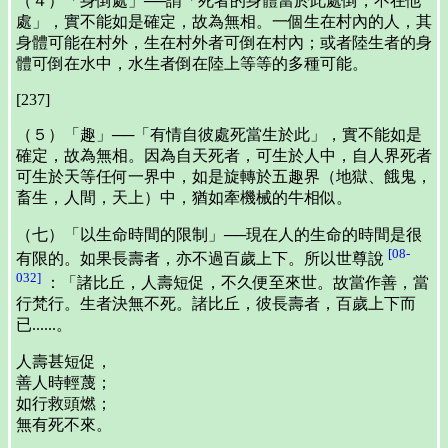
（４）「身倒處」──謂「死者的身體當於此處倒，不在他
處」，實不能如是確定，故為無相。一個生在村內的人，其
身體可能在村外，生在村外者可倒在村內；或者陸生者的身
體可倒在水中，水生者倒在陸上等等的多種可能。
[237]
（５）「趣」──「有情自彼處死當生於此」，實不能如是
確定，故為無相。因為自天死者，可生於人中，自人界死者
可生於天等任何一界中，如是旋轉於五趣界（地獄、餓鬼，
畜生，人間，天上）中，猶如牽機械的牛相似。
（七）「以生命時間的限制」──現在人的生命的時間是很
[08-
有限的。如果長壽者，亦不過百歲上下。所以世尊說
032]
：「諸比丘，人壽短促，不久便至來世。故當作善，當
行梵行。生者決無不死。諸比丘，彼長壽者，百歲上下而
已......。
人壽甚短促，
善人時輕蔑；
如行救頭燃；
無有死不來。