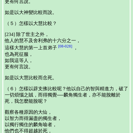
更有何言說。
如是以大神變比較而說。
（５）怎樣以大慧比較？
[234] 除了世主之外，
他人的慧不及舍利弗的十六分之一，
[08-028]
這樣大慧的第一上首弟子
，
也為死征服，
如我這等人，
更有何言說。
如是以大慧比較而念死。
（６）怎樣以辟支佛比較呢？他以自己的智與精進力，破了
一切煩惱之賊，而得獨覺──麟角獨生者，亦不能脫離於
死，我怎麼能脫呢？
觀察各種原因的大仙，
以智力而得漏盡的獨生者，
以獨行獨住的麟角喻者，
他們也不得超越於死，