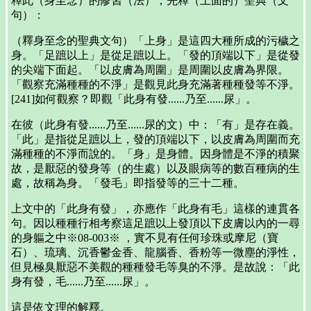
釋此（身至念）的修習（法），先釋（上面的）聖典（文
句）：
（釋身至念的聖典文句）「上身」是這四大種所成的污穢之
身。「足蹠以上」是從足蹠以上。「發的頂端以下」是從發
的尖端下面起。「以皮膚為周圍」是周圍以皮膚為界限。
「觀察充滿種種的不淨」是觀見此身充滿著種種發等不淨。
[241]如何觀察？即觀「此身有發......乃至......尿」。
在彼（此身有發......乃至......尿的文）中：「有」是存在義。
「此」是指從足蹠以上，發的頂端以下，以皮膚為周圍而充
滿種種的不淨而說的。「身」是身體。因身體是不淨的積聚
故，是厭惡的發身等（的生處）以及眼病等的數百種病的生
處，故稱為身。「發毛」即指發等的三十二種。
上文中的「此身有發」，亦應作「此身有毛」這樣的連貫各
句。因以種種行相考察這足蹠以上發頂以下皮膚以內的一尋
的身軀之中※08-003※ ，實不見有任何珍珠或摩尼（寶
石）、琉璃、沉香鬱金香、龍腦香、香粉等一微塵的淨性，
但見極臭厭惡不美觀的種種發毛等臭的不淨。是故說：「此
身有發，毛......乃至......尿」。
這是依文理的解釋。