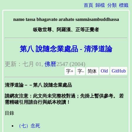
首頁
歸檔
分類
標籤
namo tassa bhagavato arahato sammāsambuddhassa
皈敬世尊、阿羅漢、正等正覺者
第八 說隨念業處品 - 清淨道論
更新：七月 01,
佛曆
2547 (2004)
Old
GitHub
字+
字-
简体
清淨道論－－第八 說隨念業處品
請網友注意：此文尚未完整校對過；先掛上暫供參考。 若
需精確引用請自行與紙本校讀！
目錄
（七）念死