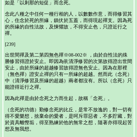
如是「以剎那的短促」而念死。
念此八種之中任何一種行相的人，以數數作意，而得修習其
心，住念於死的所緣，鎮伏於五蓋，而得現起禪支。因為死
的所緣的自性法故，及悚懼故，不得安止色，只證近行之
禪。
[239]
出世間禪及第二第四無色禪※08-002※ ，由於自性法的殊
勝修習得證於安止。即因為依清淨修習的次第故得證出世間
安止，由於所緣的超越修習故得證無色安止。因為在那裡
（無色禪）證安止禪的只有一所緣的超越。然而此（念死）
中（清淨修習及所緣的超越）兩者都沒有。所以（念死）只
能證得近行之禪。
因為此禪是由於念死之力而生起，故稱「念死」。
（念死的功德）勤修念死的比丘，是常不放逸的，對一切有
得不愛樂想，捨棄命的愛者，是呵斥罪惡者，不多貯藏，對
於資具離慳垢，得至熟練於他的無常之想，隨著亦得現起苦
想及無我想。