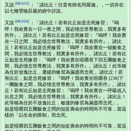
[08-033]
又說
：「諸比丘！往昔有師名阿羅迦」，一切亦在
以七種譬喻莊嚴的經中詳說。
[08-034]
又說
：「諸比丘！若有比丘如是念死修習；『嗚
呼！我命實在一日一夜之間，我必憶念世尊教法，我實多有
所作』。諸比丘！若有比丘如是念死修習：『嗚呼！我命實
在一日之間，我必憶念世尊教法，我實多有所作』。諸比
丘！若有比丘如是念死修習：『嗚呼！我命實在一頓飯食之
間，我必憶念世尊教法，我實多有所作』。諸比丘！若有比
丘如是念死修習：『嗚呼！我命實在咀嚼吞下四五團飯食之
間，我必憶念世尊教法，我實多有所作』。諸比丘！此等稱
為住於放逸比丘，遲緩的修習為漏盡而念死 。諸比丘！若
有比丘，如是念死修習：『嗚呼！我命實在咀嚼吞 [238]下
一團飯食之間，我必憶念世尊教法，我實多有所作』。諸比
丘！若有比丘如是念死修習：『嗚呼！我命實在一呼吸或入
出息之間，我必憶念世尊教法，我實多有所作』。諸比丘！
此等稱為住於不放逸比丘，敏捷的修習為漏盡而念死」。
如是咀嚼四五團飯食之間的短促壽命的時間尚不可靠，當這
樣的「以生命的限制」而念死。
如是咀嚼四五團飯食之間的短促壽命的時間尚不可靠，當這