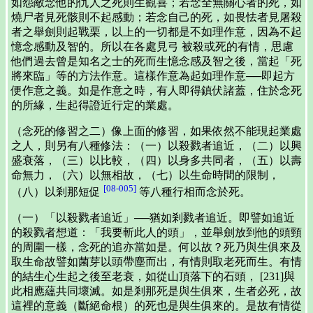
如怨敵念他的仇人之死則生觀喜；若念全無關心者的死，如
燒尸者見死骸則不起感動；若念自己的死，如畏怯者見屠殺
者之舉劍則起戰栗，以上的一切都是不如理作意，因為不起
憶念感動及智的。所以在各處見弓 被殺或死的有情，思慮
他們過去曾是知名之士的死而生憶念感及智之後，當起「死
將來臨」等的方法作意。這樣作意為起如理作意──即起方
便作意之義。如是作意之時，有人即得鎮伏諸蓋，住於念死
的所緣，生起得證近行定的業處。
（念死的修習之二）像上面的修習，如果依然不能現起業處
之人，則另有八種修法：（一）以殺戮者追近，（二）以興
盛衰落，（三）以比較，（四）以身多共同者，（五）以壽
命無力，（六）以無相故，（七）以生命時間的限制，
[08-005]
（八）以剎那短促
等八種行相而念於死。
（一）「以殺戮者追近」──猶如剎戮者追近。即譬如追近
的殺戮者想道：「我要斬此人的頭」，並舉劍放到他的頭頸
的周圍一樣，念死的追亦當如是。何以故？死乃與生俱來及
取生命故譬如菌芽以頭帶塵而出，有情則取老死而生。有情
的結生心生起之後至老衰，如從山頂落下的石頭， [231]與
此相應蘊共同壞滅。如是剎那死是與生俱來，生者必死，故
這裡的意義（斷絕命根）的死也是與生俱來的。是故有情從