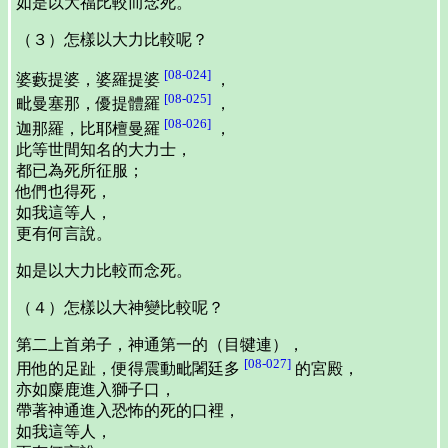
如是以大福比較而念死。
（３）怎樣以大力比較呢？
[08-024]
婆藪提婆，婆羅提婆
，
[08-025]
毗曼塞那，優提體羅
，
[08-026]
迦那羅，比耶檀曼羅
，
此等世間知名的大力士，
都已為死所征服；
他們也得死，
如我這等人，
更有何言說。
如是以大力比較而念死。
（４）怎樣以大神變比較呢？
第二上首弟子，神通第一的（目犍連），
[08-027]
用他的足趾，便得震動毗闍廷多
的宮殿，
亦如麋鹿進入獅子口，
帶著神通進入恐怖的死的口裡，
如我這等人，