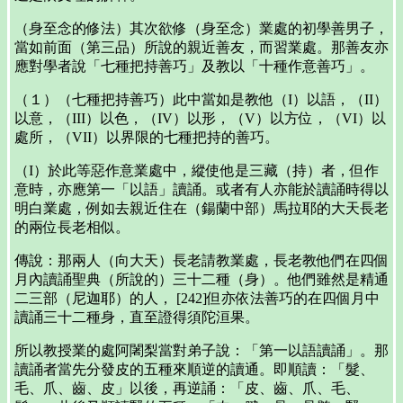
（身至念的修法）其次欲修（身至念）業處的初學善男子，
當如前面（第三品）所說的親近善友，而習業處。那善友亦
應對學者說「七種把持善巧」及教以「十種作意善巧」。
（１）（七種把持善巧）此中當如是教他（I）以語，（II）
以意，（III）以色，（IV）以形，（V）以方位，（VI）以
處所，（VII）以界限的七種把持的善巧。
（I）於此等惡作意業處中，縱使他是三藏（持）者，但作
意時，亦應第一「以語」讀誦。或者有人亦能於讀誦時得以
明白業處，例如去親近住在（鍚蘭中部）馬拉耶的大天長老
的兩位長老相似。
傳說：那兩人（向大天）長老請教業處，長老教他們在四個
月內讀誦聖典（所說的）三十二種（身）。他們雖然是精通
二三部（尼迦耶）的人， [242]但亦依法善巧的在四個月中
讀誦三十二種身，直至證得須陀洹果。
所以教授業的處阿闍梨當對弟子說：「第一以語讀誦」。那
讀誦者當先分發皮的五種來順逆的讀通。即順讀：「髮、
毛、爪、齒、皮」以後，再逆誦：「皮、齒、爪、毛、