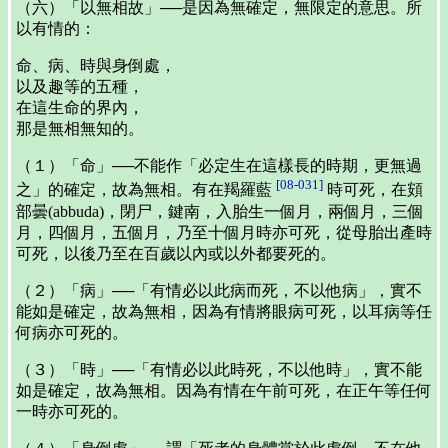
（六）「以無相故」──是因為無確定，無限定的意思。所
以有情的：
命、病、時與身倒處，
以及趣等的五種，
在這生命的界內，
那是無相無知的。
（１）「命」──不能作「必定生在這樣長的時期，更無過
[08-031]
之」的確定，故為無相。有在羯羅藍
時可死，在頞
部曇(abbuda)，閉尸，鍵南，入胎生一個月，兩個月，三個
月，四個月，五個月，乃至十個月時亦可死，從母胎出產時
可死，以後乃至在百歲以內或以外都要死的。
（２）「病」──「有情必以此病而死，不以他病」，實不
能如是確定，故為無相，因為有情將眼病可死，以耳病等任
何病亦可死的。
（３）「時」──「有情必以此時死，不以他時」，實不能
如是確定，故為無相。因為有情在午前可死，在正午等任何
一時亦可死的。