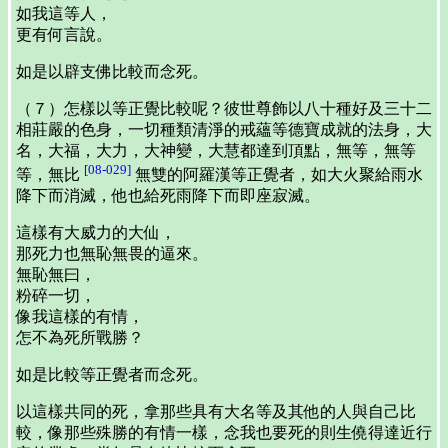
如我這等人，
更有何言說。
如是以辟支佛比較而念死。
（７）怎樣以等正覺比較呢？彼世尊飾以八十種好及三十二
相莊嚴的色身，一切種類清淨的戒蘊等德寶成就的法身，大
名，大福，大力，大神變，大慧都達到頂點，無等，無等
[08-029]
等，無比
無雙的阿羅漢等正覺者，如大火聚給雨水
降下而消滅，他也給死雨降下而即座寂滅。
這樣有大威力的大仙，
那死力也無恥無畏的逼來。
無恥無曰，
粉碎一切，
像我這樣的有情，
怎不為死所戰勝？
如是比較等正覺者而念死。
以這樣共同的死，拿那些具有大名等及其他的人與自己比
較，像那些殊勝的有情一樣，念我也要死的則生僥得達近行