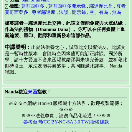
∑
標籤
:
莫哥西亞多
,
莫哥西亞多開示錄
,
鄔達摩比丘
,
尊者
莫哥西亞多
,
尊者鄔達摩
,
法談
,
開示錄
,
空、有為
,
無為
據英譯者—鄔達摩比丘交待，此譯文僅能免費與大眾結緣，
作為法的禮物（Dhamma Dāna）。你可以在任何媒體上重
新編製、重印、翻譯和重新發布這部作品。
中譯聲明：
出於法供養之心，試譯此文以饗法友。此譯文
是一暫時性版本，會隨時空因緣儘可能訂正誖誤。囿於所
學，請十方賢達不吝來函賜教錯謬與未臻完善處；並祈藉此
拋磚引玉，眾法友能共襄盛舉，共同圓滿此譯事。 Nanda
謹識。
Nanda歡迎
來函
指教！
※※※本網站 Htmled 版權屬十方法界，歡迎複製流傳；
※※※
※※※法義尊貴，請勿商品化流通！※※※
參考台灣(CC BY-NC-SA 3.0 TW)授權條款