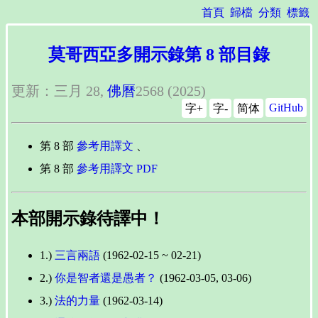
首頁
歸檔
分類
標籤
莫哥西亞多開示錄第 8 部目錄
更新：三月 28,
佛曆
2568 (2025)
GitHub
字+
字-
简体
第 8 部
參考用譯文
、
第 8 部
參考用譯文 PDF
本部開示錄待譯中！
1.)
三言兩語
(1962-02-15 ~ 02-21)
2.)
你是智者還是愚者？
(1962-03-05, 03-06)
3.)
法的力量
(1962-03-14)