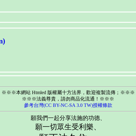
n)
※※※本網站 Htmled 版權屬十方法界，歡迎複製流傳；※※※
※※※法義尊貴，請勿商品化流通！※※※
參考台灣(CC BY-NC-SA 3.0 TW)授權條款
願我們一起分享法施的功德、
願一切眾生受利樂、