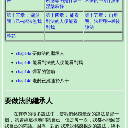
舍
所應願的是什麼─
常恒的─諸行無常
涅槃寂靜
第十三章： 關於
第十四章： 能看
第十五章： 自燈
我自己─諸法無我
到法的人便能看
明、法燈明─最後
到我
說法
整部
chap14a
要做法的繼承人
chap14b
能看到法的人便能看到我
chap14c
彈琴的譬喻
chap14d
老齡已經達於八十
要做法的繼承人
在釋尊的很多說法中，使我們銘感最深的說法是那一
個， 我曾經這樣地問我自己。但是每一次，我都不能回答
我自己的問話。因為，對於 我來說銘感很深的說法，絕不