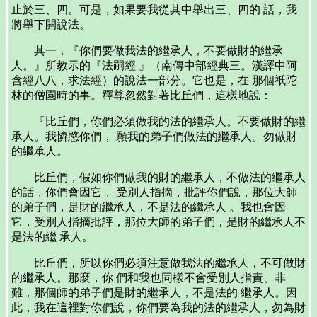
止於三、四。可是，如果要我從其中舉出三、四的 話，我
將舉下開說法。
其一，『你們要做我法的繼承人，不要做財的繼承
人。』所教示的『法嗣經 』（南傳中部經典三。漢譯中阿
含經八八，求法經）的說法一部分。它也是，在 那個祇陀
林的僧園時的事。釋尊忽然對著比丘們，這樣地說：
『比丘們，你們必須做我的法的繼承人。不要做財的繼
承人。我憐愍你們， 願我的弟子們做法的繼承人。勿做財
的繼承人。
比丘們，假如你們做我的財的繼承人，不做法的繼承人
的話，你們會因它， 受別人指摘，批評你們說，那位大師
的弟子們，是財的繼承人，不是法的繼承人 。我也會因
它，受別人指摘批評，那位大師的弟子們，是財的繼承人不
是法的繼 承人。
比丘們，所以你們必須注意做我法的繼承人，不可做財
的繼承人。那麼，你 們和我也同樣不會受別人指責、非
難，那個師的弟子們是財的繼承人，不是法的 繼承人。因
此，我在這裡對你們說，你們要為我的法的繼承人，勿為財