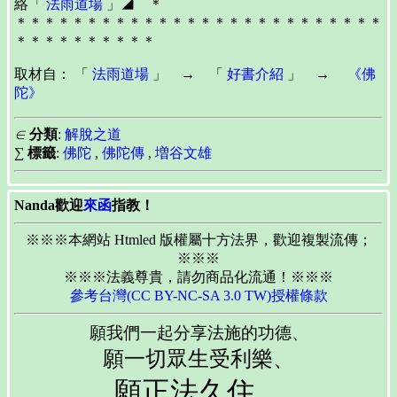
絡「
法雨道場
」◢ ＊
＊＊＊＊＊＊＊＊＊＊＊＊＊＊＊＊＊＊＊＊＊＊＊＊＊＊
＊＊＊＊＊＊＊＊＊＊
取材自： 「
法雨道場
」 → 「
好書介紹
」 →
《佛
陀》
∈
分類
:
解脫之道
∑
標籤
:
佛陀
,
佛陀傳
,
増谷文雄
Nanda歡迎
來函
指教！
※※※本網站 Htmled 版權屬十方法界，歡迎複製流傳；
※※※
※※※法義尊貴，請勿商品化流通！※※※
參考台灣(CC BY-NC-SA 3.0 TW)授權條款
願我們一起分享法施的功德、
願一切眾生受利樂、
願正法久住。