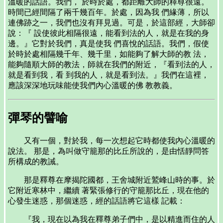
溫暖的話語。我們， 於時於處，都距離大師的釋尊很遠。
時間已經間隔了兩千幾百年。於處，因為我 們緣薄，所以
連佛跡之一，我們也沒有拜見過。可是，於這部經，大師卻
說：『 設使彼此相隔很遠，能看到法的人，就是在我的身
邊。』它對於我們，真是使我 們喜悅的話語。我們，假使
於時於處相隔幾千年、幾千里，如能夠了解大師的教 法，
能夠隨順大師的教法，師就在我們的附近，『看到法的人，
就是看到我，看 到我的人，就是看到法。』我們在這裡，
應該深深地玩味能使我們內心溫暖的佛 教教義。
彈琴的譬喻
又有一個，對於我，每一次想起它時都使我內心溫暖的
說法。 那是，為叫做守籠那的比丘所說的，是由恬靜問答
所構成的教誡。
那是釋尊在摩揭陀國都，王舍城附近鷲峰山時的事。於
它附近寒林中，繼續 著緊張修行的守籠那比丘，現在他的
心發生迷惑，那個迷惑，經的話語將它這樣 記載：
『我，現在以為我在釋尊弟子們中，是以精進而住的人