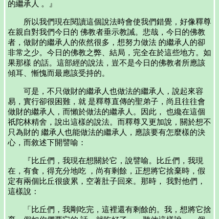
的繼承人 。』
所以我們現在閱讀這個說法時會使我們錯覺，好像釋尊
在親自對我們今日的 佛教者垂示教誡。悲哉，今日的佛教
者，做財的繼承人的依然很多，想努力做法 的繼承人的卻
非常之少。今日的佛教之弊、結局，完全在於這些地方。如
果那樣 的話。這部經的說法，豈不是今日的佛教者所應該
傾耳、慚愧而最應該受持的。
可是，不只做財的繼承人也做法的繼承人，說起來容
易，實行卻很困難，就 是釋尊直傳的聖弟子，尚且往往會
做財的繼承人，而懶於做法的繼承人。因此， 也纔在這個
祇陀林精舍，說出這樣的說法。而釋尊又更加說，關於想不
只為財的 繼承人也能做法的繼承人，應該要有怎麼樣的決
心，而敘述下開譬喻：
『比丘們，我現在想關於它，說譬喻。比丘們，我現
在，有食，得充分地吃 ，尚有剩餘，正想將它捨棄時，假
定有兩個比丘很疲累，空著肚子回來。那時， 我對他們，
這樣說：
「比丘們，我剛吃完，這裡還有剩餘的。我，想將它捨