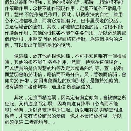
假如於彼唯信根強，其他的根弱的話，那時 ，精進根不能
作策勵作用，念根不能作顯現作用，定根不能作不散亂作
用，慧根 不能作知見作用。因此，以觀察法的自性，並用
心不使唯信根強，而將它捨斷纔 好。巴卡里長老的說話，
是這個場合的適例。其次，如唯精進根強的話，信根不 能
作勝解作用，其他的根也各不能作各各作用。所以必須將那
個精進根，用輕安 等的修習而將它捨斷。為這個場合的適
例，可以舉出守籠那長老的說話。
像這樣，於其他的根也同樣，不可不知道唯有一個根強
時，其他的根不能作 各各作用。然而，特別在這個場合，
可以讚賞的是信與慧的均等及定與精進的均 等。蓋，信強
而慧弱會陷於迷信，應信而不過分信。又，慧強而信弱，會
傾向於 奸邪，如因毒藥而起的疾病那樣，是難於治癒的。
唯有調整二者使均等，適度信 所應該信的。
其次，定強而精進弱，因為定有懈怠傾向，會被懈怠所
征服。又精進強而定 弱，因為精進有掉舉（心高而不能
靜）傾向，所以會被掉舉所征服。所以唯有定 與精進相適
應時，才沒有陷於懈怠的憂慮。也才不會陷於掉舉。所以，
必須使這 二者能均等。』