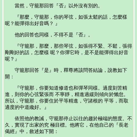
當然，守籠那回答『否』以外沒有別的。
『那麼，守籠那，你的琴弦，如張太鬆的話，怎麼樣
呢？能彈得出好音嗎？ 』
他的回答也同樣，不得不是『否』。
『守籠那，那麼，那些琴弦，如張得不緊、不鬆，張得
剛剛好的話，怎麼樣 呢？你彈它時，是不是能彈得出好音
呢？』
守籠那回答『是』時，釋尊將該問答結論，說教如下
開：
『守籠那，你要知道修道也和彈琴同樣。過度刻苦精
進，則你的心弦緊張而 不寧靜，精進過緩則傾向於懶怠。
所以，守籠那，你要住於平等精進，守諸根的 平等，而取
適度的中道纔好。』
依照他的教誡，守籠那停止以往的趨於極端的態度。不
久，實現了出家的究 極目標。他將它，在他自己的『長老
偈經』中，敘述如下開：