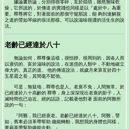
據論書所論，分別得很零碎，亙於煩瑣，雖然無味乾
燥，它所說的，於佛道 的實踐也同樣是以『處於中』為重
要。釋尊將它，對著面前的那個守籠那說，能 夠到達解脫
之道的譬如琴線的張法那樣。可以說滋味很濃的活生生的說
法。
老齡已經達於八十
無論如何，釋尊像這樣，很恬靜、很周到的，因各人而
以適切的、富於滋味的說法，在迷惑的人類中，不動地確立
偉大的、真正的道。 他的傳道說法，就歲月來算亙於四十
五星霜之長，其間毫不鬆弛。
可是，無疑地，釋尊也是人。老衰不免，人間無常。於
已經達於八十高齡的 釋尊，身上深深現出老衰的影子，入
滅時間也已迫近。經的話語，記載著他對著 面前的阿難所
說的一句：
『阿難，我已經衰老。老齡已經達於八十。阿難，譬
如，舊車必須革帶幫助 纔能轉動，我想我的身體也同樣，
要藉革帶幫助纔能走動。』