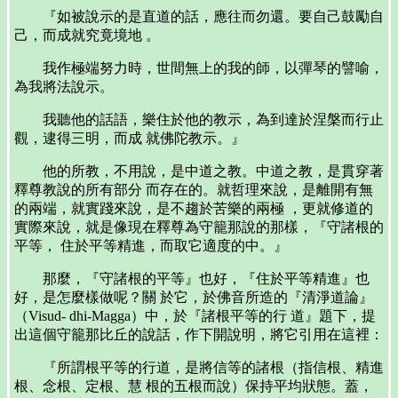
『如被說示的是直道的話，應往而勿還。要自己鼓勵自
己，而成就究竟境地 。
我作極端努力時，世間無上的我的師，以彈琴的譬喻，
為我將法說示。
我聽他的話語，樂住於他的教示，為到達於涅槃而行止
觀，逮得三明，而成 就佛陀教示。』
他的所教，不用說，是中道之教。中道之教，是貫穿著
釋尊教說的所有部分 而存在的。就哲理來說，是離開有無
的兩端，就實踐來說，是不趨於苦樂的兩極 ，更就修道的
實際來說，就是像現在釋尊為守籠那說的那樣，『守諸根的
平等， 住於平等精進，而取它適度的中。』
那麼，『守諸根的平等』也好，『住於平等精進』也
好，是怎麼樣做呢？關 於它，於佛音所造的『清淨道論』
（Visud- dhi-Magga）中，於『諸根平等的行 道』題下，提
出這個守籠那比丘的說話，作下開說明，將它引用在這裡：
『所謂根平等的行道，是將信等的諸根（指信根、精進
根、念根、定根、慧 根的五根而說）保持平均狀態。蓋，