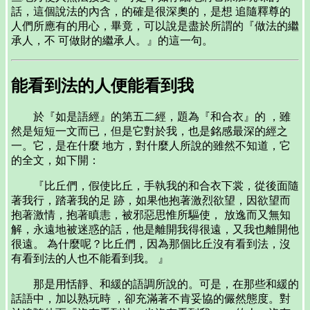
話，這個說法的內含，的確是很深奧的，是想 追隨釋尊的
人們所應有的用心，畢竟，可以說是盡於所謂的『做法的繼
承人，不 可做財的繼承人。』的這一句。
能看到法的人便能看到我
於『如是語經』的第五二經，題為『和合衣』的 ，雖
然是短短一文而已，但是它對於我，也是銘感最深的經之
一。它，是在什麼 地方，對什麼人所說的雖然不知道，它
的全文，如下開：
『比丘們，假使比丘，手執我的和合衣下裳，從後面隨
著我行，踏著我的足 跡，如果他抱著激烈欲望，因欲望而
抱著激情，抱著瞋恚，被邪惡思惟所驅使， 放逸而又無知
解，永遠地被迷惑的話，他是離開我得很遠，又我也離開他
很遠。 為什麼呢？比丘們，因為那個比丘沒有看到法，沒
有看到法的人也不能看到我。 』
那是用恬靜、和緩的語調所說的。可是，在那些和緩的
話語中，加以熟玩時 ，卻充滿著不肯妥協的儼然態度。對