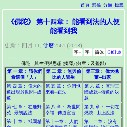
首頁
歸檔
分類
標籤
《佛陀》 第十四章： 能看到法的人便
能看到我
更新：四月 11,
佛曆
2561 (2018)
GitHub
字+
字-
简体
佛陀-- 其生涯與思想 (摘譯) (分章：及整部)
第 一 章： 請你們
第 二 章： 無與倫
第三章： 偉大拋
看這個「人」
比的人誕生
棄─出家
第 四 章： 偉大的
第 五 章： 你們也
第 六 章： 真理王
道出現於世間─成
來看─正法
國成就─傳道的決
道
意
第 七 章： 在鹿野
第 八 章： 為世間
第 九 章： 一切在
苑─最初說法
幸福─傳道宣言
燃燒─山上說法
第 十 章： 祇園精
第十一章： 人們
第十二章： 沒有