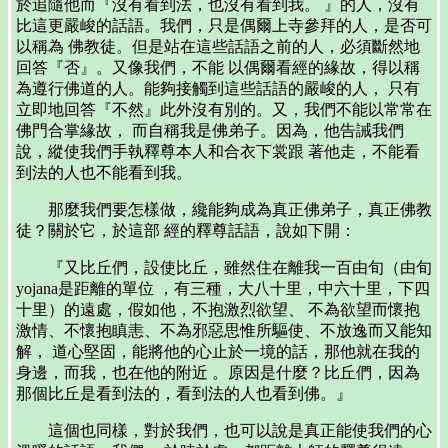
於追隨他而『沒有看到法，也沒有看到我。 』的人，沒有
比這更嚴峻的話語。我們，只是偶爾上寺參拜的人，是否可
以稱為 佛教徒。但是站在這些話語之前的人，必須斷然地
回答『否』。又像我們，不能 以偶爾看經的緣故，得以稱
為遵行佛道的人。能夠接觸到這些話語的嚴峻的人， 只有
立即地回答『不然』此外沒有別的。又，我們不能以常常在
佛門合掌緣故， 而自稱我是佛弟子。因為，他告誡我們
說，縱使我們手執釋尊本人和合衣下裳跟 著他走，不能看
到法的人也不能看到我。
那麼我們要怎樣做，纔能夠成為真正佛弟子，真正佛教
徒？關於它，於這部 經的釋尊話語，說如下開：
『又比丘們，設使比丘，雖然住在離我一百由旬（由旬
yojana是距離的單位 ，有三種，大八十里，中六十里，下四
十里）的遠處，假如他，不抱激烈欲望、 不為欲望而懷抱
激情、不懷抱瞋恚、不為邪惡思惟所驅使、不放逸而又能知
解， 道心堅固，能將他的心止於一境的話，那他就在我的
身邊，而我，也在他的附近 。原因是什麼？比丘們，因為
那個比丘是看到法的，看到法的人也看到佛。』
這個也同樣，對於我們，也可以說是真正能使我們的心