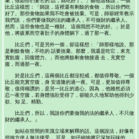
棄，假如你們要它的 話，就吃好了。」聽他這樣說，一個
比丘這樣想：「師說，這裡還有剩餘的食物 ，所以你們吃
好了。那些食物如果我不吃會被捨棄。可是，師卻經常教示
我們說 ，你們要做我的法的繼承人，不可做財的繼承人。
然而，這些食物也是一種財。 這個我想不吃的好。」於是
他，將疲累而空著肚子的身體躺下，過了那一夜。
比丘們，可是另外一個，卻這樣想：「師那樣地說。那
是剩餘食物，不吃的 話要捨棄。那麼，我還是吃它，來充
實飢腹，回復體力。」而他將餘剩食物接過 去，充實空
腹，而過那一夜。
於是比丘們，這兩個比丘都沒犯戒，都值得尊敬。一個
比丘能充實空腹，身 安道隆的過一夜。可是，更加值得尊
敬，值得稱讚的，是另一比丘的道心。因為 ，他雖然必須
忍一夜空腹，若身體強壯受得了，卻能久久地幫助他得到少
欲、知 足、精勤。
比丘們，所以，我說你們要做我的法的繼承人，不只做
財的繼承人。』
如站在世間的常識立場來解釋的話。這個說法，好像有
些地方使人無法接受 。可是，如仔細地將它深加玩味的