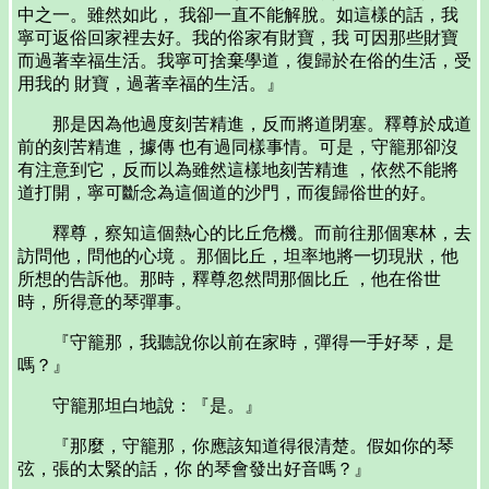
中之一。雖然如此， 我卻一直不能解脫。如這樣的話，我
寧可返俗回家裡去好。我的俗家有財寶，我 可因那些財寶
而過著幸福生活。我寧可捨棄學道，復歸於在俗的生活，受
用我的 財寶，過著幸福的生活。』
那是因為他過度刻苦精進，反而將道閉塞。釋尊於成道
前的刻苦精進，據傳 也有過同樣事情。可是，守籠那卻沒
有注意到它，反而以為雖然這樣地刻苦精進 ，依然不能將
道打開，寧可斷念為這個道的沙門，而復歸俗世的好。
釋尊，察知這個熱心的比丘危機。而前往那個寒林，去
訪問他，問他的心境 。那個比丘，坦率地將一切現狀，他
所想的告訴他。那時，釋尊忽然問那個比丘 ，他在俗世
時，所得意的琴彈事。
『守籠那，我聽說你以前在家時，彈得一手好琴，是
嗎？』
守籠那坦白地說：『是。』
『那麼，守籠那，你應該知道得很清楚。假如你的琴
弦，張的太緊的話，你 的琴會發出好音嗎？』