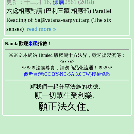
更新：十二月 16,
佛曆
2561 (2018)
六處相應對讀 (巴利三藏 相應部) Parallel
Reading of Saḷāyatana-saṃyuttaṃ (The six
senses)
read more »
Nanda歡迎
來函
指教！
※※※本網站 Htmled 版權屬十方法界，歡迎複製流傳；
※※※
※※※法義尊貴，請勿商品化流通！※※※
參考台灣(CC BY-NC-SA 3.0 TW)授權條款
願我們一起分享法施的功德、
願一切眾生受利樂、
願正法久住。