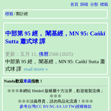
首頁
歸檔
分類
標籤
標籤
鄭計經
中部第 95 經， 闡基經，MN 95: Caṅkī
Sutta 蕭式球 譯
更新：五月 11,
佛曆
2568 (2025)
中部第 95 經， 闡基經，MN 95: Caṅkī Sutta 蕭
式球 譯
read more »
Nanda歡迎
來函
指教！
※※※本網站 Htmled 版權屬十方法界，歡迎複製流傳；
※※※
※※※法義尊貴，請勿商品化流通！※※※
參考台灣(CC BY-NC-SA 3.0 TW)授權條款