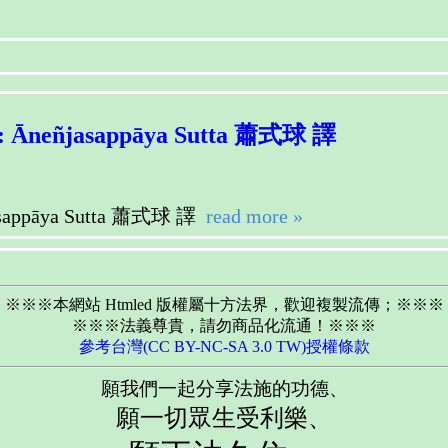
eñjasappāya Sutta 蕭式球 譯
ppāya Sutta 蕭式球 譯
read more »
※※※本網站 Htmled 版權屬十方法界，歡迎複製流傳；※※※
※※※法義尊貴，請勿商品化流通！※※※
參考台灣(CC BY-NC-SA 3.0 TW)授權條款
願我們一起分享法施的功德、
願一切眾生受利樂、