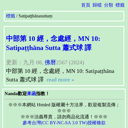
首頁
歸檔
分類
標籤
標籤
Satipaṭṭhānasuttaṃ
中部第 10 經，念處經，MN 10:
Satipaṭṭhāna Sutta 蕭式球 譯
更新：九月 08,
佛曆
2567 (2024)
中部第 10 經，念處經，MN 10: Satipaṭṭhāna
Sutta 蕭式球 譯
read more »
Nanda歡迎
來函
指教！
※※※本網站 Htmled 版權屬十方法界，歡迎複製流傳；
※※※
※※※法義尊貴，請勿商品化流通！※※※
參考台灣(CC BY-NC-SA 3.0 TW)授權條款