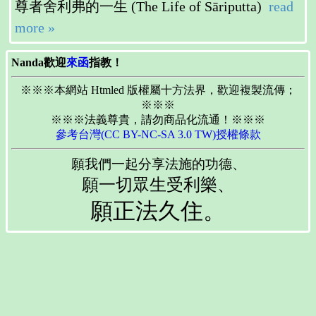
尊者舍利弗的一生 (The Life of Sāriputta)
read
more »
Nanda歡迎
來函
指教！
※※※本網站 Htmled 版權屬十方法界，歡迎複製流傳；
※※※
※※※法義尊貴，請勿商品化流通！※※※
參考台灣(CC BY-NC-SA 3.0 TW)授權條款
願我們一起分享法施的功德、
願一切眾生受利樂、
願正法久住。