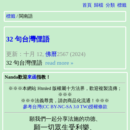
首頁
歸檔
分類
標籤
標籤
閩南語
32 句台灣俚語
更新：十月 12,
佛曆
2567 (2024)
32 句台灣俚語
read more »
Nanda歡迎
來函
指教！
※※※本網站 Htmled 版權屬十方法界，歡迎複製流傳；
※※※
※※※法義尊貴，請勿商品化流通！※※※
參考台灣(CC BY-NC-SA 3.0 TW)授權條款
願我們一起分享法施的功德、
願一切眾生受利樂、