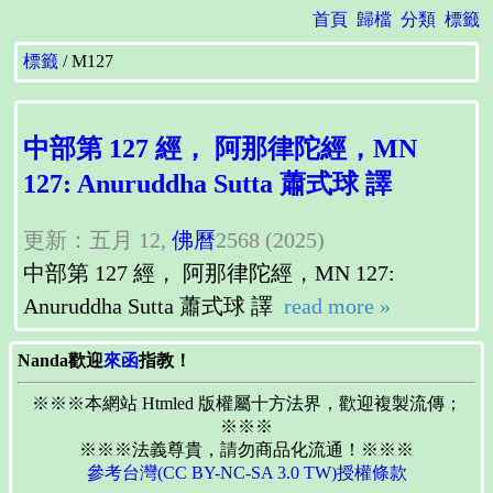
首頁
歸檔
分類
標籤
標籤
M127
中部第 127 經， 阿那律陀經，MN
127: Anuruddha Sutta 蕭式球 譯
更新：五月 12,
佛曆
2568 (2025)
中部第 127 經， 阿那律陀經，MN 127:
Anuruddha Sutta 蕭式球 譯
read more »
Nanda歡迎
來函
指教！
※※※本網站 Htmled 版權屬十方法界，歡迎複製流傳；
※※※
※※※法義尊貴，請勿商品化流通！※※※
參考台灣(CC BY-NC-SA 3.0 TW)授權條款