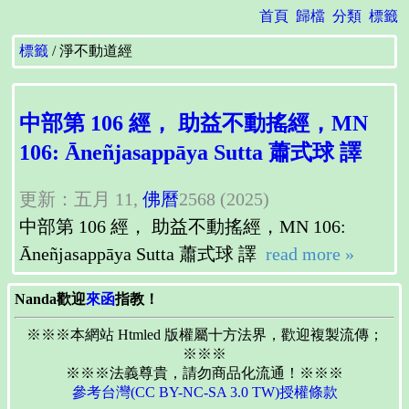
首頁
歸檔
分類
標籤
標籤
淨不動道經
中部第 106 經， 助益不動搖經，MN
106: Āneñjasappāya Sutta 蕭式球 譯
更新：五月 11,
佛曆
2568 (2025)
中部第 106 經， 助益不動搖經，MN 106:
Āneñjasappāya Sutta 蕭式球 譯
read more »
Nanda歡迎
來函
指教！
※※※本網站 Htmled 版權屬十方法界，歡迎複製流傳；
※※※
※※※法義尊貴，請勿商品化流通！※※※
參考台灣(CC BY-NC-SA 3.0 TW)授權條款