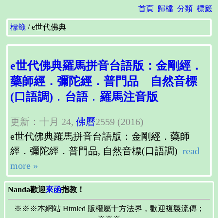
首頁
歸檔
分類
標籤
標籤
e世代佛典
e世代佛典羅馬拼音台語版：金剛經．
藥師經．彌陀經．普門品 自然音標
(口語調)﹒台語﹒羅馬注音版
更新：十月 24,
佛曆
2559 (2016)
e世代佛典羅馬拼音台語版：金剛經．藥師
經．彌陀經．普門品, 自然音標(口語調)
read
more »
Nanda歡迎
來函
指教！
※※※本網站 Htmled 版權屬十方法界，歡迎複製流傳；