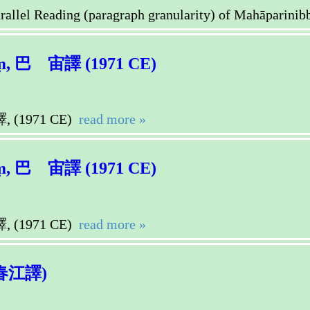
ng (paragraph granularity) of Mahāparinibbā
, 巴 宙譯 (1971 CE)
 (1971 CE)
read more »
, 巴 宙譯 (1971 CE)
 (1971 CE)
read more »
春江譯)