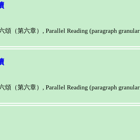
讀
llel Reading (paragraph granularity) of M
讀
llel Reading (paragraph granularity) of M