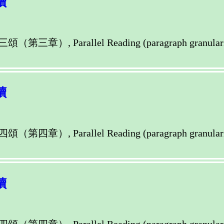
讀
llel Reading (paragraph granularity) of M
讀
llel Reading (paragraph granularity) of M
讀