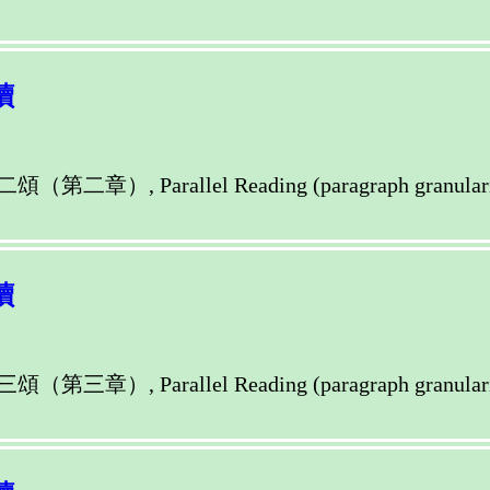
讀
llel Reading (paragraph granularity) of M
讀
llel Reading (paragraph granularity) of M